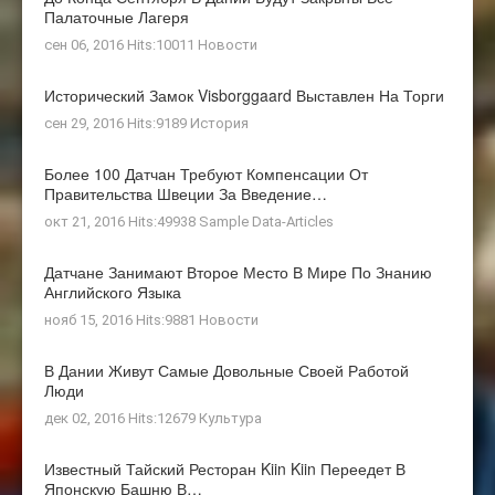
Палаточные Лагеря
сен 06, 2016 Hits:10011
Новости
Исторический Замок Visborggaard Выставлен На Торги
сен 29, 2016 Hits:9189
История
Более 100 Датчан Требуют Компенсации От
Правительства Швеции За Введение…
окт 21, 2016 Hits:49938
Sample Data-Articles
Датчане Занимают Второе Место В Мире По Знанию
Английского Языка
нояб 15, 2016 Hits:9881
Новости
В Дании Живут Самые Довольные Своей Работой
Люди
дек 02, 2016 Hits:12679
Культура
Известный Тайский Ресторан Kiin Kiin Переедет В
Японскую Башню В…