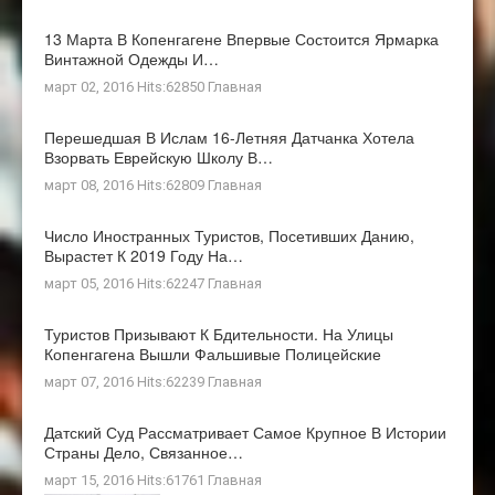
13 Марта В Копенгагене Впервые Состоится Ярмарка
Винтажной Одежды И…
март 02, 2016 Hits:62850
Главная
Перешедшая В Ислам 16-Летняя Датчанка Хотела
Взорвать Еврейскую Школу В…
март 08, 2016 Hits:62809
Главная
Число Иностранных Туристов, Посетивших Данию,
Вырастет К 2019 Году На…
март 05, 2016 Hits:62247
Главная
Туристов Призывают К Бдительности. На Улицы
Копенгагена Вышли Фальшивые Полицейские
март 07, 2016 Hits:62239
Главная
Датский Суд Рассматривает Самое Крупное В Истории
Страны Дело, Связанное…
март 15, 2016 Hits:61761
Главная