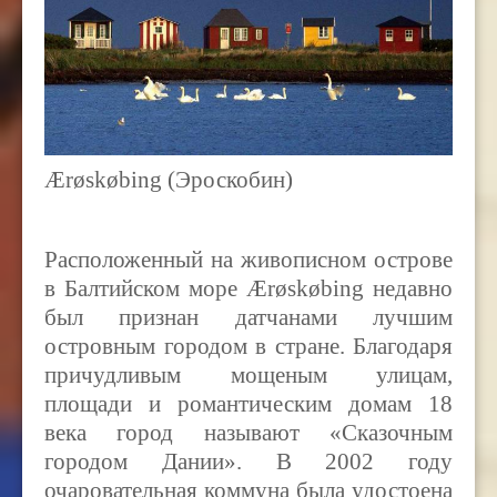
Æ
r
ø
sk
ø
bing
(Эроскобин)
Расположенный на живописном острове
в Балтийском море Æ
r
ø
sk
ø
bing
недавно
был признан датчанами лучшим
островным городом в стране. Благодаря
причудливым мощеным улицам,
площади и романтическим домам 18
века город называют «Сказочным
городом Дании». В 2002 году
очаровательная коммуна была удостоена