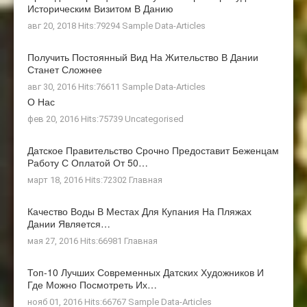
Историческим Визитом В Данию
авг 20, 2018 Hits:79294
Sample Data-Articles
Получить Постоянный Вид На Жительство В Дании
Станет Сложнее
авг 30, 2016 Hits:76611
Sample Data-Articles
О Нас
фев 20, 2016 Hits:75739
Uncategorised
Датское Правительство Срочно Предоставит Беженцам
Работу С Оплатой От 50…
март 18, 2016 Hits:72302
Главная
Качество Воды В Местах Для Купания На Пляжах
Дании Является…
мая 27, 2016 Hits:66981
Главная
Топ-10 Лучших Современных Датских Художников И
Где Можно Посмотреть Их…
нояб 01, 2016 Hits:66767
Sample Data-Articles