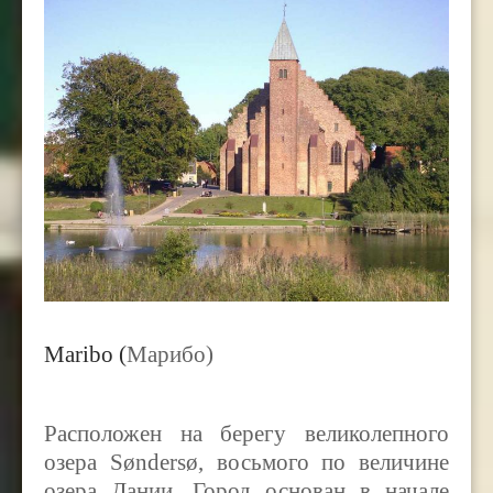
Maribo (
Марибо)
Расположен на берегу великолепного
озера Søndersø, восьмого по величине
озера Дании. Город основан в начале