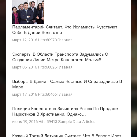
Парламентарий Считает, Что Исламисты Чувствуют
Себя В Дании Вольготно
март 12, 2016 Hits:60978
Главная
Эксперты В Области Транспорта Задумались О
Создании Линии Метро Копенгаген-Мальмё
март 06, 2016 Hits:60826
Главная
Выборы В Дании - Самые Честные И Справедливые В
Мире
март 17, 2016 Hits:60466
Главная
Полиция Копенгагена Зачистила Рынок По Продаже
Наркотиков В Христиании, Однако…
июнь 19, 2016 Hits:59413
Sample Data-Articles
Каждый Третий Датчанин Считает, Что В Европе Идет