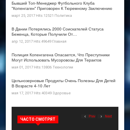
Бывший Топ-Менеджер Футбольного Клуба
"Копенгаген" Приговорен К Тюремному Заключению
март 25, 2017 Hits:12521
Политика
В Дании Потерялись 2000 Соискателей Статуса
Беженца, Которые Получили От…
апр 12, 2017 Hits:49649
Главная
Полиция Копенгагена Опасается, Что Преступники
Могут Использовать Мусоровозы Для Терактов
мая 01, 2017 Hits:13806
Технологии
Цельнозерновые Продукты Очень Полезны Для Детей
В Возрасте 4-10 Лет
мая 17, 2017 Hits:40349
Здоровье
Prev
Next
ЧАСТО СМОТРЯТ