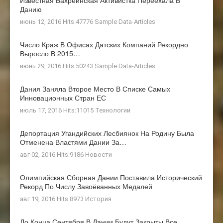
Данию
июнь 12, 2016 Hits:47776
Sample Data-Articles
Число Краж В Офисах Датских Компаний Рекордно
Выросло В 2015…
июнь 29, 2016 Hits:50243
Sample Data-Articles
Дания Заняла Второе Место В Списке Самых
Инновационных Стран ЕС
июль 17, 2016 Hits:11015
Технологии
Депортация Угандийских Лесбиянок На Родину Была
Отменена Властями Дании За…
авг 02, 2016 Hits:9186
Новости
Олимпийская Сборная Дании Поставила Исторический
Рекорд По Числу Завоёванных Медалей
авг 19, 2016 Hits:8973
История
До Конца Сентября В Дании Будут Закрыты Все