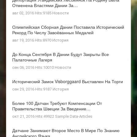
Отменена Властями Дании За…
авг 02, 2016 Hits:9185
Новости
Олимпийская Сборная Дании Поставила Исторический
Рекорд По Числу Завоёванных Медалей
авг 19, 2016 Hits:8970
История
До Конца Сентября В Дании Будут Закрыты Все
Палаточные Лагеря
сен 06, 2016 Hits:10010
Новости
Исторический Замок Visborggaard Выставлен На Торги
сен 29, 2016 Hits:9187
История
Более 100 Датчан Требуют Компенсации От
Правительства Швеции За Введение…
окт 21, 2016 Hits:49922
Sample Data-Articles
Датчане Занимают Второе Место В Мире По Знанию
Английского Языка