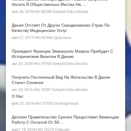
Носить В Общественных Местах Не…
янв 28, 2018 Hits:82280
Sample Data-Articles
Дания Отстаёт От Других Скандинавских Стран По
Качеству Медицинских Услуг
мая 21, 2017 Hits:81944
Здоровье
Президент Франции Эммануэль Макрон Прибудет С
Историческим Визитом В Данию
авг 20, 2018 Hits:79164
Sample Data-Articles
Получить Постоянный Вид На Жительство В Дании
Станет Сложнее
авг 30, 2016 Hits:76591
Sample Data-Articles
О Нас
фев 20, 2016 Hits:75700
Uncategorised
Датское Правительство Срочно Предоставит Беженцам
Работу С Оплатой От 50…
март 18, 2016 Hits:72276
Главная