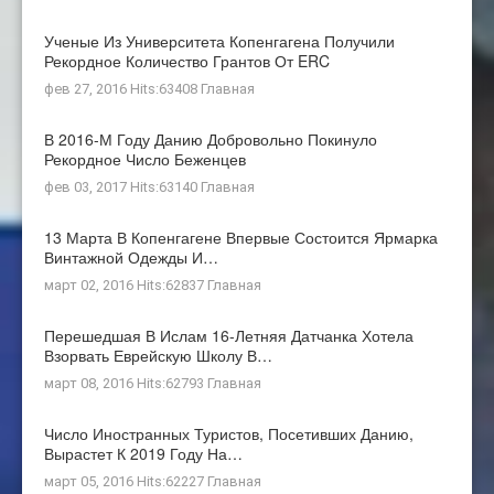
Ученые Из Университета Копенгагена Получили
Рекордное Количество Грантов От ERC
фев 27, 2016 Hits:63408
Главная
В 2016-М Году Данию Добровольно Покинуло
Рекордное Число Беженцев
фев 03, 2017 Hits:63140
Главная
13 Марта В Копенгагене Впервые Состоится Ярмарка
Винтажной Одежды И…
март 02, 2016 Hits:62837
Главная
Перешедшая В Ислам 16-Летняя Датчанка Хотела
Взорвать Еврейскую Школу В…
март 08, 2016 Hits:62793
Главная
Число Иностранных Туристов, Посетивших Данию,
Вырастет К 2019 Году На…
март 05, 2016 Hits:62227
Главная