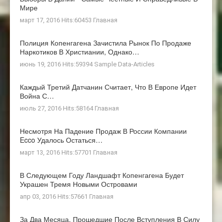
Мире
март 17, 2016 Hits:60453
Главная
Полиция Копенгагена Зачистила Рынок По Продаже
Наркотиков В Христиании, Однако…
июнь 19, 2016 Hits:59394
Sample Data-Articles
Каждый Третий Датчанин Считает, Что В Европе Идет
Война С…
июль 27, 2016 Hits:58164
Главная
Несмотря На Падение Продаж В России Компании
Ecco Удалось Остаться…
март 13, 2016 Hits:57701
Главная
В Следующем Году Ландшафт Копенгагена Будет
Украшен Тремя Новыми Островами
апр 03, 2016 Hits:57661
Главная
За Два Месяца, Прошедшие После Вступления В Силу