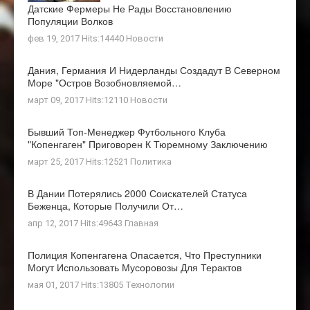
Датские Фермеры Не Рады Восстановлению
Популяции Волков
фев 19, 2017 Hits:14440
Новости
Дания, Германия И Нидерланды Создадут В Северном
Море "остров Возобновляемой…
март 09, 2017 Hits:12110
Новости
Бывший Топ-Менеджер Футбольного Клуба
"Копенгаген" Приговорен К Тюремному Заключению
март 25, 2017 Hits:12521
Политика
В Дании Потерялись 2000 Соискателей Статуса
Беженца, Которые Получили От…
апр 12, 2017 Hits:49643
Главная
Полиция Копенгагена Опасается, Что Преступники
Могут Использовать Мусоровозы Для Терактов
мая 01, 2017 Hits:13805
Технологии