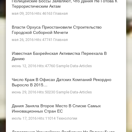
Полицейские Боссы Заявляют, Что Дания Не Готова К
Террористическим Актам
мая 09, 2016 Hits:46163
Главная
Власти Орхуса Приостановили Строительство
Городской Соборной Мечети
мая 26, 2016 Hits:47741
Главная
Известная Бахрейнская Активистка Переехала В
Данию
июнь 12, 2016 Hits:47760
Sample Data-Articles
Число Краж В Офисах Датских Компаний Рекордно
Выросло В 2015…
июнь 29, 2016 Hits:50230
Sample Data-Articles
Дания Заняла Второе Место В Списке Самых
Инновационных Стран ЕС
июль 17, 2016 Hits:11014
Технологии
Депортация Угандийских Лесбиянок На Родину Была