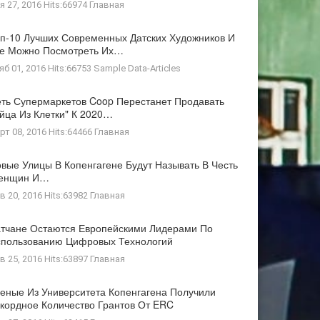
я 27, 2016 Hits:66974
Главная
п-10 Лучших Современных Датских Художников И
де Можно Посмотреть Их…
яб 01, 2016 Hits:66753
Sample Data-Articles
ть Супермаркетов Coop Перестанет Продавать
йца Из Клетки" К 2020…
рт 08, 2016 Hits:64466
Главная
вые Улицы В Копенгагене Будут Называть В Честь
енщин И…
в 20, 2016 Hits:63982
Главная
тчане Остаются Европейскими Лидерами По
пользованию Цифровых Технологий
в 25, 2016 Hits:63897
Главная
еные Из Университета Копенгагена Получили
кордное Количество Грантов От ERC