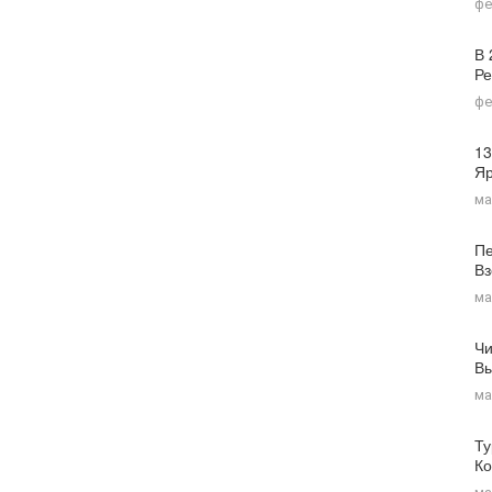
фе
В 
Ре
фе
13
Я
ма
Пе
Вз
ма
Чи
Вы
ма
Ту
Ко