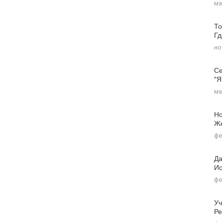
ма
То
Г
но
Се
"я
ма
Но
Ж
фе
Да
Ис
фе
Уч
Ре