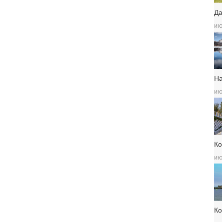
Да
ию
Н
ию
Ко
ию
К