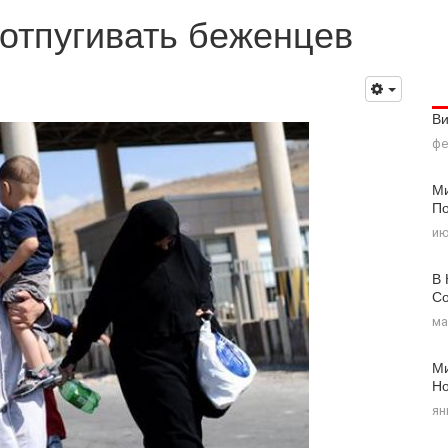
отпугивать беженцев
В
фе
Ми
По
ию
В 
Со
ма
Ми
Н
ян