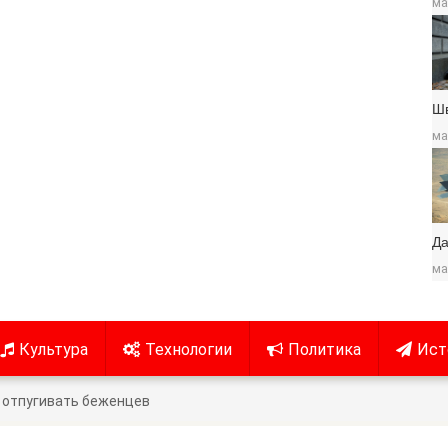
ма
Ш
ма
Да
ма
Культура
Технологии
Политика
Ист
 отпугивать беженцев