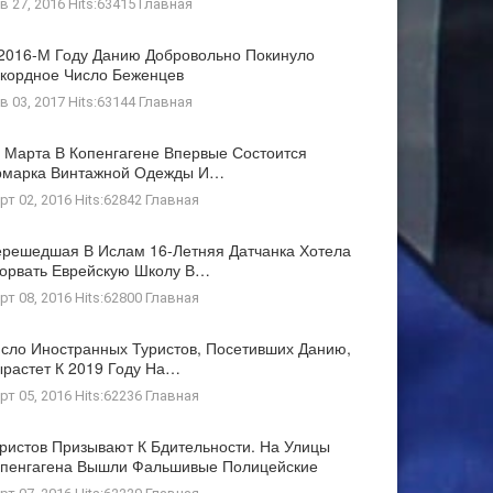
в 27, 2016 Hits:63415
Главная
2016-М Году Данию Добровольно Покинуло
кордное Число Беженцев
в 03, 2017 Hits:63144
Главная
 Марта В Копенгагене Впервые Состоится
рмарка Винтажной Одежды И…
рт 02, 2016 Hits:62842
Главная
решедшая В Ислам 16-Летняя Датчанка Хотела
орвать Еврейскую Школу В…
рт 08, 2016 Hits:62800
Главная
сло Иностранных Туристов, Посетивших Данию,
растет К 2019 Году На…
рт 05, 2016 Hits:62236
Главная
ристов Призывают К Бдительности. На Улицы
пенгагена Вышли Фальшивые Полицейские