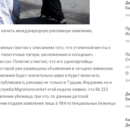
Да
Ка
ма
Пр
й начать международную рекламную кампанию,
Ис
ав
анных газетах с описанием того, что утопичной мечты о
По
о палаточные лагеря, заснеженные и холодные», -
Ст
ссон. Политик отметил, что его однопартийцы
ав
 которой уже размещены объявления в четырех ливанских
О
ампания будет значительно шире и будет включать
фе
публиковать рекламу не только в Турции, Иордании, но и
лужба Migrationsverket этой неделе заявил, что 86 223
Да
влении убежища, при это, по данным датской
Бе
Дании подали заявление лишь 6 984 потенциальных беженца
ма
Ка
Д