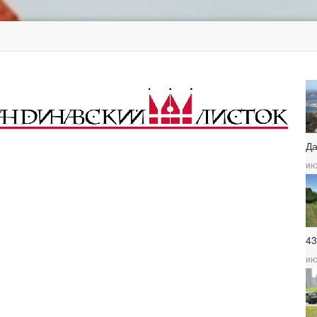
Д
ию
4
ию