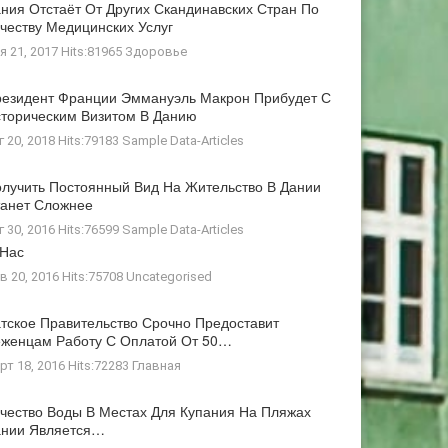
ния Отстаёт От Других Скандинавских Стран По
честву Медицинских Услуг
я 21, 2017 Hits:81965
Здоровье
езидент Франции Эммануэль Макрон Прибудет С
торическим Визитом В Данию
г 20, 2018 Hits:79183
Sample Data-Articles
лучить Постоянный Вид На Жительство В Дании
анет Сложнее
г 30, 2016 Hits:76599
Sample Data-Articles
 Нас
в 20, 2016 Hits:75708
Uncategorised
тское Правительство Срочно Предоставит
женцам Работу С Оплатой От 50…
рт 18, 2016 Hits:72283
Главная
чество Воды В Местах Для Купания На Пляжах
ании Является…