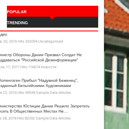
POPULAR
TRENDING
идео
в 20, 2016 Hits:362094
Uncategorised
нистр Обороны Дании Призвал Солдат Не
ддаваться "российской Дезинформации"
ль 17, 2017 Hits:116674
Новости
Копенгаген Прибыл "Надувной Беженец",
зданный Бельгийскими Художниками
я 23, 2016 Hits:99538
Sample Data-Articles
нистерство Юстиции Дании Решило Запретить
осить В Общественных Местах Не…
в 28, 2018 Hits:82302
Sample Data-Articles