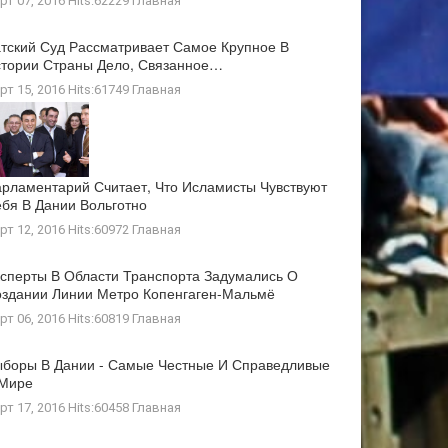
рт 07, 2016 Hits:62229
Главная
тский Суд Рассматривает Самое Крупное В
тории Страны Дело, Связанное…
рт 15, 2016 Hits:61749
Главная
рламентарий Считает, Что Исламисты Чувствуют
бя В Дании Вольготно
рт 12, 2016 Hits:60972
Главная
сперты В Области Транспорта Задумались О
здании Линии Метро Копенгаген-Мальмё
рт 06, 2016 Hits:60819
Главная
боры В Дании - Самые Честные И Справедливые
 Мире
рт 17, 2016 Hits:60458
Главная