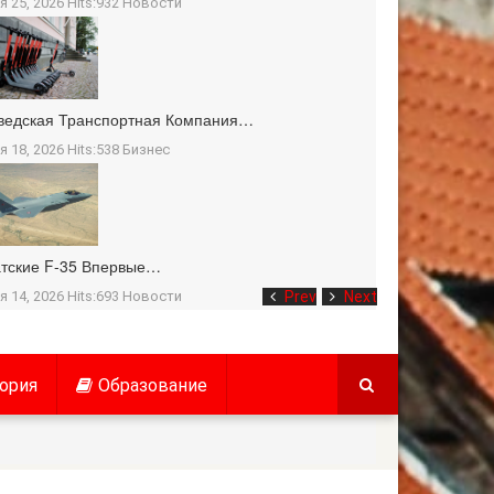
я 25, 2026 Hits:932
Новости
ведская Транспортная Компания…
я 18, 2026 Hits:538
Бизнес
тские F-35 Впервые…
я 14, 2026 Hits:693
Новости
Prev
Next
ория
Образование