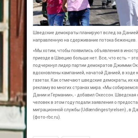
Шведские демократы планируют вслед за Дание
направленную на сдерживание потока беженцев.
«Мы хотим, чтобы появились объявления в иностр
приезде в Швецию больше нет. Все, что есть – эт
подчеркнул лидер партии демократов Джимми Оке
вдохновлены кампанией, начатой Данией, в ходе
газетах. Как отмечают шведские демократы, их к
рекламу во многих странах мира. «Мы собираемся 
Дании и Германии», - добавил Окессон. Шведская с
человек в этом году подали заявления о предоста
миграционной службы (Udlændingestyrelsen) , в 
(фото-rbc.ru).