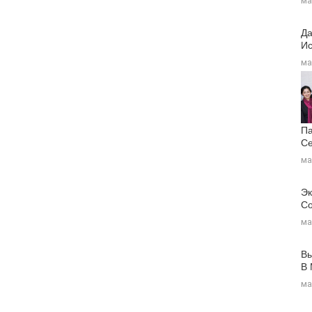
ма
Да
Ис
ма
Па
Се
ма
Эк
Со
ма
Вы
В
ма