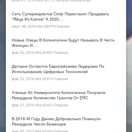
нояб 01, 2016 Hits:66773
Sample Data-Articles
Сеть Супермаркетов Coop Перестанет Продавать
"яйца Из Клетки" К 2020…
март 08, 2016 Hits:64479
Главная
Новые Улицы В Копенгагене Будут Называть В Честь
Женщин И…
фев 20, 2016 Hits:63997
Главная
Датчане Остаются Европейскими Лидерами По
Использованию Цифровых Технологий
фев 25, 2016 Hits:63915
Главная
Ученые Из Университета Копенгагена Получили
Рекордное Количество Грантов От ERC
фев 27, 2016 Hits:63432
Главная
В 2016-М Году Данию Добровольно Покинуло
Рекордное Число Беженцев
фев 03, 2017 Hits:63163
Главная