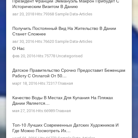
Президент Франции Эммануэль Макрон Прибудет С
Историческим Визитом В Данию
авг 20, 2018 Hits:79368
Sample Data-Articles
Получить Постоянный Вид На Жительство В Дании
Станет Сложнее
авг 30, 2016 Hits:76620
Sample Data-Articles
О Нас
фев 20, 2016 Hits:75778
Uncategorised
Датское Правительство Срочно Предоставит Беженцам
Работу С Оплатой От 50…
март 18, 2016 Hits:72317
Главная
Качество Воды В Местах Для Купания На Пляжах
Дании Является…
мая 27, 2016 Hits:66989
Главная
Топ-10 Лучших Современных Датских Художников И
Где Можно Посмотреть Их…