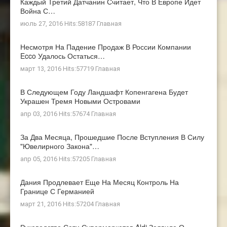
Каждый Третий Датчанин Считает, Что В Европе Идет
Война С…
июль 27, 2016 Hits:58187
Главная
Несмотря На Падение Продаж В России Компании
Ecco Удалось Остаться…
март 13, 2016 Hits:57719
Главная
В Следующем Году Ландшафт Копенгагена Будет
Украшен Тремя Новыми Островами
апр 03, 2016 Hits:57674
Главная
За Два Месяца, Прошедшие После Вступления В Силу
"ювелирного Закона"…
апр 05, 2016 Hits:57205
Главная
Дания Продлевает Еще На Месяц Контроль На
Границе С Германией
март 21, 2016 Hits:57204
Главная
Руководство Сети Супермаркетов Aldi Заявило О