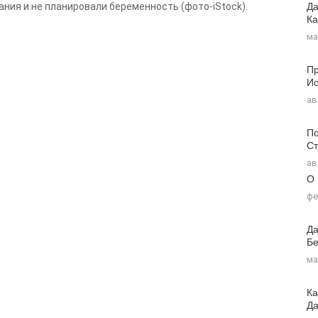
Да
ания и не планировали беременность (фото-iStock).
Ка
ма
Пр
Ис
ав
По
Ст
ав
О
фе
Да
Бе
ма
Ка
Д