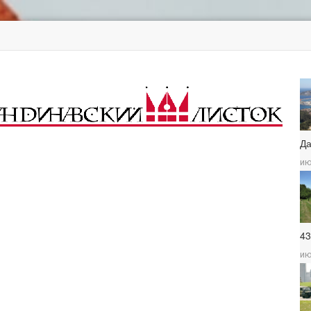
Д
ию
4
ию