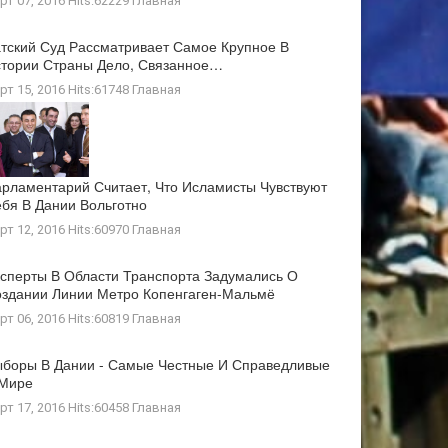
рт 07, 2016 Hits:62229
Главная
тский Суд Рассматривает Самое Крупное В
тории Страны Дело, Связанное…
рт 15, 2016 Hits:61748
Главная
рламентарий Считает, Что Исламисты Чувствуют
бя В Дании Вольготно
рт 12, 2016 Hits:60970
Главная
сперты В Области Транспорта Задумались О
здании Линии Метро Копенгаген-Мальмё
рт 06, 2016 Hits:60819
Главная
боры В Дании - Самые Честные И Справедливые
 Мире
рт 17, 2016 Hits:60458
Главная