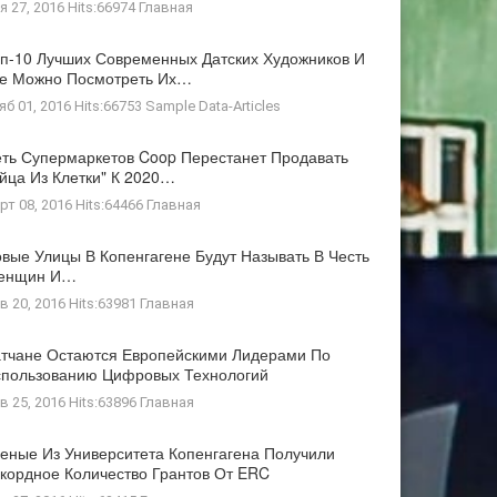
я 27, 2016 Hits:66974
Главная
п-10 Лучших Современных Датских Художников И
де Можно Посмотреть Их…
яб 01, 2016 Hits:66753
Sample Data-Articles
ть Супермаркетов Coop Перестанет Продавать
йца Из Клетки" К 2020…
рт 08, 2016 Hits:64466
Главная
вые Улицы В Копенгагене Будут Называть В Честь
енщин И…
в 20, 2016 Hits:63981
Главная
тчане Остаются Европейскими Лидерами По
пользованию Цифровых Технологий
в 25, 2016 Hits:63896
Главная
еные Из Университета Копенгагена Получили
кордное Количество Грантов От ERC