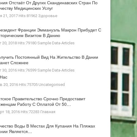
ния Отстаёт От Других Скандинавских Стран По
честву Медицинских Услуг
я 21, 2017 Hits:81962
Здоровье
езидент Франции Эммануэль Макрон Прибудет С
торическим Визитом В Данию
г 20, 2018 Hits:79180
Sample Data-Articles
лучить Постоянный Вид На Жительство В Дании
анет Сложнее
г 30, 2016 Hits:76599
Sample Data-Articles
 Нас
в 20, 2016 Hits:75705
Uncategorised
тское Правительство Срочно Предоставит
женцам Работу С Оплатой От 50…
рт 18, 2016 Hits:72283
Главная
чество Воды В Местах Для Купания На Пляжах
ании Является…