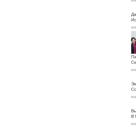
ма
Да
Ис
ма
Па
Се
ма
Эк
Со
ма
Вы
В
ма