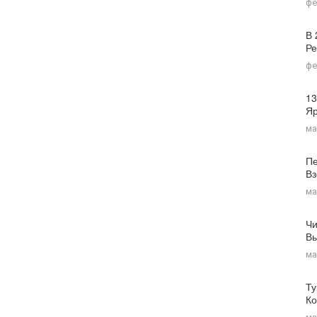
фе
В 
Ре
фе
13
Я
ма
Пе
Вз
ма
Чи
Вы
ма
Ту
Ко