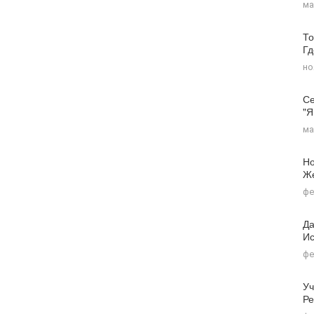
ма
То
Г
но
Се
"я
ма
Но
Ж
фе
Да
Ис
фе
Уч
Ре