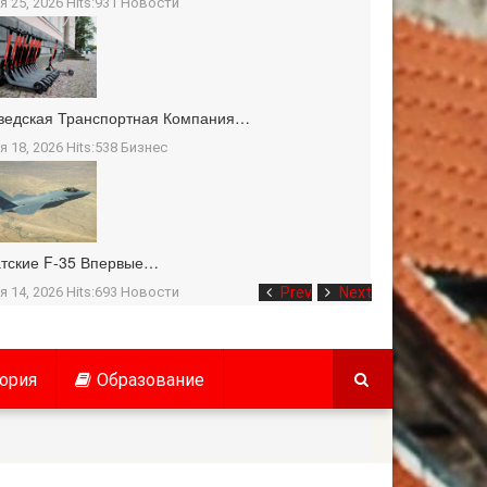
я 25, 2026 Hits:931
Новости
ведская Транспортная Компания…
я 18, 2026 Hits:538
Бизнес
тские F-35 Впервые…
я 14, 2026 Hits:693
Новости
Prev
Next
ория
Образование