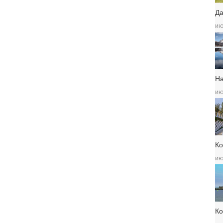
Да
ию
Н
ию
Ко
ию
К