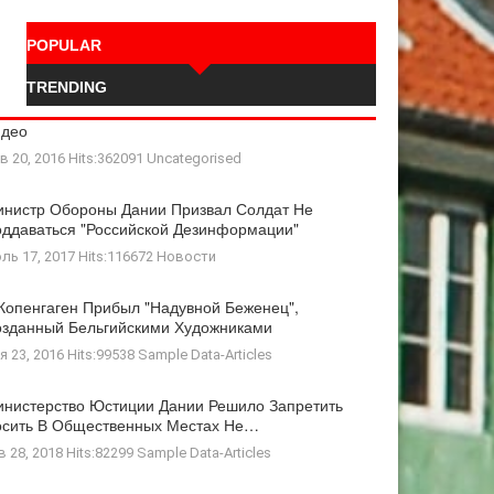
POPULAR
TRENDING
идео
в 20, 2016 Hits:362091
Uncategorised
нистр Обороны Дании Призвал Солдат Не
ддаваться "российской Дезинформации"
ль 17, 2017 Hits:116672
Новости
Копенгаген Прибыл "Надувной Беженец",
зданный Бельгийскими Художниками
я 23, 2016 Hits:99538
Sample Data-Articles
нистерство Юстиции Дании Решило Запретить
осить В Общественных Местах Не…
в 28, 2018 Hits:82299
Sample Data-Articles