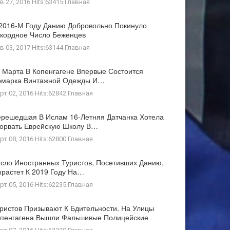
в 27, 2016 Hits:63415
Главная
2016-М Году Данию Добровольно Покинуло
кордное Число Беженцев
в 03, 2017 Hits:63144
Главная
 Марта В Копенгагене Впервые Состоится
рмарка Винтажной Одежды И…
рт 02, 2016 Hits:62842
Главная
решедшая В Ислам 16-Летняя Датчанка Хотела
орвать Еврейскую Школу В…
рт 08, 2016 Hits:62800
Главная
сло Иностранных Туристов, Посетивших Данию,
растет К 2019 Году На…
рт 05, 2016 Hits:62235
Главная
ристов Призывают К Бдительности. На Улицы
пенгагена Вышли Фальшивые Полицейские