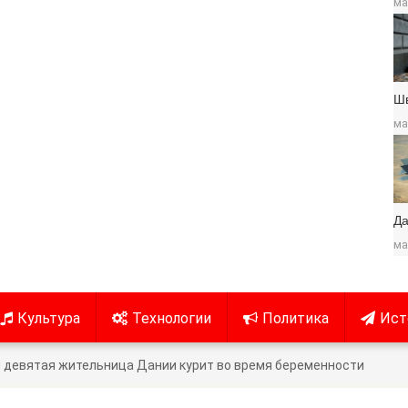
ма
Ш
ма
Да
ма
Культура
Технологии
Политика
Ист
 девятая жительница Дании курит во время беременности