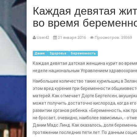
Каждая девятая жит
во время беременн
User42
21 января 2016
Просмотров: 39369
Дания
Здоровье
Беременность
Каждая девятая датская женщина курит во время
неделе национальным Управлением здравоохране
Наибольшее количество таких курильщиц в Зелан
этом вред курения при беременности общеизвест
матерей. Как отмечает Дорте Бертелсен, акушерка 
может получить достаточно кислорода, когда его м
развитии органов ребенка. «Беременность, как пр
не бросает, очевидно, наиболее зависимы», - от
Дании Мадс Линд. Как оказалось, доля беременн
протяжении последних пяти лет. По данным соци