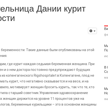
ельница Дании курит
ости
В
фе
Ми
По
 беременности. Такие данные были опубликованы на этой
ния.
ию
дии, где курит каждая седьмая беременная женщина. При
В 
ен и о нем доктора постоянно предупреждают будущих
Со
из копенгагенского Rigshospitalet в Копенгагене, плод не
ма
ать курит, что негативно сказывается и на весе, и на
авило, мотивирует женщин бросить курить, так что те, кто
Ми
Н
метила старший советник Управления здравоохранение
ых женщин держится на уровне 11 процентов уже на
ян
ологов, беременные курильщики – это в основном женщины