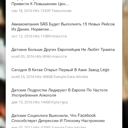
Привести К Повышению Цен…
сен 18, 2016 Hits:13309
Технологии
Авиакомпания SAS Будет Выполнять 15 Новых Рейсов
Из Дании, Норвегии…
окт 12, 2016 Hits:11089
Новости
Датчане Больше Других Европейцев Не Любят Трампа
нояб 05, 2016 Hits:8946
Новости
Сегодня В Китае Открыт Первый В Азии Завод Lego
нояб 25, 2016 Hits:49608
Sample Data-Articles
Датские Подростки Лидируют В Европе По Частоте
Употребления Алкоголя
дек 15, 2016 Hits:14400
Культура
Датские Социологи Выяснили, Что Facebook
Способствует Депрессии И Плохому Настроению
янв 02, 2017 Hits:47085
Sample Data-Articles