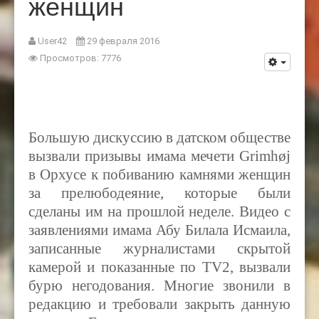
женщин
User42
29 февраля 2016
Просмотров: 7776
Большую дискуссию в датском обществе
вызвали призывы имама мечети
Grimhøj
в Орхусе
к побиванию камнями женщин
за прелюбодеяние, которые были
сделаны им на прошлой неделе. Видео с
заявлениями имама Абу Билала Исмаила,
записанные журналистами скрытой
камерой и показанные по
TV2,
вызвали
бурю негодования. Многие звонили в
редакцию и требовали закрыть данную