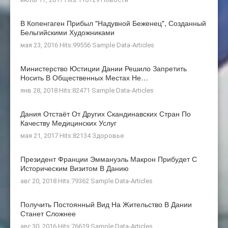
В Копенгаген Прибыл "Надувной Беженец", Созданный
Бельгийскими Художниками
мая 23, 2016 Hits:99556
Sample Data-Articles
Министерство Юстиции Дании Решило Запретить
Носить В Общественных Местах Не…
янв 28, 2018 Hits:82471
Sample Data-Articles
Дания Отстаёт От Других Скандинавских Стран По
Качеству Медицинских Услуг
мая 21, 2017 Hits:82134
Здоровье
Президент Франции Эммануэль Макрон Прибудет С
Историческим Визитом В Данию
авг 20, 2018 Hits:79362
Sample Data-Articles
Получить Постоянный Вид На Жительство В Дании
Станет Сложнее
авг 30, 2016 Hits:76619
Sample Data-Articles