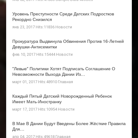
Уровень Преступности Среди Датских Подростков
Рекордно Снизился
янв 23, 2017 Hits:11836
Новости
Прокуратура Выдвинула Обвинения Против 16-Летней
Девушки-Антисемитки
фев 10, 2017 Hits:15444
Новости
"Левые" Политики Хотят Подписать Соглашение О
Невозможности Выхода Дании Из…
март 01, 2017 Hits:48910
Главная
Каждый Пятый Датский Новорожденный Ребенок
Имеет Мать-Иностранку
март 17, 2017 Hits:10954
Новости
В Мае В Дании Будут Введены Более Жёсткие Правила
Для…
апр 04, 2017 Hits:49618
Главная