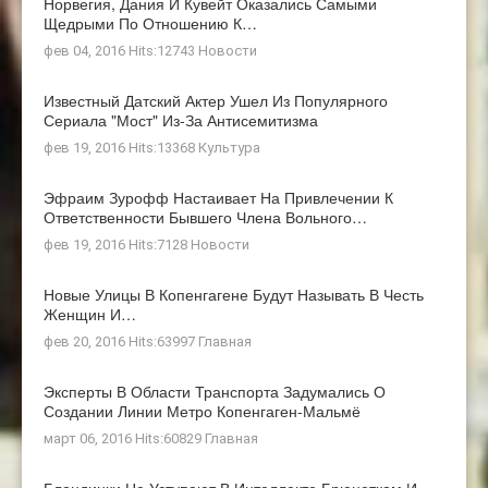
Норвегия, Дания И Кувейт Оказались Самыми
Щедрыми По Отношению К…
фев 04, 2016 Hits:12743
Новости
Известный Датский Актер Ушел Из Популярного
Сериала "Мост" Из-За Антисемитизма
фев 19, 2016 Hits:13368
Культура
Эфраим Зурофф Настаивает На Привлечении К
Ответственности Бывшего Члена Вольного…
фев 19, 2016 Hits:7128
Новости
Новые Улицы В Копенгагене Будут Называть В Честь
Женщин И…
фев 20, 2016 Hits:63997
Главная
Эксперты В Области Транспорта Задумались О
Создании Линии Метро Копенгаген-Мальмё
март 06, 2016 Hits:60829
Главная
Блондинки Не Уступают В Интеллекте Брюнеткам И