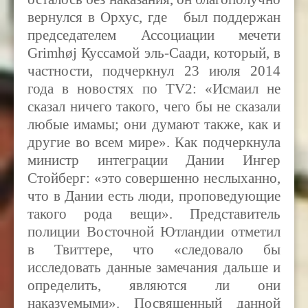
вернулся в Орхус, где был поддержан
председателем Ассоциации мечети
Grimhøj Куссамой эль-Саади, который, в
частности, подчеркнул 23 июля 2014
года в новостях по
TV2:
«Исмаил не
сказал ничего такого, чего бы не сказали
любые имамы
;
они думают также, как и
другие во всем мире». Как подчеркнула
министр интеграции Дании Ингер
Стойберг: «это совершенно неслыханно,
что в Дании есть люди, проповедующие
такого рода вещи». Представитель
полиции Восточной Ютландии отметил
в Твиттере, что «следовало бы
исследовать данные замечания дальше и
определить, являются ли они
наказуемыми». Посвященный данной