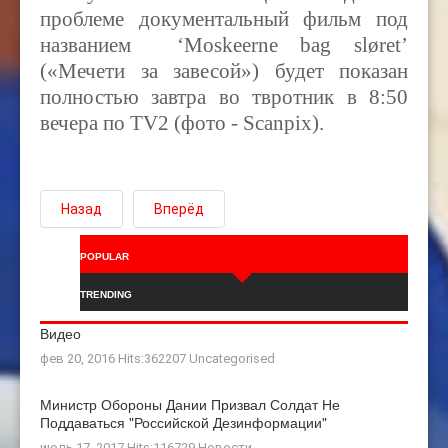
проблеме документальный фильм под
названием ‘Moskeerne bag sløret’
(«Мечети за завесой») будет показан
полностью завтра во твротник в 8:50
вечера по
TV2 (фото - Scanpix).
Назад
Вперёд
POPULAR
TRENDING
Видео
фев 20, 2016 Hits:362207
Uncategorised
Министр Обороны Дании Призвал Солдат Не
Поддаваться "российской Дезинформации"
июль 17, 2017 Hits:116729
Новости