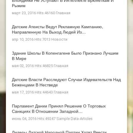
Рыжим
март 23, 2016 Hits:46160
Главная
Датские Атеисты Ведут Рекламную Кампанию,
Направленную На Выход Людей Из…
апр 10, 2016 Hits:7013
Новости
Здание Школы В Копенгагене Было Признано Лучшим
В Мире
мая 02, 2016 Hits:46825
Главная
Датские Власти Расследуют Случаи Издевательств Над
Беженцами В Нестведе
мая 17, 2016 Hits:44643
Главная
Парламент Дании Принял Решение О Торговых
Санкциях В Отношении Западной…
июнь 04, 2016 Hits:49247
Sample Data-Articles
Лидеры Датской Народной Партии Хотят Ввести