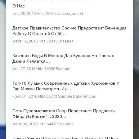
О Нас
фев 20, 2016 Hits:75765
Uncategorised
Датское Правительство Срочно Предоставит Беженцам
Работу С Оплатой От 50…
март 18, 2016 Hits:72315
Главная
Качество Воды В Местах Для Купания На Пляжах
Дании Является…
мая 27, 2016 Hits:66988
Главная
Топ-10 Лучших Современных Датских Художников И
Где Можно Посмотреть Их…
нояб 01, 2016 Hits:66773
Sample Data-Articles
Сеть Супермаркетов Coop Перестанет Продавать
"яйца Из Клетки" К 2020…
март 08, 2016 Hits:64478
Главная
Новые Улицы В Копенгагене Будут Называть В Честь