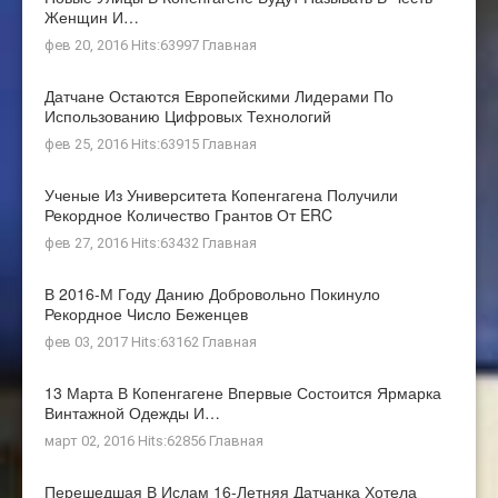
Женщин И…
фев 20, 2016 Hits:63997
Главная
Датчане Остаются Европейскими Лидерами По
Использованию Цифровых Технологий
фев 25, 2016 Hits:63915
Главная
Ученые Из Университета Копенгагена Получили
Рекордное Количество Грантов От ERC
фев 27, 2016 Hits:63432
Главная
В 2016-М Году Данию Добровольно Покинуло
Рекордное Число Беженцев
фев 03, 2017 Hits:63162
Главная
13 Марта В Копенгагене Впервые Состоится Ярмарка
Винтажной Одежды И…
март 02, 2016 Hits:62856
Главная
Перешедшая В Ислам 16-Летняя Датчанка Хотела