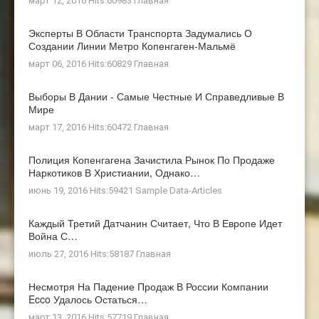
март 12, 2016 Hits:60983
Главная
Эксперты В Области Транспорта Задумались О
Создании Линии Метро Копенгаген-Мальмё
март 06, 2016 Hits:60829
Главная
Выборы В Дании - Самые Честные И Справедливые В
Мире
март 17, 2016 Hits:60472
Главная
Полиция Копенгагена Зачистила Рынок По Продаже
Наркотиков В Христиании, Однако…
июнь 19, 2016 Hits:59421
Sample Data-Articles
Каждый Третий Датчанин Считает, Что В Европе Идет
Война С…
июль 27, 2016 Hits:58187
Главная
Несмотря На Падение Продаж В России Компании
Ecco Удалось Остаться…
март 13, 2016 Hits:57719
Главная