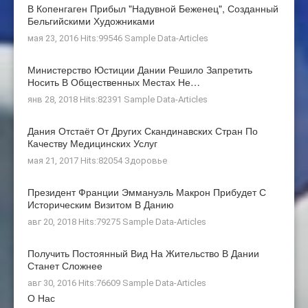
В Копенгаген Прибыл "Надувной Беженец", Созданный
Бельгийскими Художниками
мая 23, 2016 Hits:99546
Sample Data-Articles
Министерство Юстиции Дании Решило Запретить
Носить В Общественных Местах Не…
янв 28, 2018 Hits:82391
Sample Data-Articles
Дания Отстаёт От Других Скандинавских Стран По
Качеству Медицинских Услуг
мая 21, 2017 Hits:82054
Здоровье
Президент Франции Эммануэль Макрон Прибудет С
Историческим Визитом В Данию
авг 20, 2018 Hits:79275
Sample Data-Articles
Получить Постоянный Вид На Жительство В Дании
Станет Сложнее
авг 30, 2016 Hits:76609
Sample Data-Articles
О Нас