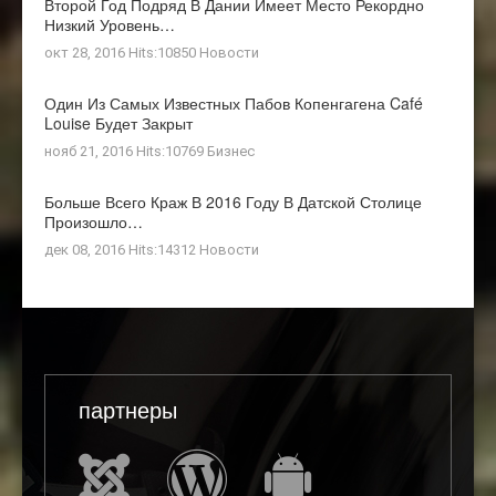
Второй Год Подряд В Дании Имеет Место Рекордно
Низкий Уровень…
окт 28, 2016 Hits:10850
Новости
Один Из Самых Известных Пабов Копенгагена Café
Louise Будет Закрыт
нояб 21, 2016 Hits:10769
Бизнес
Больше Всего Краж В 2016 Году В Датской Столице
Произошло…
дек 08, 2016 Hits:14312
Новости
партнеры