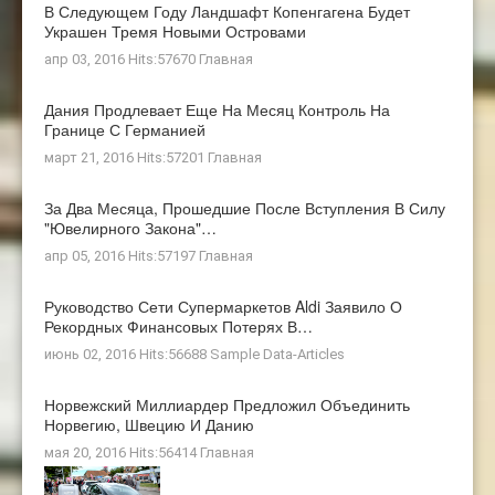
В Следующем Году Ландшафт Копенгагена Будет
Украшен Тремя Новыми Островами
апр 03, 2016 Hits:57670
Главная
Дания Продлевает Еще На Месяц Контроль На
Границе С Германией
март 21, 2016 Hits:57201
Главная
За Два Месяца, Прошедшие После Вступления В Силу
"ювелирного Закона"…
апр 05, 2016 Hits:57197
Главная
Руководство Сети Супермаркетов Aldi Заявило О
Рекордных Финансовых Потерях В…
июнь 02, 2016 Hits:56688
Sample Data-Articles
Норвежский Миллиардер Предложил Объединить
Норвегию, Швецию И Данию
мая 20, 2016 Hits:56414
Главная