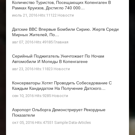
Количество Туристов, Посещающих Копенгаген В
Рамках Круизов, Достигло 740 000…
июль 21, 2016 Hits:11122
Новости
Датские ВВС Впервые Бомбили Сирию. Жертв Среди
Мирных Жителей, По…
авг 07, 2016 Hits:49185
Главная
Серийный Поджигатель Уничтожает По Ночам
Автомобили И Мопеды В Копенгагене
авг 23, 2016 Hits:11823
Новости
Консерваторы Хотят Проводить Собеседование С
Каждым Кандидатом На Получение Датского…
сен 10, 2016 Hits:9285
Новости
Аэропорт Ольборга Демонстрирует Рекордные
Показатели
окт 05, 2016 Hits:47551
Sample Data-Articles