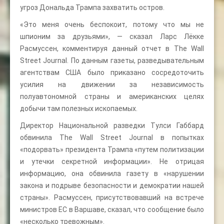
угроз Дональда Трампа захватить остров.
«Это меня очень беспокоит, потому что мы не
шпионим за друзьями», — сказал Ларс Лёкке
Расмуссен, комментируя данный отчет в The Wall
Street Journal. По данным газеты, разведывательным
агентствам США было приказано сосредоточить
усилия на движении за независимость
полуавтономной страны и американских целях
добычи там полезных ископаемых.
Директор Национальной разведки Тулси Габбард
обвинила The Wall Street Journal в попытках
«подорвать» президента Трампа «путем политизации
и утечки секретной информации». Не отрицая
информацию, она обвинила газету в «нарушении
закона и подрыве безопасности и демократии нашей
страны». Расмуссен, присутствовавший на встрече
министров ЕС в Варшаве, сказал, что сообщение было
«несколько тревожным».