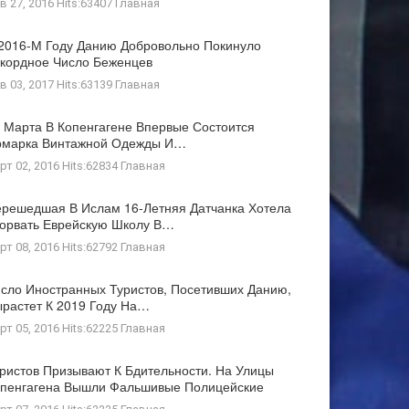
в 27, 2016 Hits:63407
Главная
2016-М Году Данию Добровольно Покинуло
кордное Число Беженцев
в 03, 2017 Hits:63139
Главная
 Марта В Копенгагене Впервые Состоится
рмарка Винтажной Одежды И…
рт 02, 2016 Hits:62834
Главная
решедшая В Ислам 16-Летняя Датчанка Хотела
орвать Еврейскую Школу В…
рт 08, 2016 Hits:62792
Главная
сло Иностранных Туристов, Посетивших Данию,
растет К 2019 Году На…
рт 05, 2016 Hits:62225
Главная
ристов Призывают К Бдительности. На Улицы
пенгагена Вышли Фальшивые Полицейские