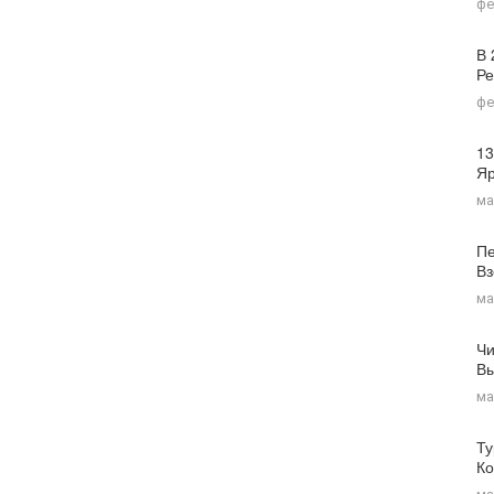
фе
В 
Ре
фе
13
Я
ма
Пе
Вз
ма
Чи
Вы
ма
Ту
Ко