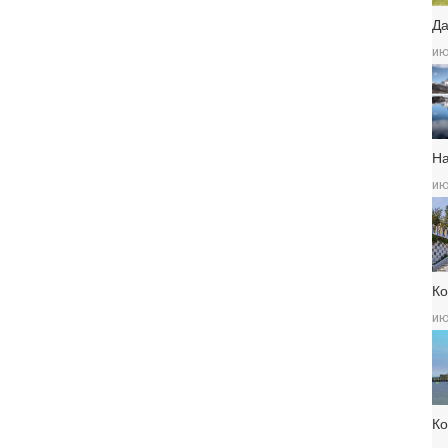
Да
ию
Н
ию
Ко
ию
К