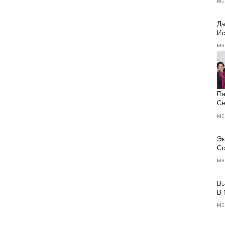
ма
Да
Ис
ма
Па
Се
ма
Эк
Со
ма
Вы
В
ма