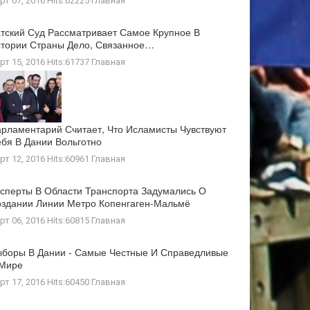
рт 07, 2016 Hits:62225
Главная
тский Суд Рассматривает Самое Крупное В
тории Страны Дело, Связанное…
рт 15, 2016 Hits:61737
Главная
рламентарий Считает, Что Исламисты Чувствуют
бя В Дании Вольготно
рт 12, 2016 Hits:60961
Главная
сперты В Области Транспорта Задумались О
здании Линии Метро Копенгаген-Мальмё
рт 06, 2016 Hits:60815
Главная
боры В Дании - Самые Честные И Справедливые
 Мире
рт 17, 2016 Hits:60450
Главная