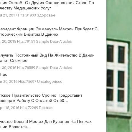
ния Отстаёт От Других Скандинавских Стран По
честву Медицинских Услуг
я 21, 2017 Hits:81933
Здоровье
езидент Франции Эммануэль Макрон Прибудет С
торическим Визитом В Данию
г 20, 2018 Hits:79151
Sample Data-Articles
лучить Постоянный Вид На Жительство В Дании
анет Сложнее
г 30, 2016 Hits:76589
Sample Data-Articles
 Нас
в 20, 2016 Hits:75697
Uncategorised
тское Правительство Срочно Предоставит
женцам Работу С Оплатой От 50…
рт 18, 2016 Hits:72269
Главная
чество Воды В Местах Для Купания На Пляжах
ании Является…