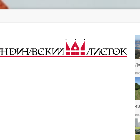
Д
ию
4
ию