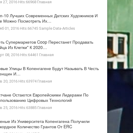
я 27, 2016 Hits:66968
Главная
п-10 Лучших Современных Датских Художников И
де Можно Посмотреть Их…
яб 01, 2016 Hits:66745
Sample Data-Articles
ть Супермаркетов Coop Перестанет Продавать
йца Из Клетки" К 2020…
рт 08, 2016 Hits:64461
Главная
вые Улицы В Копенгагене Будут Называть В Честь
енщин И…
в 20, 2016 Hits:63974
Главная
тчане Остаются Европейскими Лидерами По
пользованию Цифровых Технологий
в 25, 2016 Hits:63885
Главная
еные Из Университета Копенгагена Получили
кордное Количество Грантов От ERC