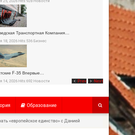
я 25, 2026 Hits:928
Новости
ведская Транспортная Компания…
я 18, 2026 Hits:536
Бизнес
тские F-35 Впервые…
я 14, 2026 Hits:692
Новости
Prev
Next
ория
Образование
ать «европейское единство» с Данией