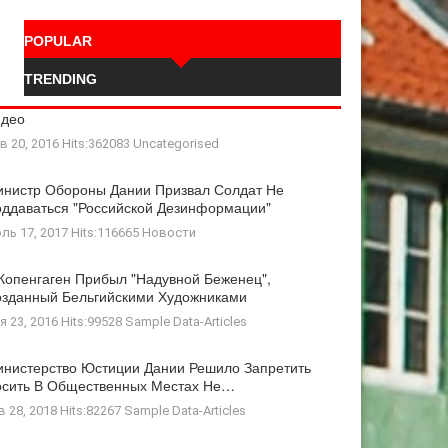
POPULAR
TRENDING
идео
в 20, 2016 Hits:362083
Uncategorised
нистр Обороны Дании Призвал Солдат Не
ддаваться "российской Дезинформации"
ль 17, 2017 Hits:116665
Новости
Копенгаген Прибыл "Надувной Беженец",
зданный Бельгийскими Художниками
я 23, 2016 Hits:99528
Sample Data-Articles
нистерство Юстиции Дании Решило Запретить
осить В Общественных Местах Не…
в 28, 2018 Hits:82267
Sample Data-Articles