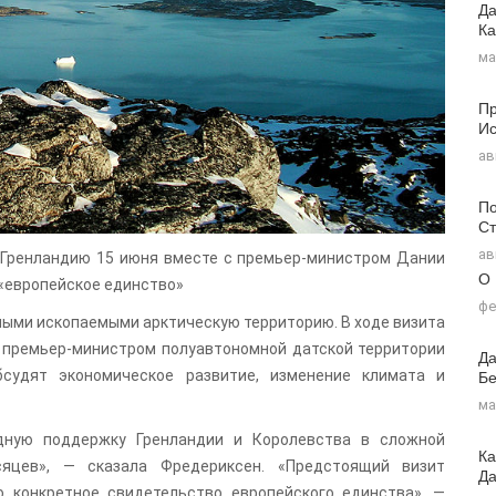
Да
Ка
ма
Пр
Ис
ав
По
Ст
ав
Гренландию 15 июня вместе с премьер-министром Дании
О
«европейское единство»
фе
ными ископаемыми арктическую территорию. В ходе визита
 премьер-министром полуавтономной датской территории
Да
Бе
судят экономическое развитие, изменение климата и
ма
дную поддержку Гренландии и Королевства в сложной
Ка
сяцев», — сказала Фредериксен. «Предстоящий визит
Д
 конкретное свидетельство европейского единства», —