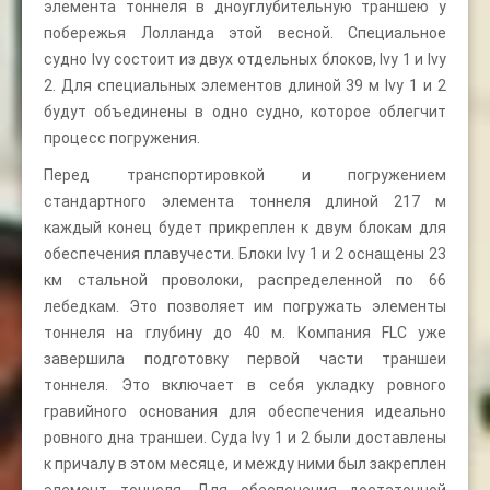
элемента тоннеля в дноуглубительную траншею у
побережья Лолланда этой весной. Специальное
судно Ivy состоит из двух отдельных блоков, Ivy 1 и Ivy
2. Для специальных элементов длиной 39 м Ivy 1 и 2
будут объединены в одно судно, которое облегчит
процесс погружения.
Перед транспортировкой и погружением
стандартного элемента тоннеля длиной 217 м
каждый конец будет прикреплен к двум блокам для
обеспечения плавучести. Блоки Ivy 1 и 2 оснащены 23
км стальной проволоки, распределенной по 66
лебедкам. Это позволяет им погружать элементы
тоннеля на глубину до 40 м. Компания FLC уже
завершила подготовку первой части траншеи
тоннеля. Это включает в себя укладку ровного
гравийного основания для обеспечения идеально
ровного дна траншеи. Суда Ivy 1 и 2 были доставлены
к причалу в этом месяце, и между ними был закреплен