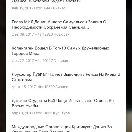
Оденсе, В Котором Будет Работать…
янв 19, 2017 Hits:16447
Бизнес
Глава МИД Дании Андерс Самуельсон Заявил О
Необходимости Сохранения Санкций…
фев 08, 2017 Hits:12820
Новости
Копенгаген Вошёл В Топ-10 Самых Дружелюбных
Городов Мира
фев 27, 2017 Hits:50117
Главная
Лоукостер Ryanair Начнёт Выполнять Рейсы Из Киева В
Стокгольм
март 15, 2017 Hits:10699
Бизнес
Датские Студенты Всё Чаще Испытывают Стресс Во
Время Учёбы
апр 01, 2017 Hits:13855
Культура
Международные Организации Критикуют Данию За
Ограничения Прав Верующих