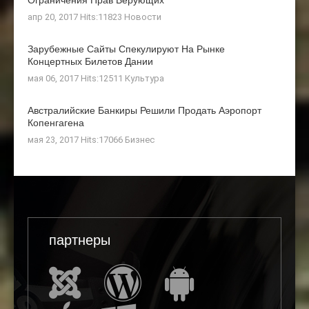
апр 20, 2017 Hits:11823
Новости
Зарубежные Сайты Спекулируют На Рынке
Концертных Билетов Дании
мая 06, 2017 Hits:12511
Культура
Австралийские Банкиры Решили Продать Аэропорт
Копенгагена
мая 23, 2017 Hits:17066
Бизнес
партнеры