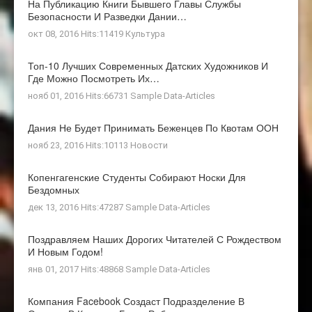
На Публикацию Книги Бывшего Главы Службы
Безопасности И Разведки Дании…
окт 08, 2016 Hits:11419
Культура
Топ-10 Лучших Современных Датских Художников И
Где Можно Посмотреть Их…
нояб 01, 2016 Hits:66731
Sample Data-Articles
Дания Не Будет Принимать Беженцев По Квотам ООН
нояб 23, 2016 Hits:10113
Новости
Копенгагенские Студенты Собирают Носки Для
Бездомных
дек 13, 2016 Hits:47287
Sample Data-Articles
Поздравляем Наших Дорогих Читателей С Рождеством
И Новым Годом!
янв 01, 2017 Hits:48868
Sample Data-Articles
Компания Facebook Создаст Подразделение В