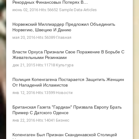
Рекордных Финансовых Потерях В…
июнь 02, 2016 Hits:56652
Sample Data-Articles
Норвежский Миллиардер Предложил Объединить
Норвегию, Швецию И Данию
мая 20, 2016 Hits:56389
Главная
Власти Орхуса Признали Свое Поражение В Борьбе С
Жевательными Резинками
дек 21, 2015 Hits:11718
Культура
Полиция Копенгагена Постарается Защитить Женщин
От Нападений Исламистов
янв 12, 2016 Hits:13599
Новости
Британская Газета "Гардиан" Призвала Европу Брать
Пример С Датского Оденсе
янв 22, 2016 Hits:14041
Бизнес
Копенгаген Был Признан Скандинавской Столицей