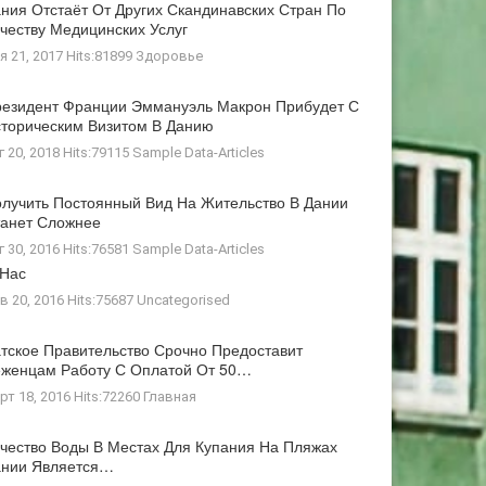
ния Отстаёт От Других Скандинавских Стран По
честву Медицинских Услуг
я 21, 2017 Hits:81899
Здоровье
езидент Франции Эммануэль Макрон Прибудет С
торическим Визитом В Данию
г 20, 2018 Hits:79115
Sample Data-Articles
лучить Постоянный Вид На Жительство В Дании
анет Сложнее
г 30, 2016 Hits:76581
Sample Data-Articles
 Нас
в 20, 2016 Hits:75687
Uncategorised
тское Правительство Срочно Предоставит
женцам Работу С Оплатой От 50…
рт 18, 2016 Hits:72260
Главная
чество Воды В Местах Для Купания На Пляжах
ании Является…