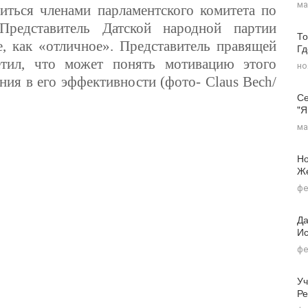
ма
иться членами парламентского комитета по
Представитель Датской народной партии
То
е, как «отличное». Представитель правящей
Г
тил, что может понять мотивацию этого
но
ния в его эффективности (фото- Claus Bech/
Се
"я
ма
Но
Ж
фе
Да
Ис
фе
Уч
Ре