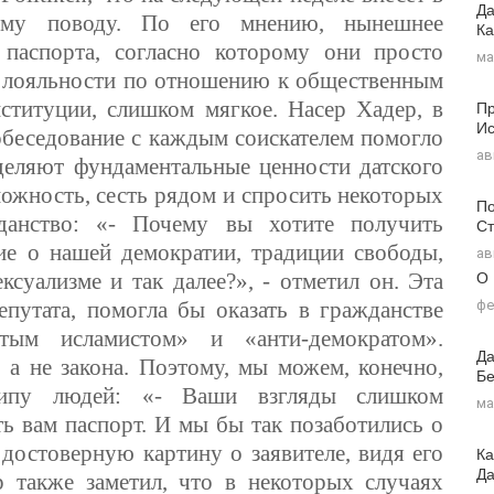
Да
ному поводу. По его мнению, нынешнее
Ка
 паспорта, согласно которому они просто
ма
й лояльности по отношению к общественным
Пр
титуции, слишком мягкое. Насер Хадер, в
Ис
собеседование с каждым соискателем помогло
ав
деляют фундаментальные ценности датского
можность, сесть рядом и спросить некоторых
По
данство: «- Почему вы хотите получить
Ст
ие о нашей демократии, традиции свободы,
ав
О
суализме и так далее?», - отметил он. Эта
фе
епутата, помогла бы оказать в гражданстве
стым исламистом» и «анти-демократом».
Да
 а не закона. Поэтому, мы можем, конечно,
Бе
 типу людей: «- Ваши взгляды слишком
ма
ть вам паспорт. И мы бы так позаботились о
достоверную картину о заявителе, видя его
Ка
Д
р также заметил, что в некоторых случаях