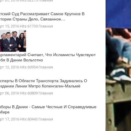
рт 07, 2016 Hits:62215
Главная
тский Суд Рассматривает Самое Крупное В
тории Страны Дело, Связанное…
рт 15, 2016 Hits:61730
Главная
рламентарий Считает, Что Исламисты Чувствуют
бя В Дании Вольготно
рт 12, 2016 Hits:60954
Главная
сперты В Области Транспорта Задумались О
здании Линии Метро Копенгаген-Мальмё
рт 06, 2016 Hits:60809
Главная
боры В Дании - Самые Честные И Справедливые
 Мире
рт 17, 2016 Hits:60443
Главная