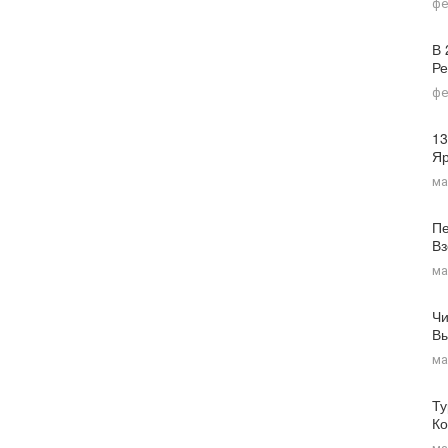
фе
В 
Ре
фе
13
Я
ма
Пе
Вз
ма
Чи
Вы
ма
Ту
Ко