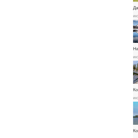
Да
ию
Н
ию
Ко
ию
К