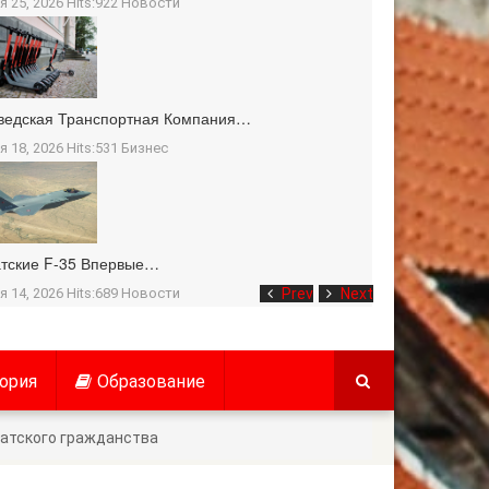
я 25, 2026 Hits:922
Новости
ведская Транспортная Компания…
я 18, 2026 Hits:531
Бизнес
тские F-35 Впервые…
я 14, 2026 Hits:689
Новости
Prev
Next
ория
Образование
датского гражданства