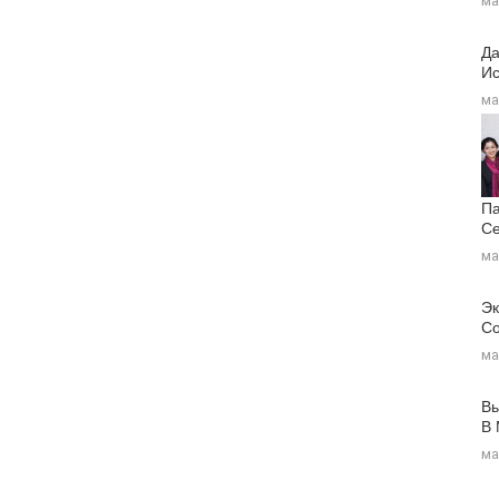
ма
Да
Ис
ма
Па
Се
ма
Эк
Со
ма
Вы
В
ма