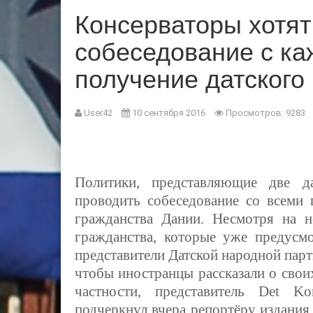
Консерваторы хотят
собеседование с к
получение датского
User42
10 сентября 2016
Просмотров: 9283
Политики, представляющие две да
проводить собеседование со всеми
гражданства Дании. Несмотря на н
гражданства, которые уже предусмо
представители Датской народной парт
чтобы иностранцы рассказали о свои
частности, представитель
Det Kon
подчеркнул вчера репортёру издани