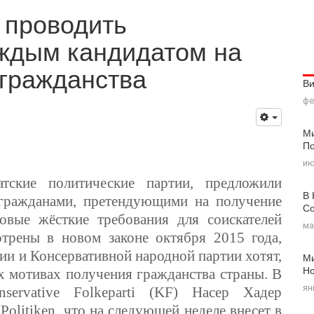
 проводить
аждым кандидатом на
 гражданства
В
фе
Ми
По
ию
тские политические партии, предложили
В 
 гражданами, претендующими на получение
Со
овые жёсткие требования для соискателей
ма
трены в новом законе октября 2015 года,
ии и Консервативной народной партии хотят,
Ми
Н
х мотивах получения гражданства страны. В
ян
servative Folkeparti
(KF) Насер Хадер
я
Politiken
, что на следующей неделе внесет в