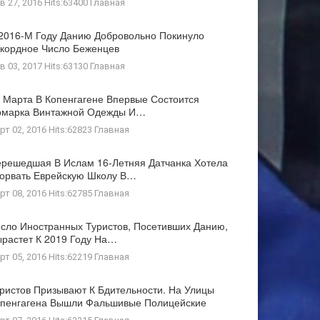
в 27, 2016 Hits:63400
Главная
2016-М Году Данию Добровольно Покинуло
кордное Число Беженцев
в 03, 2017 Hits:63130
Главная
 Марта В Копенгагене Впервые Состоится
рмарка Винтажной Одежды И…
рт 02, 2016 Hits:62823
Главная
решедшая В Ислам 16-Летняя Датчанка Хотела
орвать Еврейскую Школу В…
рт 08, 2016 Hits:62785
Главная
сло Иностранных Туристов, Посетивших Данию,
растет К 2019 Году На…
рт 05, 2016 Hits:62219
Главная
ристов Призывают К Бдительности. На Улицы
пенгагена Вышли Фальшивые Полицейские