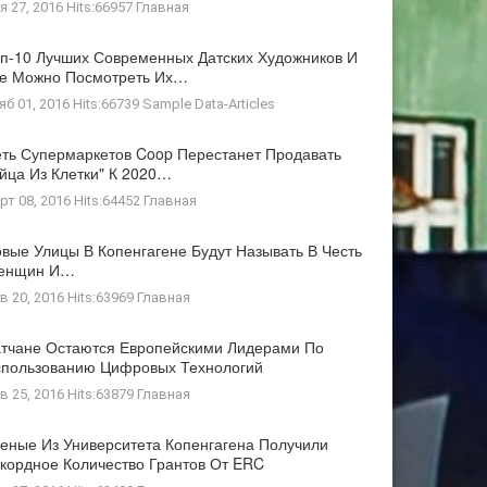
я 27, 2016 Hits:66957
Главная
п-10 Лучших Современных Датских Художников И
де Можно Посмотреть Их…
яб 01, 2016 Hits:66739
Sample Data-Articles
ть Супермаркетов Coop Перестанет Продавать
йца Из Клетки" К 2020…
рт 08, 2016 Hits:64452
Главная
вые Улицы В Копенгагене Будут Называть В Честь
енщин И…
в 20, 2016 Hits:63969
Главная
тчане Остаются Европейскими Лидерами По
пользованию Цифровых Технологий
в 25, 2016 Hits:63879
Главная
еные Из Университета Копенгагена Получили
кордное Количество Грантов От ERC