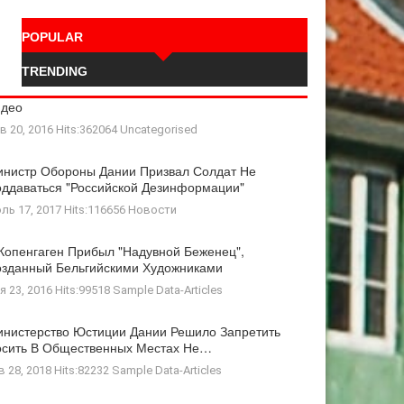
POPULAR
TRENDING
идео
в 20, 2016 Hits:362064
Uncategorised
нистр Обороны Дании Призвал Солдат Не
ддаваться "российской Дезинформации"
ль 17, 2017 Hits:116656
Новости
Копенгаген Прибыл "Надувной Беженец",
зданный Бельгийскими Художниками
я 23, 2016 Hits:99518
Sample Data-Articles
нистерство Юстиции Дании Решило Запретить
осить В Общественных Местах Не…
в 28, 2018 Hits:82232
Sample Data-Articles