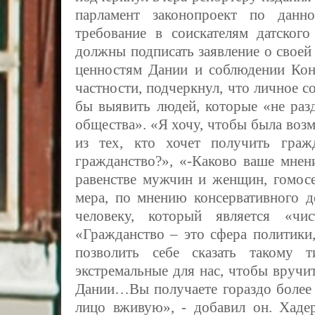
парламент законопроект по дан
требование в соискателям датского
должны подписать заявление о свое
ценностям Дании и соблюдении Конс
частности, подчеркнул, что личное 
бы выявить людей, которые «не раз
общества». «Я хочу, чтобы была воз
из тех, кто хочет получить граж
гражданство?», «-Каково ваше мнен
равенстве мужчин и женщин, гомосек
мера, по мнению консервативного д
человеку, который является «чи
«Гражданство – это сфера политики,
позволить себе сказать такому
экстремальные для нас, чтобы вручи
Дании…Вы получаете гораздо более 
лицо вживую», - добавил он.
Хаде