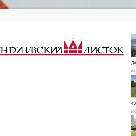
Д
ию
4
ию