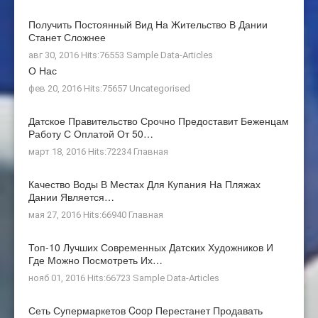
Получить Постоянный Вид На Жительство В Дании
Станет Сложнее
авг 30, 2016 Hits:76553
Sample Data-Articles
О Нас
фев 20, 2016 Hits:75657
Uncategorised
Датское Правительство Срочно Предоставит Беженцам
Работу С Оплатой От 50…
март 18, 2016 Hits:72234
Главная
Качество Воды В Местах Для Купания На Пляжах
Дании Является…
мая 27, 2016 Hits:66940
Главная
Топ-10 Лучших Современных Датских Художников И
Где Можно Посмотреть Их…
нояб 01, 2016 Hits:66723
Sample Data-Articles
Сеть Супермаркетов Coop Перестанет Продавать