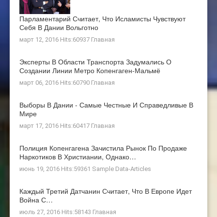
Парламентарий Считает, Что Исламисты Чувствуют
Себя В Дании Вольготно
март 12, 2016 Hits:60937
Главная
Эксперты В Области Транспорта Задумались О
Создании Линии Метро Копенгаген-Мальмё
март 06, 2016 Hits:60790
Главная
Выборы В Дании - Самые Честные И Справедливые В
Мире
март 17, 2016 Hits:60417
Главная
Полиция Копенгагена Зачистила Рынок По Продаже
Наркотиков В Христиании, Однако…
июнь 19, 2016 Hits:59361
Sample Data-Articles
Каждый Третий Датчанин Считает, Что В Европе Идет
Война С…
июль 27, 2016 Hits:58143
Главная