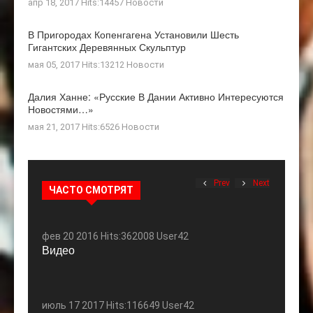
апр 18, 2017 Hits:14457
Новости
В Пригородах Копенгагена Установили Шесть
Гигантских Деревянных Скульптур
мая 05, 2017 Hits:13212
Новости
Далия Ханне: «Русские В Дании Активно Интересуются
Новостями…»
мая 21, 2017 Hits:6526
Новости
Prev
Next
ЧАСТО СМОТРЯТ
фев 20 2016 Hits:362008 User42
Видео
июль 17 2017 Hits:116649 User42