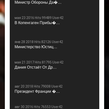
Министр Обороны Да�…
мая 23 2016 Hits:99489 User42
В Копенгаген Прибы�…
янв 28 2018 Hits:82126 User42
Министерство Юстиц…
мая 21 2017 Hits:81795 User42
Дания Отстаёт От Др…
авг 20 2018 Hits:79008 User42
Президент Франции �…
авг 30 2016 Hits:76553 User42