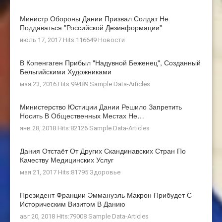
Министр Обороны Дании Призвал Солдат Не
Поддаваться "российской Дезинформации"
июль 17, 2017 Hits:116649
Новости
В Копенгаген Прибыл "Надувной Беженец", Созданный
Бельгийскими Художниками
мая 23, 2016 Hits:99489
Sample Data-Articles
Министерство Юстиции Дании Решило Запретить
Носить В Общественных Местах Не…
янв 28, 2018 Hits:82126
Sample Data-Articles
Дания Отстаёт От Других Скандинавских Стран По
Качеству Медицинских Услуг
мая 21, 2017 Hits:81795
Здоровье
Президент Франции Эммануэль Макрон Прибудет С
Историческим Визитом В Данию
авг 20, 2018 Hits:79008
Sample Data-Articles