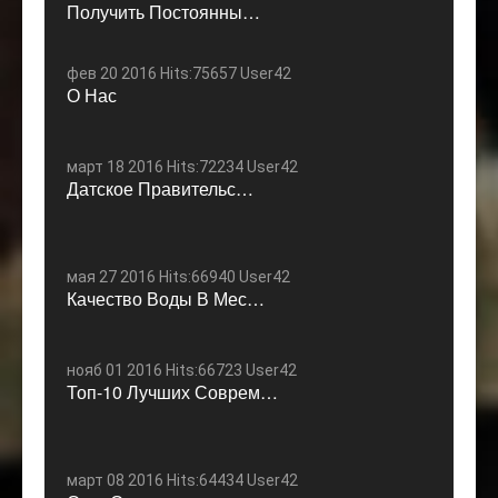
Получить Постоянны…
фев 20 2016 Hits:75657 User42
О Нас
март 18 2016 Hits:72234 User42
Датское Правительс…
мая 27 2016 Hits:66940 User42
Качество Воды В Мес…
нояб 01 2016 Hits:66723 User42
Топ-10 Лучших Соврем…
март 08 2016 Hits:64434 User42