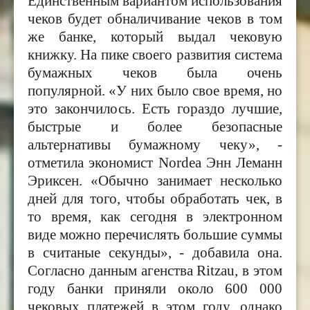
Единственным вариантом использования
чеков будет обналичивание чеков в том
же банке, который выдал чековую
книжку. На пике своего развития система
бумажных чеков была очень
популярной. «У них было свое время, но
это закончилось. Есть гораздо лучшие,
быстрые и более безопасные
альтернативы бумажному чеку», -
отметила экономист
Nordea
Энн Леманн
Эриксен. «Обычно занимает несколько
дней для того, чтобы обработать чек, в
то время, как сегодня в электронном
виде можно перечислять большие суммы
в считаные секунды», - добавила она.
Согласно данным агенства
Ritzau,
в этом
году банки приняли около 600 000
чековых платежей в этом году, однако