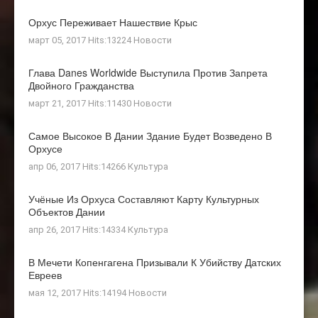
Орхус Переживает Нашествие Крыс
март 05, 2017 Hits:13224
Новости
Глава Danes Worldwide Выступила Против Запрета
Двойного Гражданства
март 21, 2017 Hits:11430
Новости
Самое Высокое В Дании Здание Будет Возведено В
Орхусе
апр 06, 2017 Hits:14266
Культура
Учёные Из Орхуса Составляют Карту Культурных
Объектов Дании
апр 26, 2017 Hits:14334
Культура
В Мечети Копенгагена Призывали К Убийству Датских
Евреев
мая 12, 2017 Hits:14194
Новости