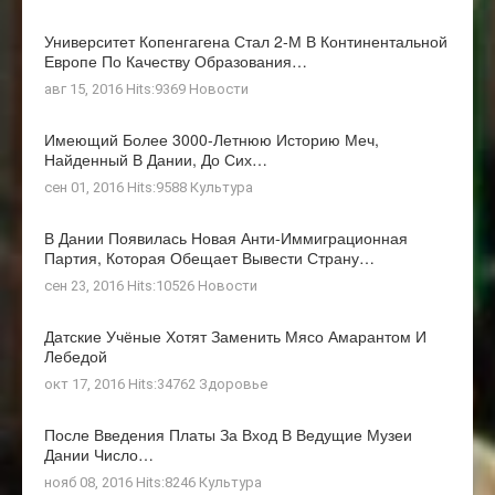
Университет Копенгагена Стал 2-М В Континентальной
Европе По Качеству Образования…
авг 15, 2016 Hits:9369
Новости
Имеющий Более 3000-Летнюю Историю Меч,
Найденный В Дании, До Сих…
сен 01, 2016 Hits:9588
Культура
В Дании Появилась Новая Анти-Иммиграционная
Партия, Которая Обещает Вывести Страну…
сен 23, 2016 Hits:10526
Новости
Датские Учёные Хотят Заменить Мясо Амарантом И
Лебедой
окт 17, 2016 Hits:34762
Здоровье
После Введения Платы За Вход В Ведущие Музеи
Дании Число…
нояб 08, 2016 Hits:8246
Культура