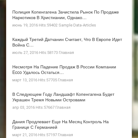
Полиция Копенгагена Зачистила Рынок По Продаже
Наркотиков В Христиании, Однако…
июнь 19, 2016 Hits:59402
Sample Data-Articles
Каждый Третий Датчанин Считает, Что В Европе Идет
Война С…
июль 27, 2016 Hits:58173
Главная
Несмотря На Падение Продаж В России Компании
Ecco Удалось Остаться…
март 13, 2016 Hits:57705
Главная
В Следующем Году Ландшафт Копенгагена Будет
Украшен Тремя Новыми Островами
апр 03, 2016 Hits:57667
Главная
Дания Продлевает Еще На Месяц Контроль На
Границе С Германией
март 21, 2016 Hits:57197
Главная