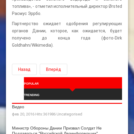
топлива», - отметил исполнительный директор Ørsted
Расмус Эррбо.
Партнерство ожидает одобрения регулирующих
органов Дании, которое, как ожидается, будет
получено до конца года (фото-Dirk
Goldhahn/Wikimedia).
Назад
Вперёд
POPULAR
TRENDING
Видео
фев 20, 2016 Hits:361986
Uncategorised
Министр Обороны Дании Призвал Солдат Не
Поддаваться "российской Дезинформации"