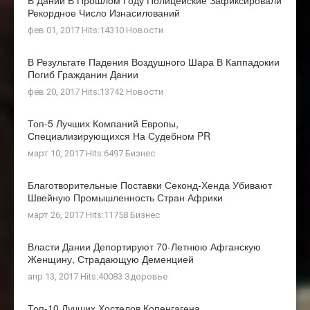
Рекордное Число Изнасилований
фев 01, 2017 Hits:14310
Новости
В Результате Падения Воздушного Шара В Каппадокии
Погиб Гражданин Дании
фев 20, 2017 Hits:13742
Новости
Топ-5 Лучших Компаний Европы,
Специализирующихся На Судебном PR
март 10, 2017 Hits:6497
Бизнес
Благотворительные Поставки Секонд-Хенда Убивают
Швейную Промышленность Стран Африки
март 26, 2017 Hits:11758
Бизнес
Власти Дании Депортируют 70-Летнюю Афганскую
Женщину, Страдающую Деменцией
апр 13, 2017 Hits:40083
Здоровье
Топ-10 Лучших Хостелов Копенгагена