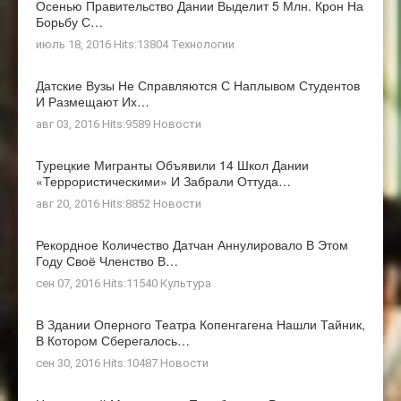
Осенью Правительство Дании Выделит 5 Млн. Крон На
Борьбу С…
июль 18, 2016 Hits:13804
Технологии
Датские Вузы Не Справляются С Наплывом Студентов
И Размещают Их…
авг 03, 2016 Hits:9589
Новости
Турецкие Мигранты Объявили 14 Школ Дании
«террористическими» И Забрали Оттуда…
авг 20, 2016 Hits:8852
Новости
Рекордное Количество Датчан Аннулировало В Этом
Году Своё Членство В…
сен 07, 2016 Hits:11540
Культура
В Здании Оперного Театра Копенгагена Нашли Тайник,
В Котором Сберегалось…
сен 30, 2016 Hits:10487
Новости