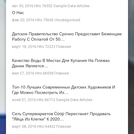
авг 30, 2016 Hits:76552
Sample Data-Articles
О Нас
фев 20, 2016 Hits:75642
Uncategorised
Датское Правительство Срочно Предоставит Беженцам
Работу С Оплатой От 50…
март 18, 2016 Hits:72223
Главная
Качество Воды В Местах Для Купания На Пляжах
Дании Является…
мая 27, 2016 Hits:66938
Главная
Топ-10 Лучших Современных Датских Художников И
Где Можно Посмотреть Их…
нояб 01, 2016 Hits:66713
Sample Data-Articles
Сеть Супермаркетов Coop Перестанет Продавать
"яйца Из Клетки" К 2020…
март 08, 2016 Hits:64432
Главная