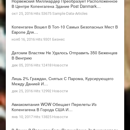
Норвежский Миллиардер Преобразует Расположенное
В Центре Копенгагена Здание Post Danmark…
окт 25, 2016 Hits:53675
Sample Data-Articles
Копенгаген Вошел В Топ-10 Самых Безопасных Мест В
Европе Для…
нояб 16, 2016 Hits:9301
Бизнес
Датским Властям Не Удалось Отправить 350 Беженцев
В Венгрию
дек 05, 2016 Hits:12418
Новости
Лишь 2% Граждан, Снятых С Парома, Курсирующего
Между Данией И…
дек 25, 2016 Hits:12992
Новости
Авиакомпания WOW Обещает Перелеты Из
Копенгагена В Города США И…
янв 10, 2017 Hits:13825
Новости
В Дании В Прошлом Году Полицейские Зафиксировали