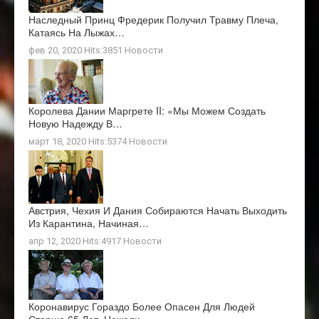
Наследный Принц Фредерик Получил Травму Плеча,
Катаясь На Лыжах…
фев 20, 2020 Hits:3851
Новости
Королева Дании Маргрете II: «Мы Можем Создать
Новую Надежду В…
март 18, 2020 Hits:5374
Новости
Австрия, Чехия И Дания Собираются Начать Выходить
Из Карантина, Начиная…
апр 12, 2020 Hits:4917
Новости
Коронавирус Гораздо Более Опасен Для Людей