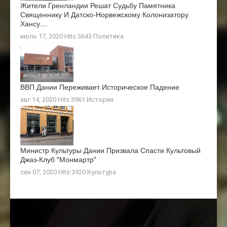
Жители Гренландии Решат Судьбу Памятника
Священнику И Датско-Норвежскому Колонизатору
Хансу…
июль 17, 2020 Hits:3643
Политика
ВВП Дании Переживает Историческое Падение
авг 14, 2020 Hits:3961
История
Министр Культуры Дании Призвала Спасти Культовый
Джаз-Клуб "Монмартр"
сен 07, 2020 Hits:3920
Культура