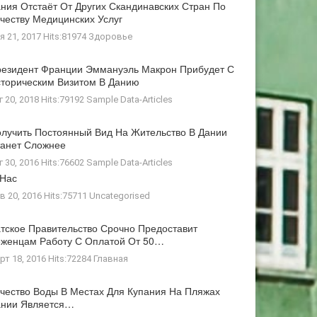
ния Отстаёт От Других Скандинавских Стран По
честву Медицинских Услуг
я 21, 2017 Hits:81974
Здоровье
езидент Франции Эммануэль Макрон Прибудет С
торическим Визитом В Данию
г 20, 2018 Hits:79192
Sample Data-Articles
лучить Постоянный Вид На Жительство В Дании
анет Сложнее
г 30, 2016 Hits:76602
Sample Data-Articles
 Нас
в 20, 2016 Hits:75711
Uncategorised
тское Правительство Срочно Предоставит
женцам Работу С Оплатой От 50…
рт 18, 2016 Hits:72284
Главная
чество Воды В Местах Для Купания На Пляжах
ании Является…