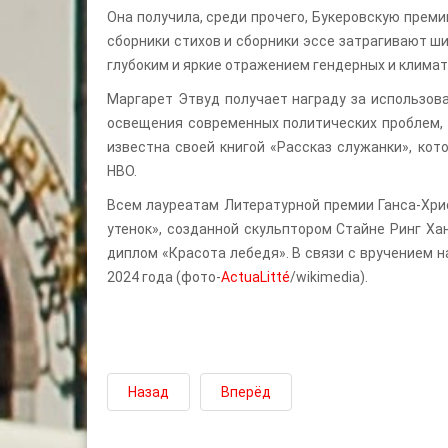
Она получила, среди прочего, Букеровскую прем
сборники стихов и сборники эссе затрагивают ши
глубоким и яркие отражением гендерных и климат
Маргарет Этвуд получает награду за использов
освещения современных политических проблем, 
известна своей книгой «Рассказ служанки», ко
HBO.
Всем лауреатам Литературной премии Ганса-Хри
утенок», созданной скульптором Стайне Ринг Ха
диплом «Красота лебедя». В связи с вручением 
2024 года (фото-
ActuaLitté
/wikimedia).
Назад
Вперёд