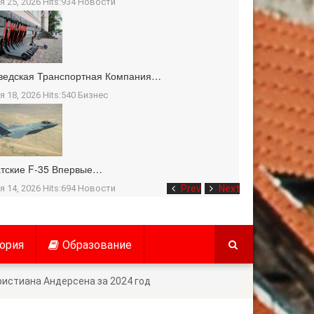
я 25, 2026 Hits:934
Новости
ведская Транспортная Компания…
я 18, 2026 Hits:540
Бизнес
тские F-35 Впервые…
я 14, 2026 Hits:694
Новости
Prev
Next
ория
Образование
истиана Андерсена за 2024 год