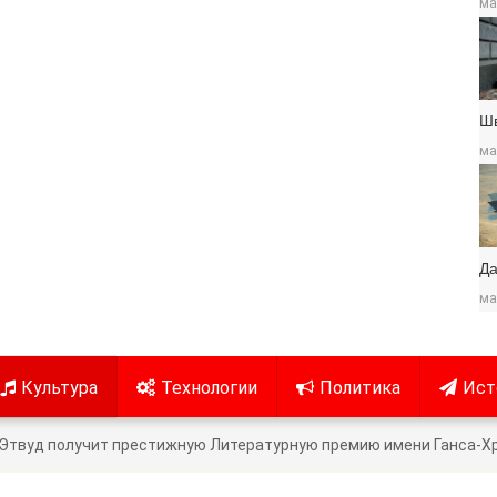
ма
Ш
ма
Да
ма
Культура
Технологии
Политика
Ист
Этвуд получит престижную Литературную премию имени Ганса-Хр