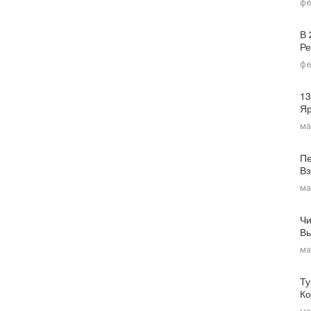
фе
В 
Ре
фе
13
Я
ма
Пе
Вз
ма
Чи
Вы
ма
Ту
Ко