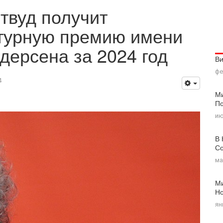
твуд получит
турную премию имени
дерсена за 2024 год
В
фе
4
Ми
По
ию
В 
Со
ма
Ми
Н
ян