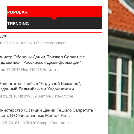
POPULAR
TRENDING
идео
в 20, 2016 Hits:362097
Uncategorised
нистр Обороны Дании Призвал Солдат Не
ддаваться "российской Дезинформации"
ль 17, 2017 Hits:116678
Новости
Копенгаген Прибыл "Надувной Беженец",
зданный Бельгийскими Художниками
я 23, 2016 Hits:99539
Sample Data-Articles
нистерство Юстиции Дании Решило Запретить
осить В Общественных Местах Не…
в 28, 2018 Hits:82310
Sample Data-Articles