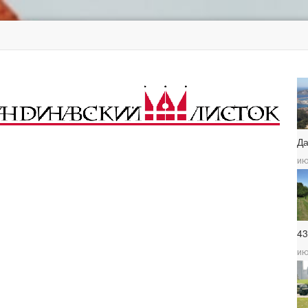
Д
ию
4
ию