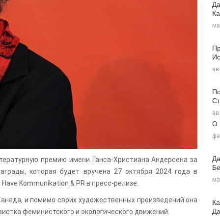
Да
Ка
ма
Пр
Ис
ав
По
Ст
ав
О
фе
Да
тературную премию имени Ганса-Христиана Андерсена за
Бе
грады, которая будет вручена 27 октября 2024 года в
ма
Have Kommunikation & PR в пресс-релизе.
 Канада, и помимо своих художественных произведений она
Ка
Д
тивистка феминистского и экологического движений.