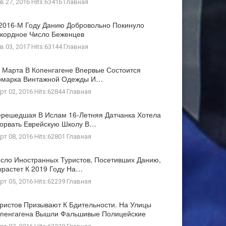
в 27, 2016 Hits:63416
Главная
2016-М Году Данию Добровольно Покинуло
кордное Число Беженцев
в 03, 2017 Hits:63144
Главная
 Марта В Копенгагене Впервые Состоится
рмарка Винтажной Одежды И…
рт 02, 2016 Hits:62844
Главная
решедшая В Ислам 16-Летняя Датчанка Хотела
орвать Еврейскую Школу В…
рт 08, 2016 Hits:62801
Главная
сло Иностранных Туристов, Посетивших Данию,
растет К 2019 Году На…
рт 05, 2016 Hits:62239
Главная
ристов Призывают К Бдительности. На Улицы
пенгагена Вышли Фальшивые Полицейские