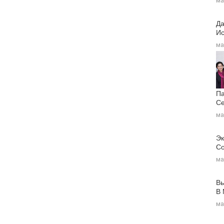
ма
Да
Ис
ма
Па
Се
ма
Эк
Со
ма
Вы
В
ма