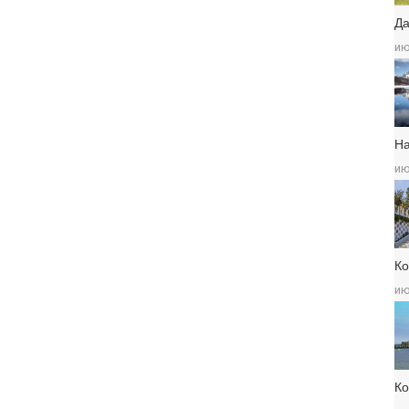
Да
ию
Н
ию
Ко
ию
К