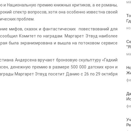
ма
ию и Национальную премию книжных критиков, а ее романы,
рокий спектр вопросов, хотя она особенно известна своей
То
ических проблем.
Г
но
ание мифов, сказок и фантастических повествований для
сообщил Комитет по наградам. Маргарет Этвуд наиболее
Се
торая была экранизирована и вышла на потоковом сервисе
"я
ма
стиана Андерсена вручают бронзовую скульптуру «Гадкий
Но
нсен, денежную премию в размере 500 000 датских крон и
Ж
награды Маргарет Этвуд посетит Данию с 26 по 29 октября
фе
Да
Ис
фе
Уч
Ре