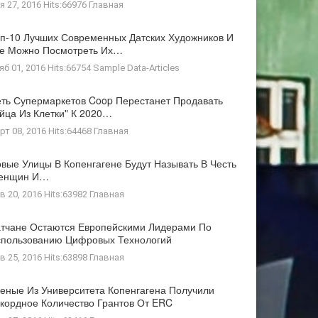
я 27, 2016 Hits:66976
Главная
п-10 Лучших Современных Датских Художников И
де Можно Посмотреть Их…
яб 01, 2016 Hits:66754
Sample Data-Articles
ть Супермаркетов Coop Перестанет Продавать
йца Из Клетки" К 2020…
рт 08, 2016 Hits:64468
Главная
вые Улицы В Копенгагене Будут Называть В Честь
енщин И…
в 20, 2016 Hits:63982
Главная
тчане Остаются Европейскими Лидерами По
пользованию Цифровых Технологий
в 25, 2016 Hits:63898
Главная
еные Из Университета Копенгагена Получили
кордное Количество Грантов От ERC