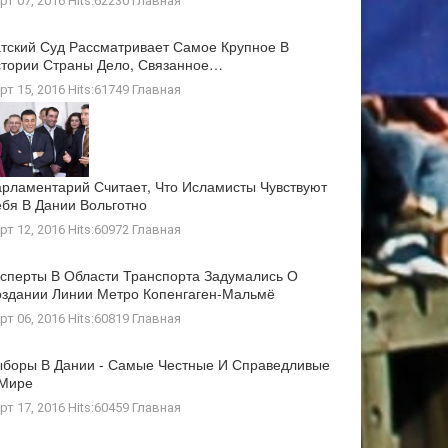
рт 07, 2016 Hits:62230
Главная
тский Суд Рассматривает Самое Крупное В
тории Страны Дело, Связанное…
рт 15, 2016 Hits:61749
Главная
рламентарий Считает, Что Исламисты Чувствуют
бя В Дании Вольготно
рт 12, 2016 Hits:60972
Главная
сперты В Области Транспорта Задумались О
здании Линии Метро Копенгаген-Мальмё
рт 06, 2016 Hits:60819
Главная
боры В Дании - Самые Честные И Справедливые
 Мире
рт 17, 2016 Hits:60459
Главная