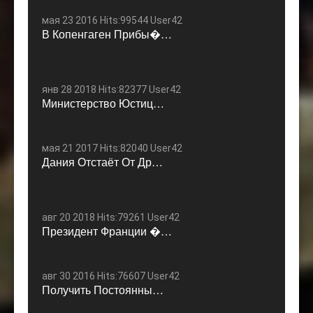
мая 23 2016 Hits:99544 User42
В Копенгаген Прибы�…
янв 28 2018 Hits:82377 User42
Министерство Юстиц…
мая 21 2017 Hits:82040 User42
Дания Отстаёт От Др…
авг 20 2018 Hits:79261 User42
Президент Франции �…
авг 30 2016 Hits:76607 User42
Получить Постоянны…