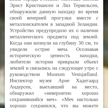
Эрнст Кристиансен и Лиз Теркельсен,
обнаружили данную находку во время
своей вечерней прогулки вместе с
металлоискателем в западной Зеландии.
Устройство предупредило их о наличии
металлического предмета под землей.
Когда они копнули на глубину 30 см, то
увидели острие меча. Осознавая
историческую ценность находки,
любители истории прикрыли объект
землей и связались на следующее утро с
руководством Museum Vestsjælland
.
Инспектор музея Арне Хадегаард
Андерсен, выехавший на место,
обнаружил «невероятно хорошо
сохранившийся меч». «Меч настолько
хорошо сохранился, что вы можете