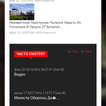
фев 26, 2020 Hits:3689
Новости
Неизвестный Преступник Пытался Украсть Из
Госпиталя В Орхусе 27 Бутылок…
март 23, 2020 Hits:3655
Новости
Prev
Next
ЧАСТО СМОТРЯТ
фев 20 2016 Hits:362141 User42
Видео
июль 17 2017 Hits:116717 User42
Министр Обороны Да�…