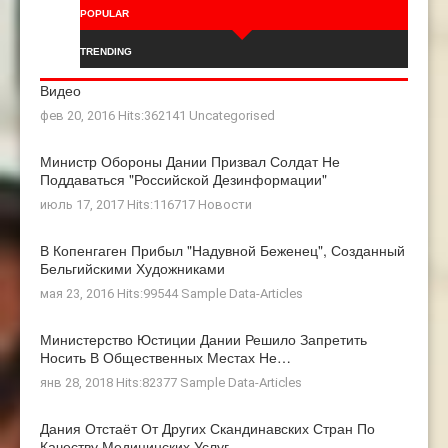
POPULAR
TRENDING
Видео
фев 20, 2016 Hits:362141
Uncategorised
Министр Обороны Дании Призвал Солдат Не
Поддаваться "российской Дезинформации"
июль 17, 2017 Hits:116717
Новости
В Копенгаген Прибыл "Надувной Беженец", Созданный
Бельгийскими Художниками
мая 23, 2016 Hits:99544
Sample Data-Articles
Министерство Юстиции Дании Решило Запретить
Носить В Общественных Местах Не…
янв 28, 2018 Hits:82377
Sample Data-Articles
Дания Отстаёт От Других Скандинавских Стран По
Качеству Медицинских Услуг