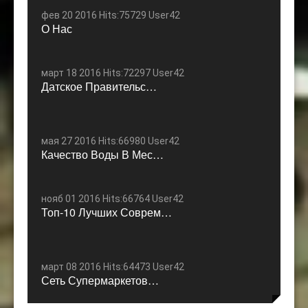
фев 20 2016 Hits:75729 User42
О Нас
март 18 2016 Hits:72297 User42
Датское Правительс…
мая 27 2016 Hits:66980 User42
Качество Воды В Мес…
нояб 01 2016 Hits:66764 User42
Топ-10 Лучших Соврем…
март 08 2016 Hits:64473 User42
Сеть Супермаркетов…