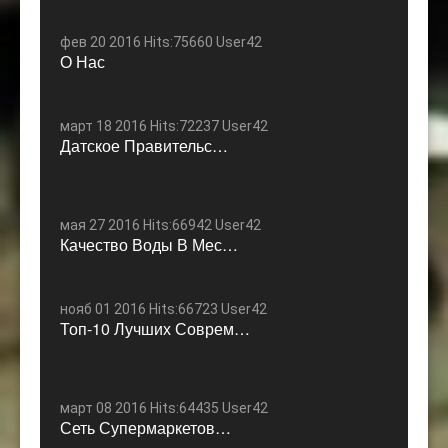
фев 20 2016 Hits:75660 User42
О Нас
март 18 2016 Hits:72237 User42
Датское Правительс…
мая 27 2016 Hits:66942 User42
Качество Воды В Мес…
нояб 01 2016 Hits:66723 User42
Топ-10 Лучших Соврем…
март 08 2016 Hits:64435 User42
Сеть Супермаркетов…