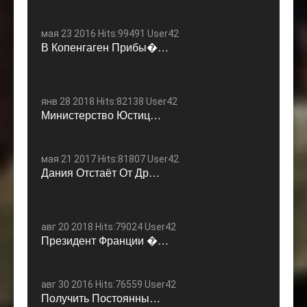
мая 23 2016 Hits:99491 User42
В Копенгаген Прибы�…
янв 28 2018 Hits:82138 User42
Министерство Юстиц…
мая 21 2017 Hits:81807 User42
Дания Отстаёт От Др…
авг 20 2018 Hits:79024 User42
Президент Франции �…
авг 30 2016 Hits:76559 User42
Получить Постоянны…