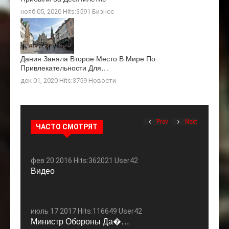
нояб 05, 2020 Hits:3591
Бизнес
Дания Заняла Второе Место В Мире По
Привлекательности Для…
дек 01, 2020 Hits:3759
Новости
Prev
Next
ЧАСТО СМОТРЯТ
фев 20 2016 Hits:362021 User42
Видео
июль 17 2017 Hits:116649 User42
Министр Обороны Да�…