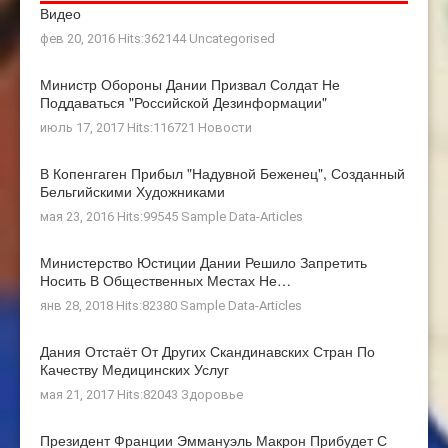
Видео
фев 20, 2016 Hits:362144
Uncategorised
Министр Обороны Дании Призвал Солдат Не
Поддаваться "российской Дезинформации"
июль 17, 2017 Hits:116721
Новости
В Копенгаген Прибыл "Надувной Беженец", Созданный
Бельгийскими Художниками
мая 23, 2016 Hits:99545
Sample Data-Articles
Министерство Юстиции Дании Решило Запретить
Носить В Общественных Местах Не…
янв 28, 2018 Hits:82380
Sample Data-Articles
Дания Отстаёт От Других Скандинавских Стран По
Качеству Медицинских Услуг
мая 21, 2017 Hits:82043
Здоровье
Президент Франции Эммануэль Макрон Прибудет С