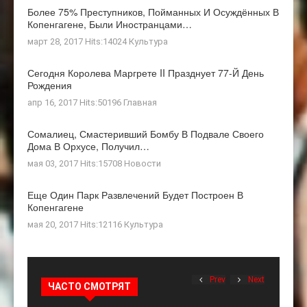
Более 75% Преступников, Пойманных И Осуждённых В
Копенгагене, Были Иностранцами…
март 28, 2017 Hits:14024
Культура
Сегодня Королева Маргрете II Празднует 77-Й День
Рождения
апр 16, 2017 Hits:50196
Главная
Сомалиец, Смастеривший Бомбу В Подвале Своего
Дома В Орхусе, Получил…
мая 03, 2017 Hits:15708
Новости
Еще Один Парк Развлечений Будет Построен В
Копенгагене
мая 20, 2017 Hits:12116
Культура
Prev
Next
ЧАСТО СМОТРЯТ