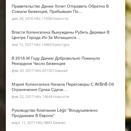
Правительство Дании Хочет Отправить Обратно В
Сомали Беженцев, Прибывших По…
дек 28, 2016 Hits:11058
Новости
Власти Копенгагена Вынуждены Рубить Деревья В
Центре Города Из-За Мочащихся…
янв 12, 2017 Hits:14465
Культура
В 2016-М Году Данию Добровольно Покинуло
Рекордное Число Беженцев
фев 03, 2017 Hits:63150
Главная
Мэрия Копенгагена Начала Переговоры С AirBnB Об
Ограничения Срока Сдачи…
фев 22, 2017 Hits:14644
Новости
Руководство Компании Lego "воодушевлено
Продажами В Европе"
март 11, 2017 Hits:9803
Бизнес