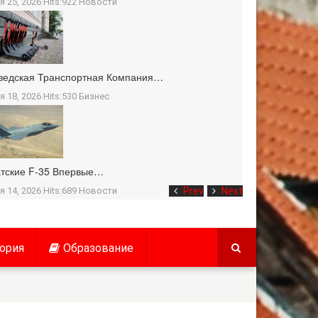
я 25, 2026 Hits:922
Новости
ведская Транспортная Компания…
я 18, 2026 Hits:530
Бизнес
тские F-35 Впервые…
я 14, 2026 Hits:689
Новости
Prev
Next
ория
Образование