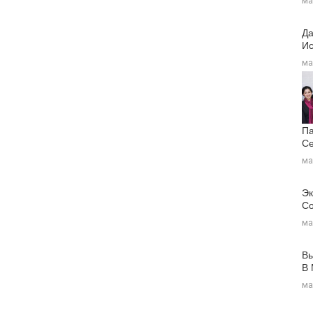
ма
Да
Ис
ма
Па
Се
ма
Эк
Со
ма
Вы
В
ма