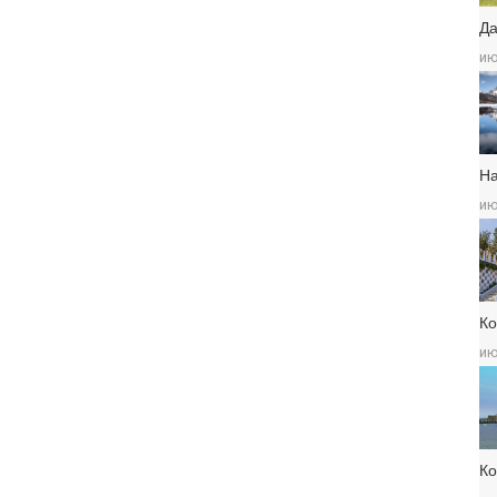
Да
ию
Н
ию
Ко
ию
К