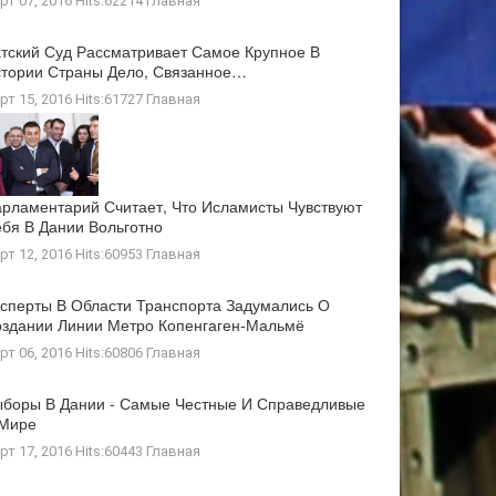
рт 07, 2016 Hits:62214
Главная
тский Суд Рассматривает Самое Крупное В
тории Страны Дело, Связанное…
рт 15, 2016 Hits:61727
Главная
рламентарий Считает, Что Исламисты Чувствуют
бя В Дании Вольготно
рт 12, 2016 Hits:60953
Главная
сперты В Области Транспорта Задумались О
здании Линии Метро Копенгаген-Мальмё
рт 06, 2016 Hits:60806
Главная
боры В Дании - Самые Честные И Справедливые
 Мире
рт 17, 2016 Hits:60443
Главная