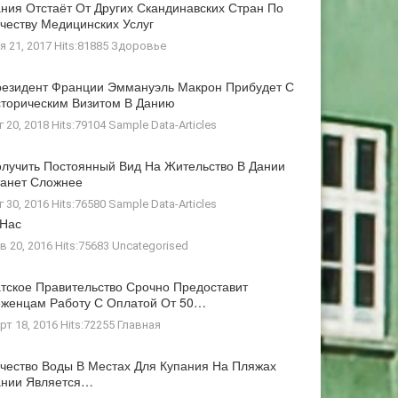
ния Отстаёт От Других Скандинавских Стран По
честву Медицинских Услуг
я 21, 2017 Hits:81885
Здоровье
езидент Франции Эммануэль Макрон Прибудет С
торическим Визитом В Данию
г 20, 2018 Hits:79104
Sample Data-Articles
лучить Постоянный Вид На Жительство В Дании
анет Сложнее
г 30, 2016 Hits:76580
Sample Data-Articles
 Нас
в 20, 2016 Hits:75683
Uncategorised
тское Правительство Срочно Предоставит
женцам Работу С Оплатой От 50…
рт 18, 2016 Hits:72255
Главная
чество Воды В Местах Для Купания На Пляжах
ании Является…