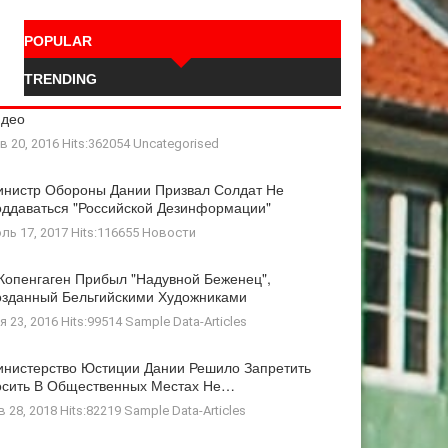
POPULAR
TRENDING
идео
в 20, 2016 Hits:362054
Uncategorised
нистр Обороны Дании Призвал Солдат Не
ддаваться "российской Дезинформации"
ль 17, 2017 Hits:116655
Новости
Копенгаген Прибыл "Надувной Беженец",
зданный Бельгийскими Художниками
я 23, 2016 Hits:99514
Sample Data-Articles
нистерство Юстиции Дании Решило Запретить
осить В Общественных Местах Не…
в 28, 2018 Hits:82219
Sample Data-Articles