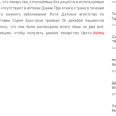
, что лекарства, отпускаемые без рецепта и используемые
ма
, отсутствуют в аптеках Дании. При этом в стране в течение
То
го кожного заболевания. Хотя Датское агентство по
Г
главы Сорен Бростром призвал 26 декабря пациентов
но
лось, что они были распроданы всего лишь за два дня.
ецию, чтобы получить данное лекарство (фото-
Ashley
Се
"я
ма
Но
Ж
фе
Да
Ис
фе
Уч
Ре