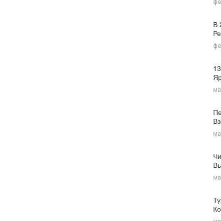
фе
В 
Ре
фе
13
Я
ма
Пе
Вз
ма
Чи
Вы
ма
Ту
Ко