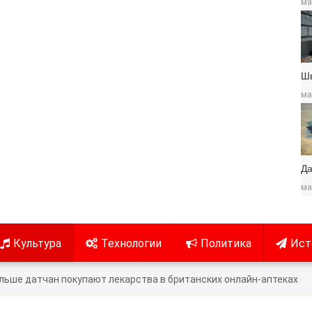
ма
Ш
ма
Да
ма
Культура
Технологии
Политика
Ист
льше датчан покупают лекарства в британских онлайн-аптеках