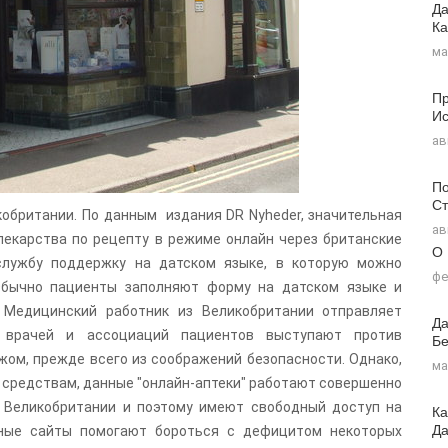
Да
Ка
ма
Пр
Ис
ав
По
Ст
кобритании. По данным издания DR Nyheder, значительная
ав
лекарства по рецепту в режиме онлайн через британские
О
службу поддержку на датском языке, в которую можно
фе
Обычно пациенты заполняют форму на датском языке и
 Медицинский работник из Великобритании отправляет
Да
 врачей и ассоциаций пациентов выступают против
Бе
жом, прежде всего из соображений безопасности. Однако,
ма
 средствам, данные "онлайн-аптеки" работают совершенно
и Великобритании и поэтому имеют свободный доступ на
Ка
Д
ные сайты помогают бороться с дефицитом некоторых