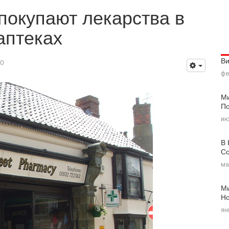
покупают лекарства в
аптеках
В
0
фе
Ми
По
ию
В 
Со
ма
Ми
Н
ян