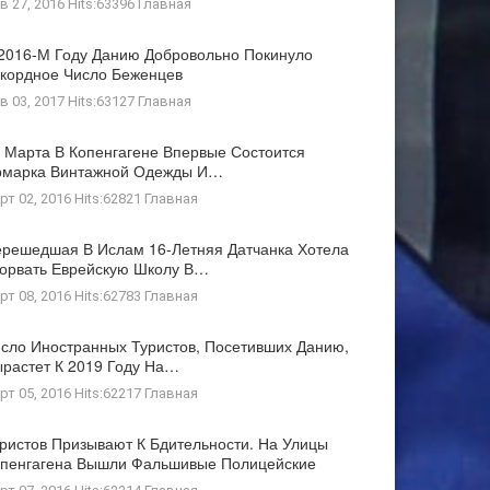
в 27, 2016 Hits:63396
Главная
2016-М Году Данию Добровольно Покинуло
кордное Число Беженцев
в 03, 2017 Hits:63127
Главная
 Марта В Копенгагене Впервые Состоится
рмарка Винтажной Одежды И…
рт 02, 2016 Hits:62821
Главная
решедшая В Ислам 16-Летняя Датчанка Хотела
орвать Еврейскую Школу В…
рт 08, 2016 Hits:62783
Главная
сло Иностранных Туристов, Посетивших Данию,
растет К 2019 Году На…
рт 05, 2016 Hits:62217
Главная
ристов Призывают К Бдительности. На Улицы
пенгагена Вышли Фальшивые Полицейские