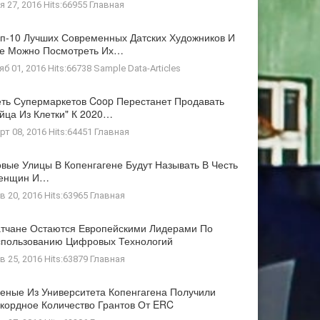
я 27, 2016 Hits:66955
Главная
п-10 Лучших Современных Датских Художников И
де Можно Посмотреть Их…
яб 01, 2016 Hits:66738
Sample Data-Articles
ть Супермаркетов Coop Перестанет Продавать
йца Из Клетки" К 2020…
рт 08, 2016 Hits:64451
Главная
вые Улицы В Копенгагене Будут Называть В Честь
енщин И…
в 20, 2016 Hits:63965
Главная
тчане Остаются Европейскими Лидерами По
пользованию Цифровых Технологий
в 25, 2016 Hits:63879
Главная
еные Из Университета Копенгагена Получили
кордное Количество Грантов От ERC