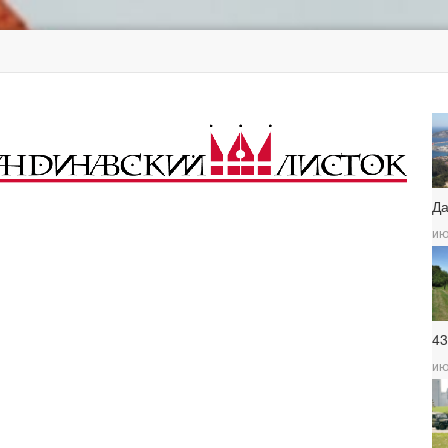
Д
ию
4
ию