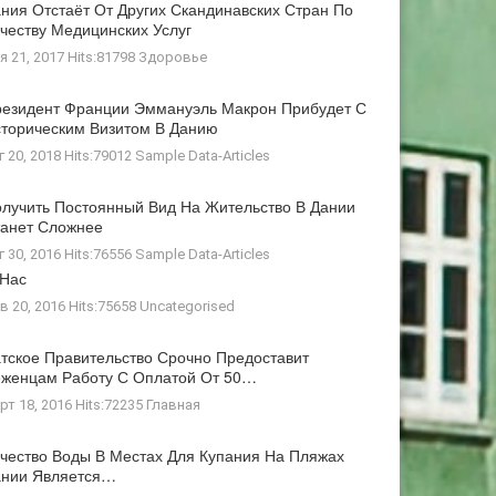
ния Отстаёт От Других Скандинавских Стран По
честву Медицинских Услуг
я 21, 2017 Hits:81798
Здоровье
езидент Франции Эммануэль Макрон Прибудет С
торическим Визитом В Данию
г 20, 2018 Hits:79012
Sample Data-Articles
лучить Постоянный Вид На Жительство В Дании
анет Сложнее
г 30, 2016 Hits:76556
Sample Data-Articles
 Нас
в 20, 2016 Hits:75658
Uncategorised
тское Правительство Срочно Предоставит
женцам Работу С Оплатой От 50…
рт 18, 2016 Hits:72235
Главная
чество Воды В Местах Для Купания На Пляжах
ании Является…