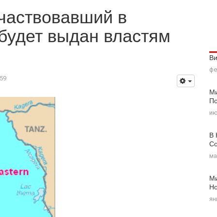
частвовавший в
 будет выдан властям
В
фе
59
Ми
По
ию
В 
Со
ма
Ми
Н
ян