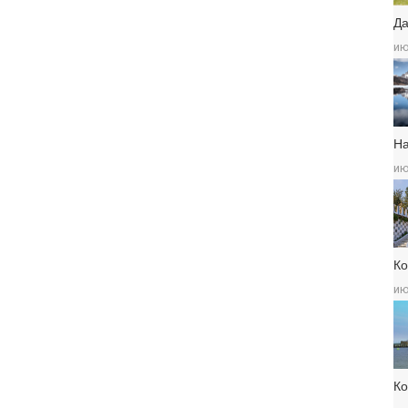
Да
ию
Н
ию
Ко
ию
К