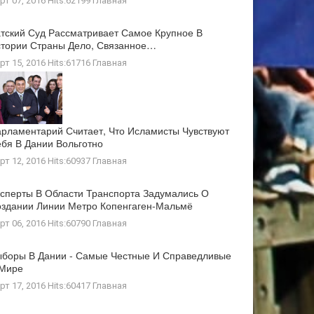
рт 07, 2016 Hits:62199
Главная
тский Суд Рассматривает Самое Крупное В
тории Страны Дело, Связанное…
рт 15, 2016 Hits:61716
Главная
рламентарий Считает, Что Исламисты Чувствуют
бя В Дании Вольготно
рт 12, 2016 Hits:60937
Главная
сперты В Области Транспорта Задумались О
здании Линии Метро Копенгаген-Мальмё
рт 06, 2016 Hits:60790
Главная
боры В Дании - Самые Честные И Справедливые
 Мире
рт 17, 2016 Hits:60417
Главная