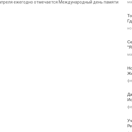
ма
апреля ежегодно отмечается Международный день памяти
То
Г
но
Се
"я
ма
Но
Ж
фе
Да
Ис
фе
Уч
Ре