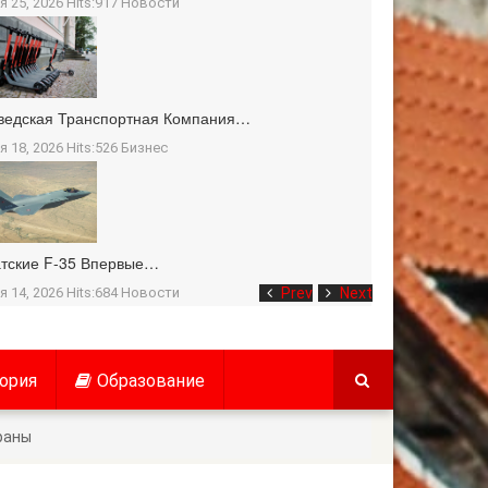
я 25, 2026 Hits:917
Новости
ведская Транспортная Компания…
я 18, 2026 Hits:526
Бизнес
тские F-35 Впервые…
я 14, 2026 Hits:684
Новости
Prev
Next
ория
Образование
раны