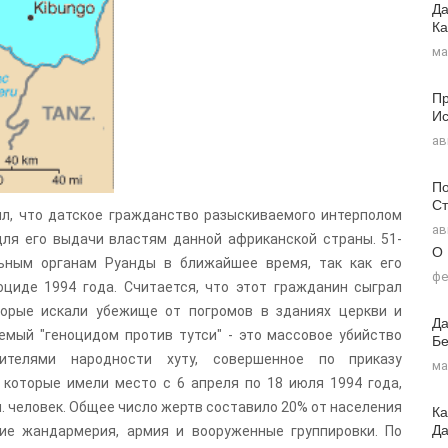
Да
Ка
ма
Пр
Ис
ав
По
Ст
л, что датское гражданство разыскиваемого интерполом
ав
ля его выдачи властям данной африканской страны. 51-
О
ьным органам Руанды в ближайшее время, так как его
фе
циде 1994 года. Считается, что этот гражданин сыграл
торые искали убежище от погромов в зданиях церкви и
Да
емый "геноцидом против тутси" - это массовое убийство
Бе
вителями народности хуту, совершенное по приказу
ма
 которые имели место с 6 апреля по 18 июля 1994 года,
н. человек. Общее число жертв составило 20% от населения
Ка
Д
ие жандармерия, армия и вооруженные группировки. По