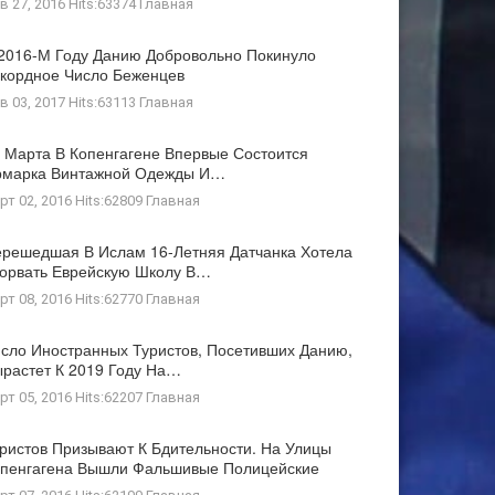
в 27, 2016 Hits:63374
Главная
2016-М Году Данию Добровольно Покинуло
кордное Число Беженцев
в 03, 2017 Hits:63113
Главная
 Марта В Копенгагене Впервые Состоится
рмарка Винтажной Одежды И…
рт 02, 2016 Hits:62809
Главная
решедшая В Ислам 16-Летняя Датчанка Хотела
орвать Еврейскую Школу В…
рт 08, 2016 Hits:62770
Главная
сло Иностранных Туристов, Посетивших Данию,
растет К 2019 Году На…
рт 05, 2016 Hits:62207
Главная
ристов Призывают К Бдительности. На Улицы
пенгагена Вышли Фальшивые Полицейские