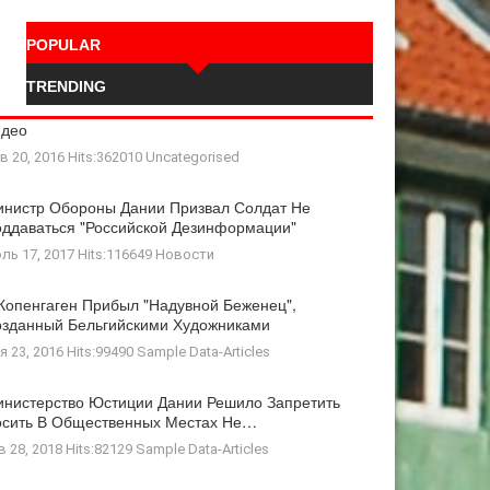
POPULAR
TRENDING
идео
в 20, 2016 Hits:362010
Uncategorised
нистр Обороны Дании Призвал Солдат Не
ддаваться "российской Дезинформации"
ль 17, 2017 Hits:116649
Новости
Копенгаген Прибыл "Надувной Беженец",
зданный Бельгийскими Художниками
я 23, 2016 Hits:99490
Sample Data-Articles
нистерство Юстиции Дании Решило Запретить
осить В Общественных Местах Не…
в 28, 2018 Hits:82129
Sample Data-Articles