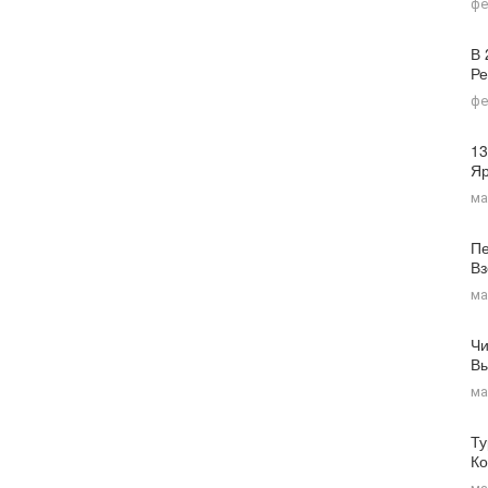
фе
В 
Ре
фе
13
Я
ма
Пе
Вз
ма
Чи
Вы
ма
Ту
Ко