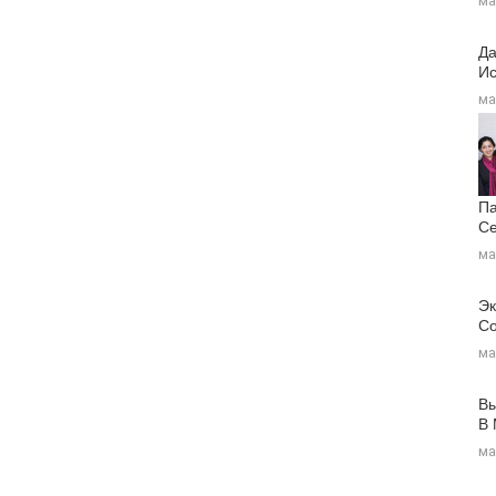
ма
Да
Ис
ма
Па
Се
ма
Эк
Со
ма
Вы
В
ма