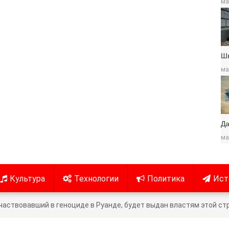
ма
Ш
ма
Да
ма
Культура
Технологии
Политика
Ист
частвовавший в геноциде в Руанде, будет выдан властям этой ст