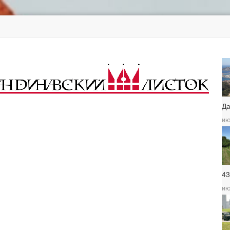
Д
ию
4
ию