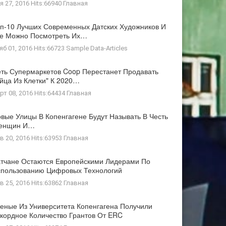
я 27, 2016 Hits:66940
Главная
п-10 Лучших Современных Датских Художников И
де Можно Посмотреть Их…
яб 01, 2016 Hits:66723
Sample Data-Articles
ть Супермаркетов Coop Перестанет Продавать
йца Из Клетки" К 2020…
рт 08, 2016 Hits:64434
Главная
вые Улицы В Копенгагене Будут Называть В Честь
енщин И…
в 20, 2016 Hits:63953
Главная
тчане Остаются Европейскими Лидерами По
пользованию Цифровых Технологий
в 25, 2016 Hits:63862
Главная
еные Из Университета Копенгагена Получили
кордное Количество Грантов От ERC