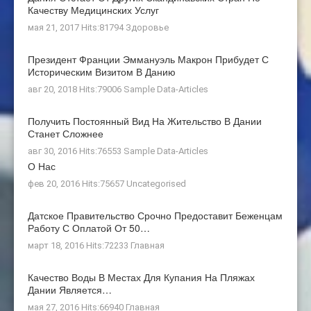
Качеству Медицинских Услуг
мая 21, 2017 Hits:81794
Здоровье
Президент Франции Эммануэль Макрон Прибудет С
Историческим Визитом В Данию
авг 20, 2018 Hits:79006
Sample Data-Articles
Получить Постоянный Вид На Жительство В Дании
Станет Сложнее
авг 30, 2016 Hits:76553
Sample Data-Articles
О Нас
фев 20, 2016 Hits:75657
Uncategorised
Датское Правительство Срочно Предоставит Беженцам
Работу С Оплатой От 50…
март 18, 2016 Hits:72233
Главная
Качество Воды В Местах Для Купания На Пляжах
Дании Является…
мая 27, 2016 Hits:66940
Главная