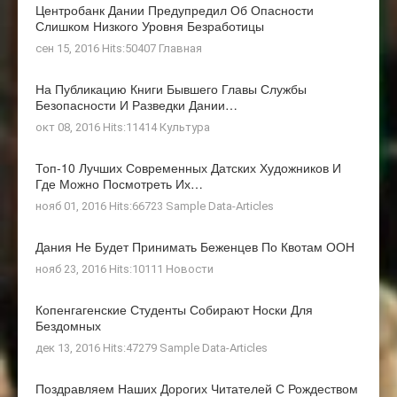
Центробанк Дании Предупредил Об Опасности
Слишком Низкого Уровня Безработицы
сен 15, 2016 Hits:50407
Главная
На Публикацию Книги Бывшего Главы Службы
Безопасности И Разведки Дании…
окт 08, 2016 Hits:11414
Культура
Топ-10 Лучших Современных Датских Художников И
Где Можно Посмотреть Их…
нояб 01, 2016 Hits:66723
Sample Data-Articles
Дания Не Будет Принимать Беженцев По Квотам ООН
нояб 23, 2016 Hits:10111
Новости
Копенгагенские Студенты Собирают Носки Для
Бездомных
дек 13, 2016 Hits:47279
Sample Data-Articles
Поздравляем Наших Дорогих Читателей С Рождеством