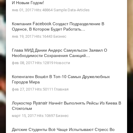
И Новым Годом!
янв 01, 2017 Hits:48864
Sample Data-Articles
Компания Facebook Создаст Подразделение В
Оденсе, В Котором Будет Работать…
янв 19, 2017 Hits:16443
Бизнес
Глава МИД Дании Андерс Самуельсон Заявил О
Необходимости Сохранения Санкций…
фев 08, 2017 Hits:12819
Новости
Копенгаген Вошёл В Топ-10 Самых Дружелюбных
Городов Мира
фев 27, 2017 Hits:50111
Главная
Лоукостер Ryanair Начнёт Выполнять Рейсы Из Киева В
Стокгольм
март 15, 2017 Hits:10697
Бизнес
Датские Студенты Всё Чаще Испытывают Стресс Во