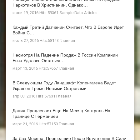
Наркотиков В Христиании, Однако…
июнь 19, 2016 Hits:59361
Sample Data-Articles
Каждый Третий Датчанин Считает, Что В Европе Идет
Война С…
июль 27, 2016 Hits:58143
Главная
Несмотря На Падение Продаж В России Компании
Ecco Удалось Остаться…
март 13, 2016 Hits:57667
Главная
В Следующем Году Ландшафт Копенгагена Будет
Украшен Тремя Новыми Островами
апр 03, 2016 Hits:57631
Главная
Дания Продлевает Еще На Месяц Контроль На
Границе С Германией
март 21, 2016 Hits:57159
Главная
За Два Месяца, Прошедшие После Вступления В Силу