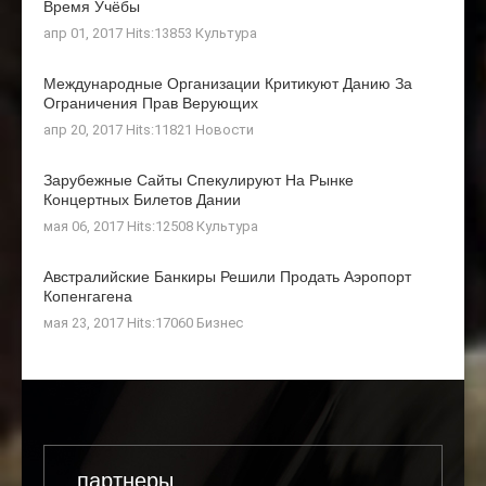
Время Учёбы
апр 01, 2017 Hits:13853
Культура
Международные Организации Критикуют Данию За
Ограничения Прав Верующих
апр 20, 2017 Hits:11821
Новости
Зарубежные Сайты Спекулируют На Рынке
Концертных Билетов Дании
мая 06, 2017 Hits:12508
Культура
Австралийские Банкиры Решили Продать Аэропорт
Копенгагена
мая 23, 2017 Hits:17060
Бизнес
партнеры