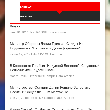
POPULAR
TRENDING
Видео
фев 20, 2016 Hits:362008
Uncategorised
Министр Обороны Дании Призвал Солдат Не
Поддаваться "российской Дезинформации"
июль 17, 2017 Hits:116649
Новости
В Копенгаген Прибыл "Надувной Беженец", Созданный
Бельгийскими Художниками
мая 23, 2016 Hits:99489
Sample Data-Articles
Министерство Юстиции Дании Решило Запретить
Носить В Общественных Местах Не…
янв 28, 2018 Hits:82125
Sample Data-Articles
Дания Отстаёт От Других Скандинавских Стран По