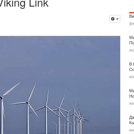
iking Link
В
фе
Ми
По
ию
В 
Со
ма
Ми
Н
ян
Да
Ка
ма