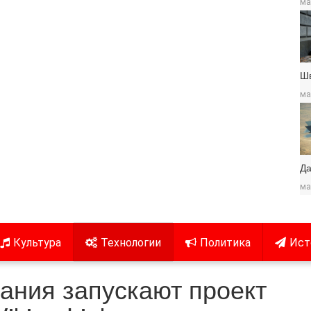
ма
Ш
ма
Да
ма
Культура
Технологии
Политика
Ист
ания запускают проект