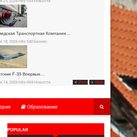
я 25, 2026 Hits:934
Новости
ведская Транспортная Компания…
я 18, 2026 Hits:540
Бизнес
тские F-35 Впервые…
я 14, 2026 Hits:694
Новости
Prev
Next
ория
Образование
POPULAR