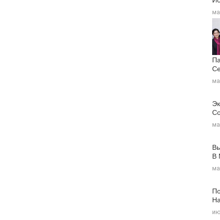
ма
Па
Се
ма
Эк
Со
ма
Вы
В
ма
По
На
ию