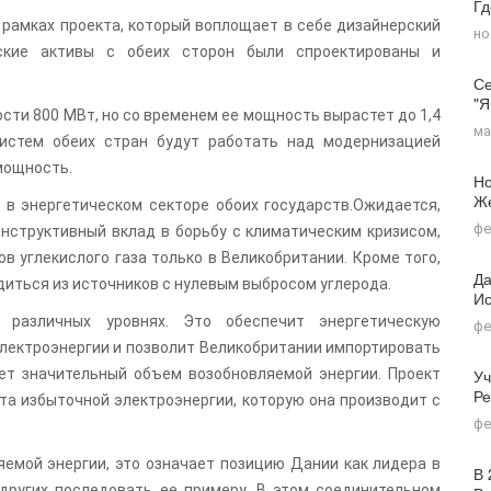
Г
 в рамках проекта, который воплощает в себе дизайнерский
но
еские активы с обеих сторон были спроектированы и
Се
"я
сти 800 МВт, но со временем ее мощность вырастет до 1,4
ма
истем обеих стран будут работать над модернизацией
мощность.
Но
Ж
в энергетическом секторе обоих государств.Ожидается,
фе
онструктивный вклад в борьбу с климатическим кризисом,
в углекислого газа только в Великобритании. Кроме того,
Да
диться из источников с нулевым выбросом углерода.
Ис
 различных уровнях. Это обеспечит энергетическую
фе
электроэнергии и позволит Великобритании импортировать
ет значительный объем возобновляемой энергии. Проект
Уч
Ре
та избыточной электроэнергии, которую она производит с
фе
емой энергии, это означает позицию Дании как лидера в
В 
других последовать ее примеру. В этом соединительном