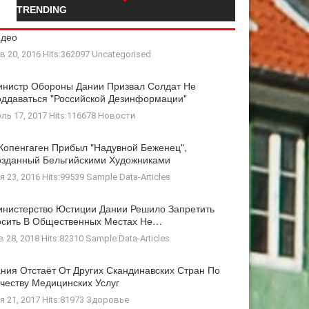
TRENDING
идео
в 20, 2016 Hits:362097
Uncategorised
нистр Обороны Дании Призвал Солдат Не
ддаваться "российской Дезинформации"
ль 17, 2017 Hits:116678
Новости
Копенгаген Прибыл "Надувной Беженец",
зданный Бельгийскими Художниками
я 23, 2016 Hits:99539
Sample Data-Articles
нистерство Юстиции Дании Решило Запретить
осить В Общественных Местах Не…
в 28, 2018 Hits:82310
Sample Data-Articles
ния Отстаёт От Других Скандинавских Стран По
честву Медицинских Услуг
я 21, 2017 Hits:81973
Здоровье