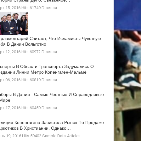
рт 15, 2016 Hits:61749
Главная
рламентарий Считает, Что Исламисты Чувствуют
бя В Дании Вольготно
рт 12, 2016 Hits:60972
Главная
сперты В Области Транспорта Задумались О
здании Линии Метро Копенгаген-Мальмё
рт 06, 2016 Hits:60819
Главная
боры В Дании - Самые Честные И Справедливые
 Мире
рт 17, 2016 Hits:60459
Главная
лиция Копенгагена Зачистила Рынок По Продаже
ркотиков В Христиании, Однако…
нь 19, 2016 Hits:59402
Sample Data-Articles