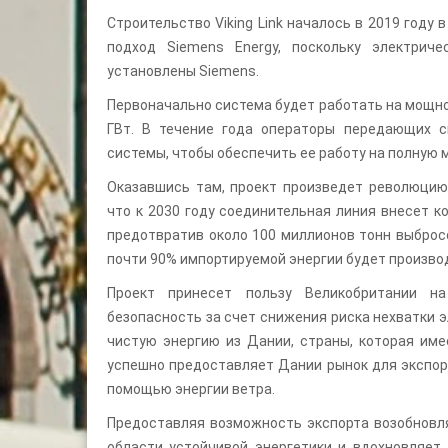
Строительство Viking Link началось в 2019 году
подход Siemens Energy, поскольку электрич
установлены Siemens.
Первоначально система будет работать на мощно
ГВт. В течение года операторы передающих с
системы, чтобы обеспечить ее работу на полную 
Оказавшись там, проект произведет революцию 
что к 2030 году соединительная линия внесет к
предотвратив около 100 миллионов тонн выбросо
почти 90% импортируемой энергии будет произво
Проект принесет пользу Великобритании на
безопасность за счет снижения риска нехватки 
чистую энергию из Дании, страны, которая име
успешно предоставляет Дании рынок для экспор
помощью энергии ветра.
Предоставляя возможность экспорта возобновля
области устойчивой энергетики и вдохновляет 