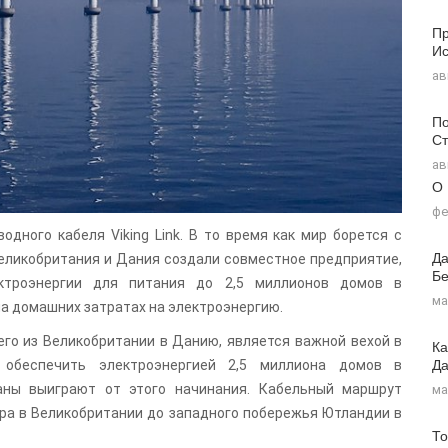
Пр
Ис
ав
По
Ст
ав
О
фе
дного кабеля Viking Link. В то время как мир борется с
Да
еликобритания и Дания создали совместное предприятие,
Бе
ектроэнергии для питания до 2,5 миллионов домов в
ма
а домашних затратах на электроэнергию.
щего из Великобритании в Данию, является важной вехой в
Ка
Д
 обеспечить электроэнергией 2,5 миллиона домов в
аны выиграют от этого начинания. Кабельный маршрут
ма
ра в Великобритании до западного побережья Ютландии в
То