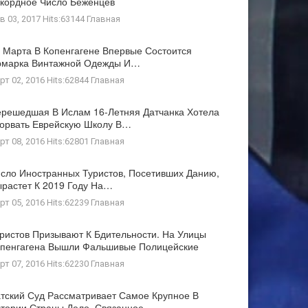
кордное Число Беженцев
в 03, 2017 Hits:63144
Главная
 Марта В Копенгагене Впервые Состоится
рмарка Винтажной Одежды И…
рт 02, 2016 Hits:62844
Главная
решедшая В Ислам 16-Летняя Датчанка Хотела
орвать Еврейскую Школу В…
рт 08, 2016 Hits:62801
Главная
сло Иностранных Туристов, Посетивших Данию,
растет К 2019 Году На…
рт 05, 2016 Hits:62239
Главная
ристов Призывают К Бдительности. На Улицы
пенгагена Вышли Фальшивые Полицейские
рт 07, 2016 Hits:62230
Главная
тский Суд Рассматривает Самое Крупное В
тории Страны Дело, Связанное…