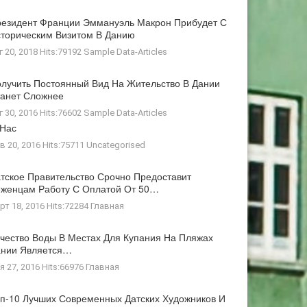
езидент Франции Эммануэль Макрон Прибудет С
торическим Визитом В Данию
г 20, 2018 Hits:79192
Sample Data-Articles
лучить Постоянный Вид На Жительство В Дании
анет Сложнее
г 30, 2016 Hits:76602
Sample Data-Articles
 Нас
в 20, 2016 Hits:75711
Uncategorised
тское Правительство Срочно Предоставит
женцам Работу С Оплатой От 50…
рт 18, 2016 Hits:72284
Главная
чество Воды В Местах Для Купания На Пляжах
ании Является…
я 27, 2016 Hits:66976
Главная
п-10 Лучших Современных Датских Художников И