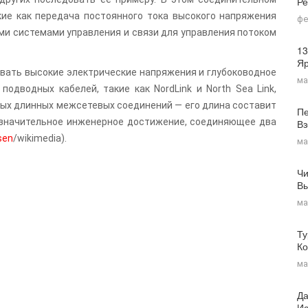
Ре
кие как передача постоянного тока высокого напряжения
фе
ми системами управления и связи для управления потоком
13
Я
вать высокие электрические напряжения и глубоководное
ма
одводных кабелей, такие как NordLink и North Sea Link,
амых длинных межсетевых соединений — его длина составит
Пе
 значительное инженерное достижение, соединяющее два
Вз
sen
/wikimedia).
ма
Чи
Вы
ма
Ту
Ко
ма
Да
Ис