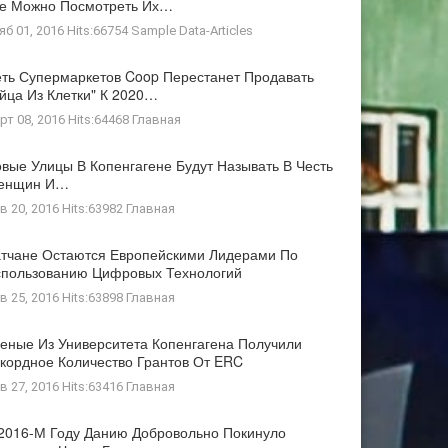
де Можно Посмотреть Их…
яб 01, 2016 Hits:66754
Sample Data-Articles
ть Супермаркетов Coop Перестанет Продавать
йца Из Клетки" К 2020…
рт 08, 2016 Hits:64468
Главная
вые Улицы В Копенгагене Будут Называть В Честь
енщин И…
в 20, 2016 Hits:63982
Главная
тчане Остаются Европейскими Лидерами По
пользованию Цифровых Технологий
в 25, 2016 Hits:63898
Главная
еные Из Университета Копенгагена Получили
кордное Количество Грантов От ERC
в 27, 2016 Hits:63416
Главная
2016-М Году Данию Добровольно Покинуло