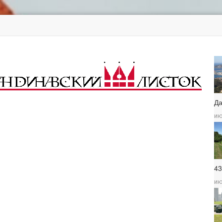
Д
ию
4
ию