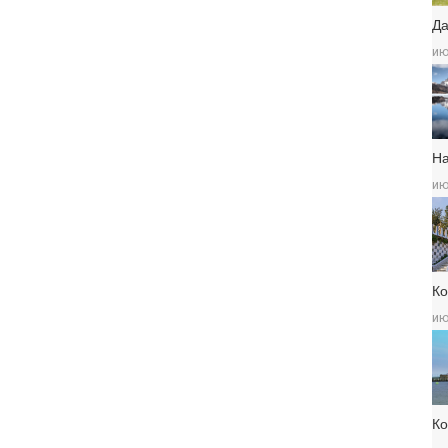
Да
ию
Н
ию
Ко
ию
К