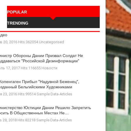
POPULAR
TRENDING
идео
в 20, 2016 Hits:362054
Uncategorised
нистр Обороны Дании Призвал Солдат Не
ддаваться "российской Дезинформации"
ль 17, 2017 Hits:116655
Новости
Копенгаген Прибыл "Надувной Беженец",
зданный Бельгийскими Художниками
я 23, 2016 Hits:99514
Sample Data-Articles
нистерство Юстиции Дании Решило Запретить
осить В Общественных Местах Не…
в 28, 2018 Hits:82218
Sample Data-Articles