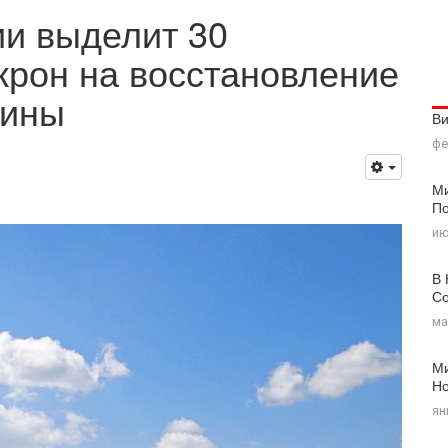
ии выделит 30
крон на восстановление
аины
В
фе
Ми
По
ию
В 
Со
ма
Ми
Н
ян