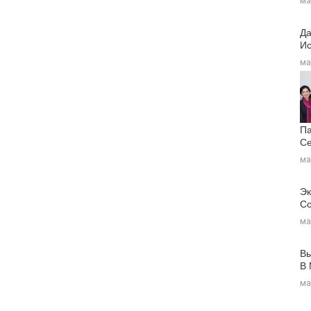
ма
Да
Ис
ма
Па
Се
ма
Эк
Со
ма
Вы
В
ма