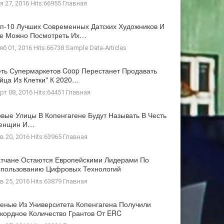
я 27, 2016 Hits:66955
Главная
п-10 Лучших Современных Датских Художников И
де Можно Посмотреть Их…
яб 01, 2016 Hits:66738
Sample Data-Articles
ть Супермаркетов Coop Перестанет Продавать
йца Из Клетки" К 2020…
рт 08, 2016 Hits:64451
Главная
вые Улицы В Копенгагене Будут Называть В Честь
енщин И…
в 20, 2016 Hits:63965
Главная
тчане Остаются Европейскими Лидерами По
пользованию Цифровых Технологий
в 25, 2016 Hits:63879
Главная
еные Из Университета Копенгагена Получили
кордное Количество Грантов От ERC