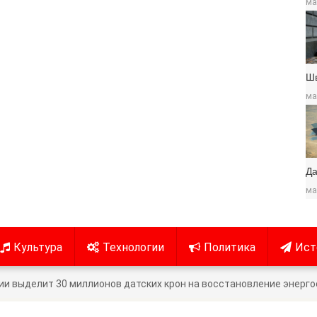
ма
Ш
ма
Да
ма
Культура
Технологии
Политика
Ист
и выделит 30 миллионов датских крон на восстановление энерг