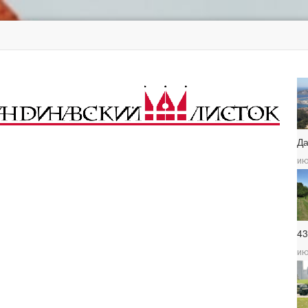
Д
ию
4
ию