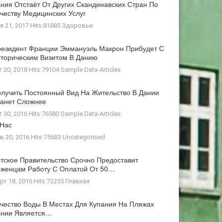
ния Отстаёт От Других Скандинавских Стран По
честву Медицинских Услуг
я 21, 2017 Hits:81885
Здоровье
езидент Франции Эммануэль Макрон Прибудет С
торическим Визитом В Данию
г 20, 2018 Hits:79104
Sample Data-Articles
лучить Постоянный Вид На Жительство В Дании
анет Сложнее
г 30, 2016 Hits:76580
Sample Data-Articles
 Нас
в 20, 2016 Hits:75683
Uncategorised
тское Правительство Срочно Предоставит
женцам Работу С Оплатой От 50…
рт 18, 2016 Hits:72255
Главная
чество Воды В Местах Для Купания На Пляжах
ании Является…