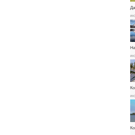
Да
ию
Н
ию
Ко
ию
К