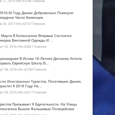
в 27, 2016 Hits:63396
Главная
2016-М Году Данию Добровольно Покинуло
кордное Число Беженцев
в 03, 2017 Hits:63127
Главная
 Марта В Копенгагене Впервые Состоится
рмарка Винтажной Одежды И…
рт 02, 2016 Hits:62821
Главная
решедшая В Ислам 16-Летняя Датчанка Хотела
орвать Еврейскую Школу В…
рт 08, 2016 Hits:62783
Главная
сло Иностранных Туристов, Посетивших Данию,
растет К 2019 Году На…
рт 05, 2016 Hits:62217
Главная
ристов Призывают К Бдительности. На Улицы
пенгагена Вышли Фальшивые Полицейские