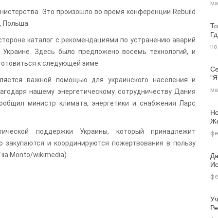
ма
нистерства. Это произошло во время конференции Rebuild
, Польша.
То
Г
 стороне каталог с рекомендациями по устранению аварий
но
 Украине. Здесь было предложено восемь технологий, и
готовиться к следующей зиме.
Се
"я
вляется важной помощью для украинского населения и
ма
лагодаря нашему энергетическому сотрудничеству Дания
ообщил министр климата, энергетики и снабжения Ларс
Но
Ж
ической поддержки Украины, который принадлежит
фе
о закупаются и координируются пожертвования в пользу
Да
ia Monto/wikimedia).
Ис
фе
Уч
Ре