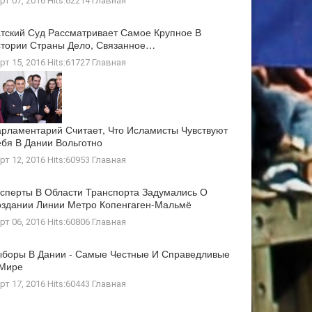
рт 07, 2016 Hits:62214
Главная
тский Суд Рассматривает Самое Крупное В
тории Страны Дело, Связанное…
рт 15, 2016 Hits:61727
Главная
рламентарий Считает, Что Исламисты Чувствуют
бя В Дании Вольготно
рт 12, 2016 Hits:60953
Главная
сперты В Области Транспорта Задумались О
здании Линии Метро Копенгаген-Мальмё
рт 06, 2016 Hits:60806
Главная
боры В Дании - Самые Честные И Справедливые
 Мире
рт 17, 2016 Hits:60443
Главная