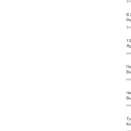
фе
В 
Ре
фе
13
Я
ма
Пе
Вз
ма
Чи
Вы
ма
Ту
Ко