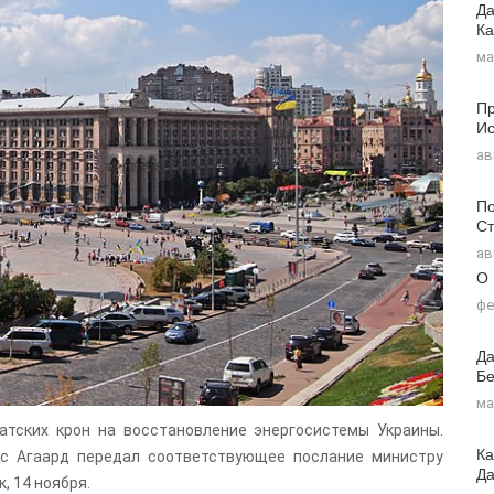
Да
Ка
ма
Пр
Ис
ав
По
Ст
ав
О
фе
Да
Бе
ма
тских крон на восстановление энергосистемы Украины.
Ка
рс Агаард передал соответствующее послание министру
Д
, 14 ноября.