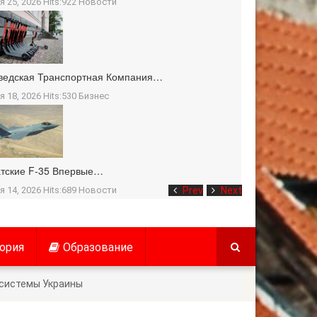
я 25, 2026 Hits:922
Новости
ведская Транспортная Компания…
я 18, 2026 Hits:530
Бизнес
тские F-35 Впервые…
я 14, 2026 Hits:689
Новости
Prev
Next
ория
Образование
осистемы Украины