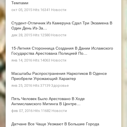
Темпами
окт 05, 2015 Hits:16341
Новости
Студент-Отличник Из Камеруна Сдал Три Экзамена В
Один День Из-За…
дек 28, 2015 Hits:12580
Новости
15-Летняя Сторонница Создания В Дании Исламского
Государства Арестована Полицией По…
янв 14, 2016 Hits:14063
Новости
Масштабы Распространения Наркотиков В Оденсе
Приобрели Угрожающий Характер
янв 25, 2016 Hits:37139
Здоровье
Пять Человек Было Арестовано В Ходе
Антиисламского Митинга В Центре…
фев 07, 2016 Hits:11682
Новости
Датчане Все Чаще Уезжают В Большие Города