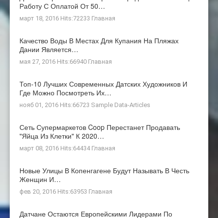
Работу С Оплатой От 50…
март 18, 2016 Hits:72233
Главная
Качество Воды В Местах Для Купания На Пляжах
Дании Является…
мая 27, 2016 Hits:66940
Главная
Топ-10 Лучших Современных Датских Художников И
Где Можно Посмотреть Их…
нояб 01, 2016 Hits:66723
Sample Data-Articles
Сеть Супермаркетов Coop Перестанет Продавать
"яйца Из Клетки" К 2020…
март 08, 2016 Hits:64434
Главная
Новые Улицы В Копенгагене Будут Называть В Честь
Женщин И…
фев 20, 2016 Hits:63953
Главная
Датчане Остаются Европейскими Лидерами По