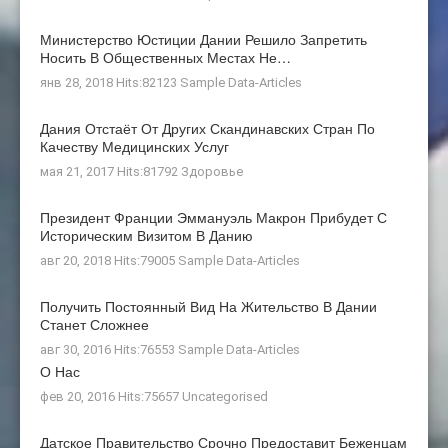
Министерство Юстиции Дании Решило Запретить
Носить В Общественных Местах Не…
янв 28, 2018 Hits:82123
Sample Data-Articles
Дания Отстаёт От Других Скандинавских Стран По
Качеству Медицинских Услуг
мая 21, 2017 Hits:81792
Здоровье
Президент Франции Эммануэль Макрон Прибудет С
Историческим Визитом В Данию
авг 20, 2018 Hits:79005
Sample Data-Articles
Получить Постоянный Вид На Жительство В Дании
Станет Сложнее
авг 30, 2016 Hits:76553
Sample Data-Articles
О Нас
фев 20, 2016 Hits:75657
Uncategorised
Датское Правительство Срочно Предоставит Беженцам