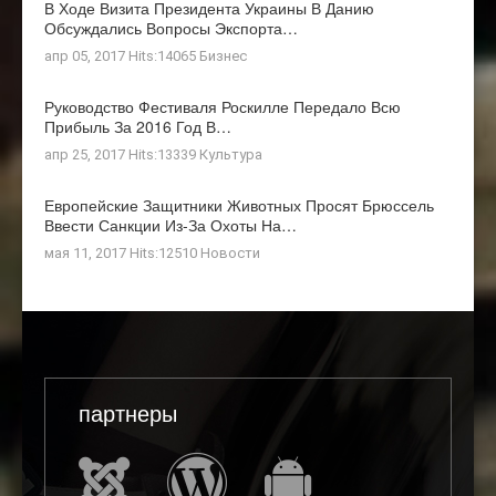
В Ходе Визита Президента Украины В Данию
Обсуждались Вопросы Экспорта…
апр 05, 2017 Hits:14065
Бизнес
Руководство Фестиваля Роскилле Передало Всю
Прибыль За 2016 Год В…
апр 25, 2017 Hits:13339
Культура
Европейские Защитники Животных Просят Брюссель
Ввести Санкции Из-За Охоты На…
мая 11, 2017 Hits:12510
Новости
партнеры