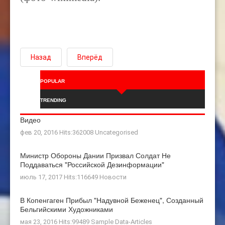
Назад
Вперёд
POPULAR
TRENDING
Видео
фев 20, 2016 Hits:362008
Uncategorised
Министр Обороны Дании Призвал Солдат Не
Поддаваться "российской Дезинформации"
июль 17, 2017 Hits:116649
Новости
В Копенгаген Прибыл "Надувной Беженец", Созданный
Бельгийскими Художниками
мая 23, 2016 Hits:99489
Sample Data-Articles