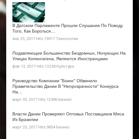
В Датском Парламенте Прошли Слушания По Поводу
Того, Как Бороться…
янв 25, 2017 Hits:19917
Технологии
Подавляющее Большинство Бездомных, Ночующих На
Улицах Копенгагена, Являются Иностранцами
фев 13, 2017 Hits:13238
Культура
Руководство Компании "Боинг" Обвинило
Правительство Дании В "непрозрачности" Конкурса
На…
март 03, 2017 Hits:12496
Бизнес
Власти Дании Проверяют Оптовых Поставщиков Мяса
Из Бразилии
март 20, 2017 Hits:9854
Бизнес