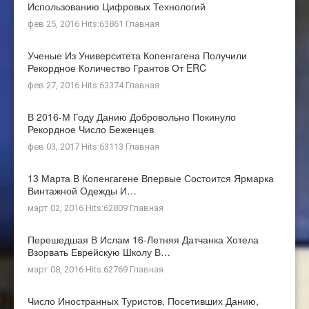
Использованию Цифровых Технологий
фев 25, 2016 Hits:63861
Главная
Ученые Из Университета Копенгагена Получили
Рекордное Количество Грантов От ERC
фев 27, 2016 Hits:63374
Главная
В 2016-М Году Данию Добровольно Покинуло
Рекордное Число Беженцев
фев 03, 2017 Hits:63113
Главная
13 Марта В Копенгагене Впервые Состоится Ярмарка
Винтажной Одежды И…
март 02, 2016 Hits:62809
Главная
Перешедшая В Ислам 16-Летняя Датчанка Хотела
Взорвать Еврейскую Школу В…
март 08, 2016 Hits:62769
Главная
Число Иностранных Туристов, Посетивших Данию,