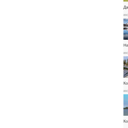
Да
ию
Н
ию
Ко
ию
К