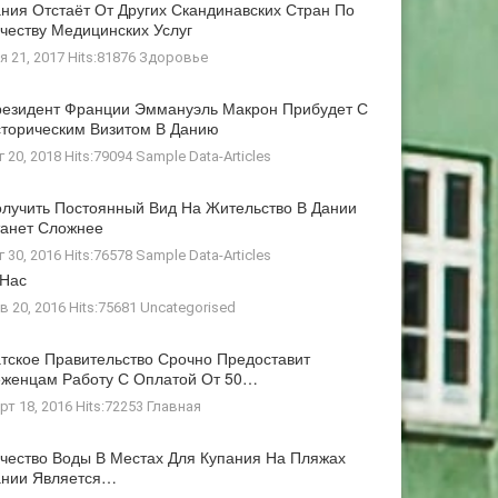
ния Отстаёт От Других Скандинавских Стран По
честву Медицинских Услуг
я 21, 2017 Hits:81876
Здоровье
езидент Франции Эммануэль Макрон Прибудет С
торическим Визитом В Данию
г 20, 2018 Hits:79094
Sample Data-Articles
лучить Постоянный Вид На Жительство В Дании
анет Сложнее
г 30, 2016 Hits:76578
Sample Data-Articles
 Нас
в 20, 2016 Hits:75681
Uncategorised
тское Правительство Срочно Предоставит
женцам Работу С Оплатой От 50…
рт 18, 2016 Hits:72253
Главная
чество Воды В Местах Для Купания На Пляжах
ании Является…