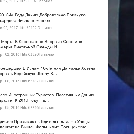
в 27, 2016 Hits:63392
Главная
2016-М Году Данию Добровольно Покинуло
кордное Число Беженцев
в 03, 2017 Hits:63123
Главная
 Марта В Копенгагене Впервые Состоится
рмарка Винтажной Одежды И…
рт 02, 2016 Hits:62820
Главная
решедшая В Ислам 16-Летняя Датчанка Хотела
орвать Еврейскую Школу В…
рт 08, 2016 Hits:62782
Главная
сло Иностранных Туристов, Посетивших Данию,
растет К 2019 Году На…
рт 05, 2016 Hits:62216
Главная
ристов Призывают К Бдительности. На Улицы
пенгагена Вышли Фальшивые Полицейские