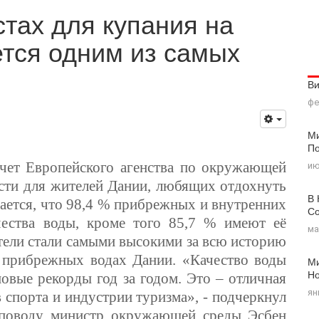
стах для купания на
тся одним из самых
В
фе
Ми
По
чет Европейского агенства по окружающей
ию
сти для жителей Дании, любящих отдохнуть
В 
ается, что 98,4
%
прибрежных и внутренних
Со
чества воды, кроме того 85,7
%
имеют её
ма
атели стали самыми высокими за всю историю
и прибрежных водах Дании. «Качество воды
Ми
Н
новые рекорды год за годом. Это – отличная
ян
 спорта и индустрии туризма», - подчеркнул
 поводу министр окружающей среды Эсбен