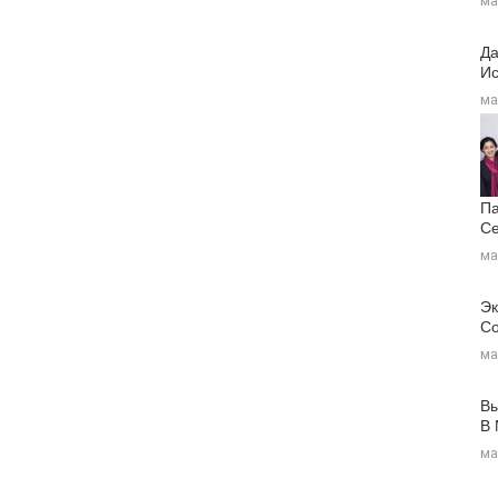
ма
Да
Ис
ма
Па
Се
ма
Эк
Со
ма
Вы
В
ма