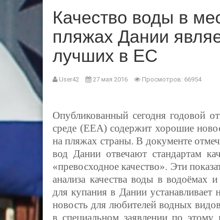
Качество воды в ме
пляжах Дании являе
лучших в ЕС
User42
27 мая 2016
Просмотров: 66954
Опубликованный сегодня годовой от
среде (
EEA)
содержит хорошие ново
на пляжах страны. В документе отмеч
вод Дании отвечают стандартам ка
«превосходное качество». Эти показ
анализа качества воды в водоёмах 
для купания в Дании устанавливает 
новость для любителей водных видов
в специальном заявлении по этому