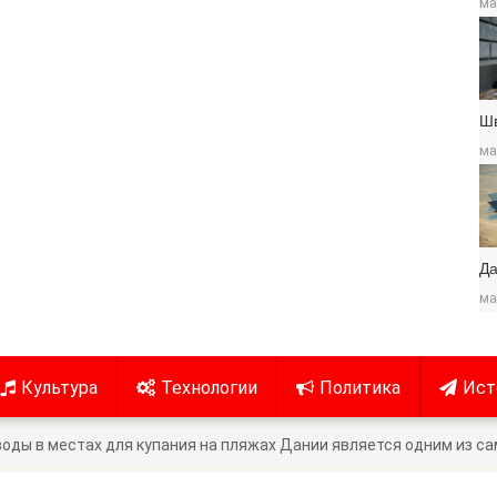
ма
Ш
ма
Да
ма
Культура
Технологии
Политика
Ист
оды в местах для купания на пляжах Дании является одним из са