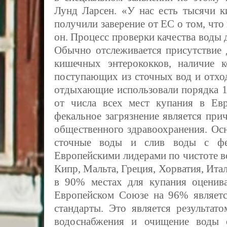
Лунд Ларсен. «У нас есть тысячи к
получили заверение от ЕС о том, что
он. Процесс проверки качества воды
Обычно отслеживается присутствие 
кишечных энтерококков, наличие к
поступающих из сточных вод и отхо
отдыхающие использовали порядка 10
от числа всех мест купания в Ев
фекальное загрязнение является при
общественного здравоохранения. Ос
сточные воды и слив воды с фе
Европейскими лидерами по чистоте в
Кипр, Мальта, Греция, Хорватия, Итал
в 90
%
местах для купания оценив
Европейском Союзе на 96
%
являет
стандарты. Это является результат
водоснабжения и очищение воды 