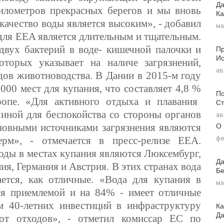
Да
илометров прекрасных берегов и мы вновь
Ка
 качество воды является высоким», - добавил
ма
 для
EEA является длительным и тщательным.
Пр
двух бактерий в воде- кишечной палочки и
Ис
оторых указывает на наличе загрязнений,
ав
дов животноводства. В Дании в 2015-м году
00 мест для купания, что составляет 4,8 %
По
ропе. «Для активного отдыха и плавания
Ст
чиной для беспокойства со стороны органов
ав
О
новными источниками загрязнения являются
фе
рм», - отмечается в пресс-релизе
EEA.
оды в местах купания являются
Люксембург,
Да
ия, Германия и Австрия. В этих странах вода
Бе
ается, как отличные. «Вода для купания в
ма
ся приемлемой и на 84
%
- имеет отличные
ом 40-летних инвестиций в инфраструктуру
Ка
Д
от отходов», - отметил комиссар ЕС по