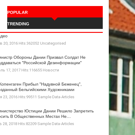
POPULAR
TRENDING
идео
в 20, 2016 Hits:362052
Uncategorised
нистр Обороны Дании Призвал Солдат Не
ддаваться "российской Дезинформации"
ль 17, 2017 Hits:116655
Новости
Копенгаген Прибыл "Надувной Беженец",
зданный Бельгийскими Художниками
я 23, 2016 Hits:99511
Sample Data-Articles
нистерство Юстиции Дании Решило Запретить
осить В Общественных Местах Не…
в 28, 2018 Hits:82209
Sample Data-Articles