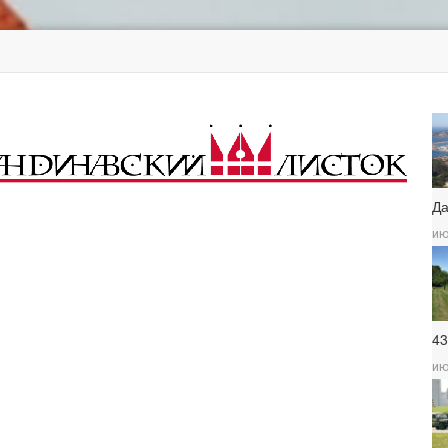
Д
ию
4
ию