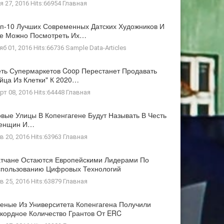
я 27, 2016 Hits:66954
Главная
п-10 Лучших Современных Датских Художников И
де Можно Посмотреть Их…
яб 01, 2016 Hits:66736
Sample Data-Articles
ть Супермаркетов Coop Перестанет Продавать
йца Из Клетки" К 2020…
рт 08, 2016 Hits:64448
Главная
вые Улицы В Копенгагене Будут Называть В Честь
енщин И…
в 20, 2016 Hits:63963
Главная
тчане Остаются Европейскими Лидерами По
пользованию Цифровых Технологий
в 25, 2016 Hits:63879
Главная
еные Из Университета Копенгагена Получили
кордное Количество Грантов От ERC