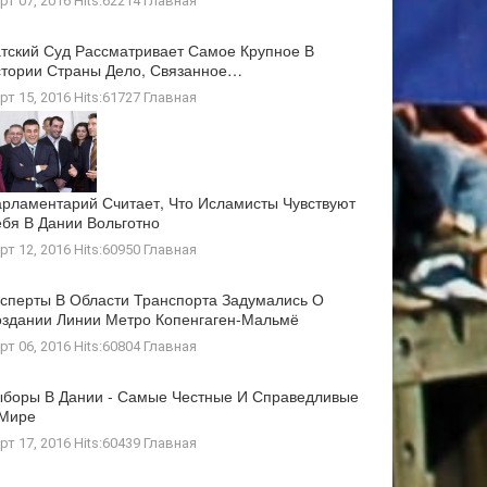
рт 07, 2016 Hits:62214
Главная
тский Суд Рассматривает Самое Крупное В
тории Страны Дело, Связанное…
рт 15, 2016 Hits:61727
Главная
рламентарий Считает, Что Исламисты Чувствуют
бя В Дании Вольготно
рт 12, 2016 Hits:60950
Главная
сперты В Области Транспорта Задумались О
здании Линии Метро Копенгаген-Мальмё
рт 06, 2016 Hits:60804
Главная
боры В Дании - Самые Честные И Справедливые
 Мире
рт 17, 2016 Hits:60439
Главная