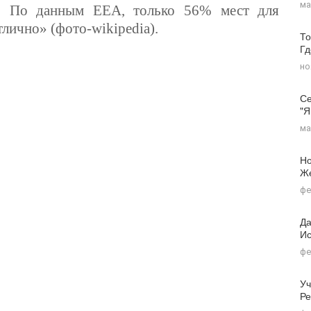
ма
я. По данным
EEA,
только 56
%
мест для
тлично» (фото-wikipedia).
То
Г
но
Се
"я
ма
Но
Ж
фе
Да
Ис
фе
Уч
Ре