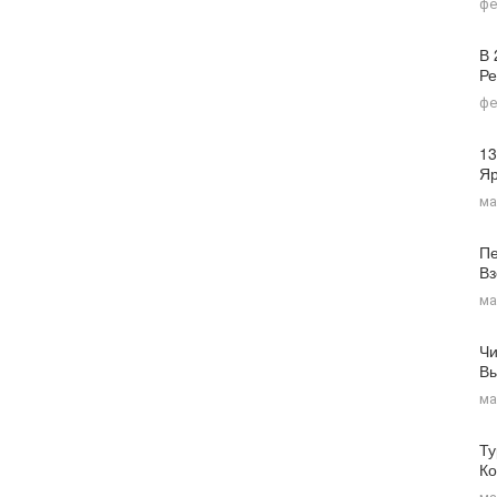
фе
В 
Ре
фе
13
Я
ма
Пе
Вз
ма
Чи
Вы
ма
Ту
Ко