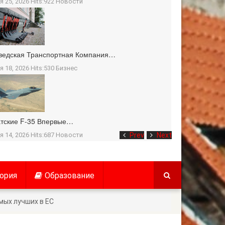
я 25, 2026 Hits:922
Новости
ведская Транспортная Компания…
я 18, 2026 Hits:530
Бизнес
тские F-35 Впервые…
я 14, 2026 Hits:687
Новости
Prev
Next
ория
Образование
мых лучших в ЕС