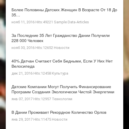
Более Половины Датских Женщин В Возрасте От 18 До
35…
нояб 11, 2016 Hits:49221
Sample Data-Articles
За Последние 35 Лет Гражданство Дании Получили
228 000 Человек
нояб 30, 2016 Hits:12652
Новости
40% Датчан Считают Себя Бедными, Если У Них Нет
Велосипеда
дек 21, 2016 Hits:12458
Культура
Датские Компании Могут Получить Финансирование
Программ Создания Экологически Чистой Энергетики
янв 07, 2017 Hits:12957
Технологии
В Дании Проживает Рекордное Количество Орлов
янв 29, 2017 Hits:11475
Новости