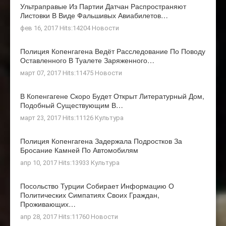
Ультраправые Из Партии Датчан Распространяют
Листовки В Виде Фальшивых Авиабилетов…
фев 16, 2017 Hits:14204
Новости
Полиция Копенгагена Ведёт Расследование По Поводу
Оставленного В Туалете Заряженного…
март 07, 2017 Hits:11475
Новости
В Копенгагене Скоро Будет Открыт Литературный Дом,
Подобный Существующим В…
март 23, 2017 Hits:11126
Культура
Полиция Копенгагена Задержала Подростков За
Бросание Камней По Автомобилям
апр 10, 2017 Hits:13933
Культура
Посольство Турции Собирает Информацию О
Политических Симпатиях Своих Граждан,
Проживающих…
апр 28, 2017 Hits:11760
Новости