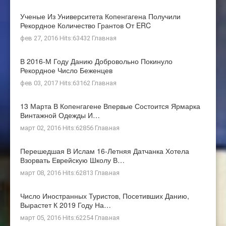
Ученые Из Университета Копенгагена Получили
Рекордное Количество Грантов От ERC
фев 27, 2016 Hits:63432
Главная
В 2016-М Году Данию Добровольно Покинуло
Рекордное Число Беженцев
фев 03, 2017 Hits:63162
Главная
13 Марта В Копенгагене Впервые Состоится Ярмарка
Винтажной Одежды И…
март 02, 2016 Hits:62856
Главная
Перешедшая В Ислам 16-Летняя Датчанка Хотела
Взорвать Еврейскую Школу В…
март 08, 2016 Hits:62813
Главная
Число Иностранных Туристов, Посетивших Данию,
Вырастет К 2019 Году На…
март 05, 2016 Hits:62254
Главная