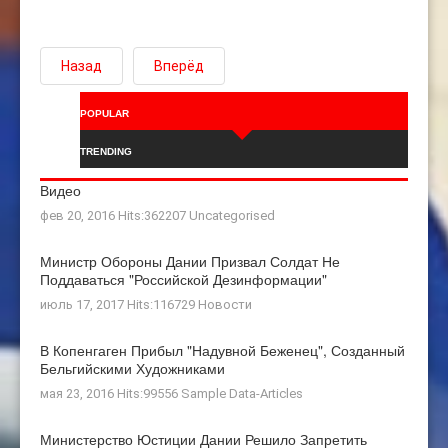
Назад
Вперёд
POPULAR
TRENDING
Видео
фев 20, 2016 Hits:362207
Uncategorised
Министр Обороны Дании Призвал Солдат Не
Поддаваться "российской Дезинформации"
июль 17, 2017 Hits:116729
Новости
В Копенгаген Прибыл "Надувной Беженец", Созданный
Бельгийскими Художниками
мая 23, 2016 Hits:99556
Sample Data-Articles
Министерство Юстиции Дании Решило Запретить