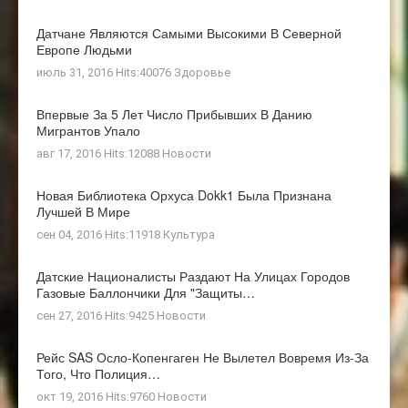
Датчане Являются Самыми Высокими В Северной
Европе Людьми
июль 31, 2016 Hits:40076
Здоровье
Впервые За 5 Лет Число Прибывших В Данию
Мигрантов Упало
авг 17, 2016 Hits:12088
Новости
Новая Библиотека Орхуса Dokk1 Была Признана
Лучшей В Мире
сен 04, 2016 Hits:11918
Культура
Датские Националисты Раздают На Улицах Городов
Газовые Баллончики Для "защиты…
сен 27, 2016 Hits:9425
Новости
Рейс SAS Осло-Копенгаген Не Вылетел Вовремя Из-За
Того, Что Полиция…
окт 19, 2016 Hits:9760
Новости