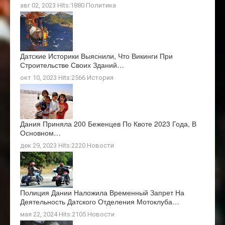
авг 02, 2023 Hits:1880
Политика
Датские Историки Выяснили, Что Викинги При
Строительстве Своих Зданий…
окт 10, 2023 Hits:2566
История
Дания Приняла 200 Беженцев По Квоте 2023 Года, В
Основном…
дек 29, 2023 Hits:2220
Новости
Полиция Дании Наложила Временный Запрет На
Деятельность Датского Отделения Мотоклуба…
мая 22, 2024 Hits:2105
Новости