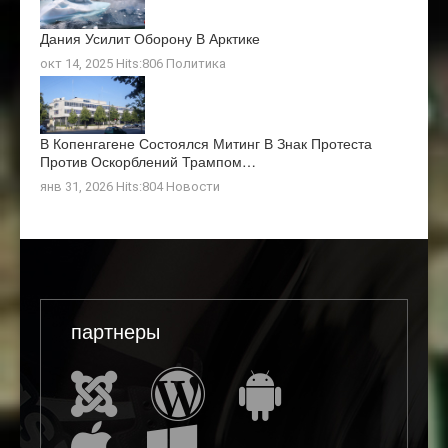
Дания Усилит Оборону В Арктике
окт 14, 2025 Hits:806
Политика
В Копенгагене Состоялся Митинг В Знак Протеста
Против Оскорблений Трампом…
янв 31, 2026 Hits:804
Новости
партнеры