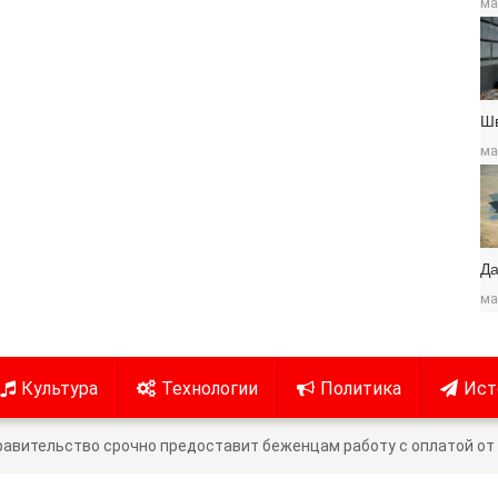
ма
Ш
ма
Да
ма
Культура
Технологии
Политика
Ист
авительство срочно предоставит беженцам работу с оплатой от 5