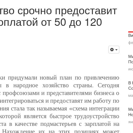
тво срочно предоставит
оплатой от 50 до 120
В
фе
Ми
По
ию
ики придумали новый план по привлечению
В 
ы в народное хозяйство страны. Сегодня
Со
с профсоюзами и представителями бизнеса о
ма
 интегрироваться и предоставят им работу по
ния стала так называемая «схема интеграции
Ми
Н
 которой является быстрое трудоустройство
ян
та в качестве подмастерьев с зарплатой на
 Нахождение их на этих позициях может