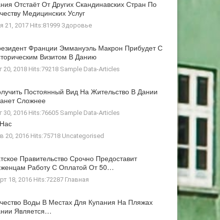
ния Отстаёт От Других Скандинавских Стран По
честву Медицинских Услуг
я 21, 2017 Hits:81999
Здоровье
езидент Франции Эммануэль Макрон Прибудет С
торическим Визитом В Данию
г 20, 2018 Hits:79218
Sample Data-Articles
лучить Постоянный Вид На Жительство В Дании
анет Сложнее
г 30, 2016 Hits:76605
Sample Data-Articles
 Нас
в 20, 2016 Hits:75718
Uncategorised
тское Правительство Срочно Предоставит
женцам Работу С Оплатой От 50…
рт 18, 2016 Hits:72287
Главная
чество Воды В Местах Для Купания На Пляжах
ании Является…