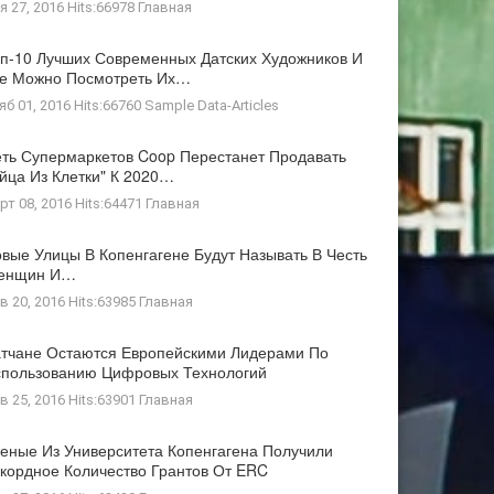
я 27, 2016 Hits:66978
Главная
п-10 Лучших Современных Датских Художников И
де Можно Посмотреть Их…
яб 01, 2016 Hits:66760
Sample Data-Articles
ть Супермаркетов Coop Перестанет Продавать
йца Из Клетки" К 2020…
рт 08, 2016 Hits:64471
Главная
вые Улицы В Копенгагене Будут Называть В Честь
енщин И…
в 20, 2016 Hits:63985
Главная
тчане Остаются Европейскими Лидерами По
пользованию Цифровых Технологий
в 25, 2016 Hits:63901
Главная
еные Из Университета Копенгагена Получили
кордное Количество Грантов От ERC