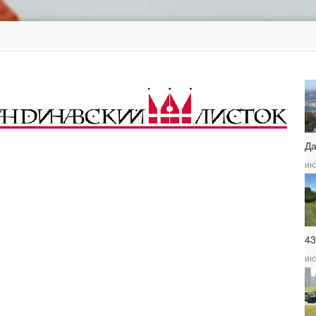
Д
ию
4
ию