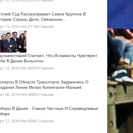
рт 07, 2016 Hits:62233
Главная
тский Суд Рассматривает Самое Крупное В
тории Страны Дело, Связанное…
рт 15, 2016 Hits:61750
Главная
рламентарий Считает, Что Исламисты Чувствуют
бя В Дании Вольготно
рт 12, 2016 Hits:60974
Главная
сперты В Области Транспорта Задумались О
здании Линии Метро Копенгаген-Мальмё
рт 06, 2016 Hits:60820
Главная
боры В Дании - Самые Честные И Справедливые
 Мире
рт 17, 2016 Hits:60461
Главная