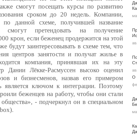
Да
также смогут посещать курсы по развитию
Ка
зования сроком до 20 недель. Компании,
ма
 по данной схеме, получившей название
Пр
GU), смогут претендовать на получение
Ис
000 крон, если беженец продержится на этой
ав
 же будут заинтересовывать в схеме тем, что
ия центров занятости и получат жилье в
По
аходится компания, принявшая их на эту
Ст
тр Дании Лёкке-Расмуссен высоко оценил
ав
О
юзов и бизнесменов, назвав его примером
фе
ь является ключом к интеграции. Поэтому
роили беженцев на работу, чтобы они стали
Да
 общества», - подчеркнул он в специальном
Бе
box).
ма
Ка
Д