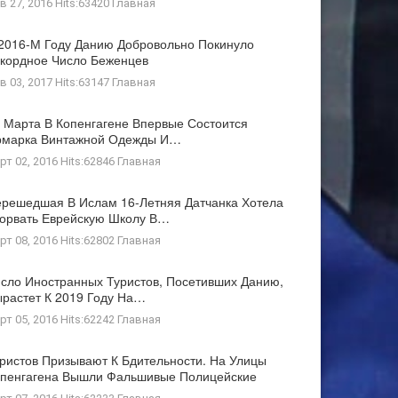
в 27, 2016 Hits:63420
Главная
2016-М Году Данию Добровольно Покинуло
кордное Число Беженцев
в 03, 2017 Hits:63147
Главная
 Марта В Копенгагене Впервые Состоится
рмарка Винтажной Одежды И…
рт 02, 2016 Hits:62846
Главная
решедшая В Ислам 16-Летняя Датчанка Хотела
орвать Еврейскую Школу В…
рт 08, 2016 Hits:62802
Главная
сло Иностранных Туристов, Посетивших Данию,
растет К 2019 Году На…
рт 05, 2016 Hits:62242
Главная
ристов Призывают К Бдительности. На Улицы
пенгагена Вышли Фальшивые Полицейские