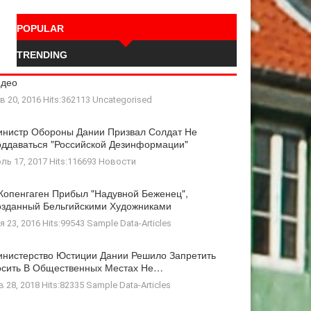
POPULAR
TRENDING
идео
в 20, 2016 Hits:362113
Uncategorised
нистр Обороны Дании Призвал Солдат Не
ддаваться "российской Дезинформации"
ль 17, 2017 Hits:116693
Новости
Копенгаген Прибыл "Надувной Беженец",
зданный Бельгийскими Художниками
я 23, 2016 Hits:99543
Sample Data-Articles
нистерство Юстиции Дании Решило Запретить
осить В Общественных Местах Не…
в 28, 2018 Hits:82335
Sample Data-Articles