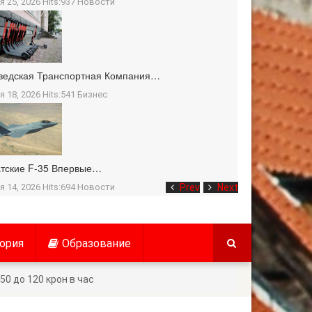
я 25, 2026 Hits:937
Новости
ведская Транспортная Компания…
я 18, 2026 Hits:541
Бизнес
тские F-35 Впервые…
я 14, 2026 Hits:694
Новости
Prev
Next
ория
Образование
0 до 120 крон в час