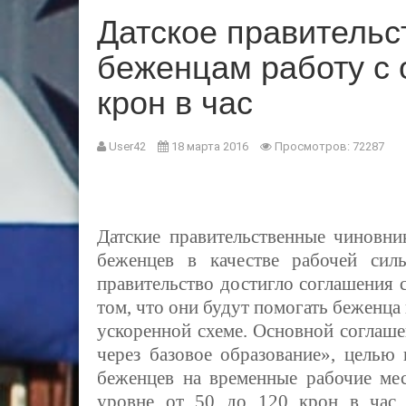
Датское правительс
беженцам работу с 
крон в час
User42
18 марта 2016
Просмотров: 72287
Датские правительственные чиновн
беженцев в качестве рабочей сил
правительство достигло соглашения 
том, что они будут помогать беженца
ускоренной схеме. Основной соглаше
через базовое образование», целью
беженцев на временные рабочие мес
уровне от 50 до 120 крон в час.