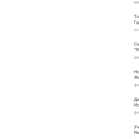
ма
То
Г
но
Се
"я
ма
Но
Ж
фе
Да
Ис
фе
Уч
Ре