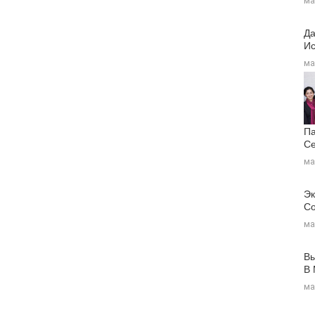
ма
Да
Ис
ма
Па
Се
ма
Эк
Со
ма
Вы
В
ма