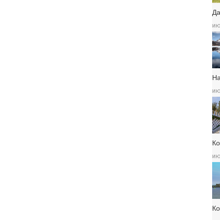
Да
ию
Н
ию
Ко
ию
К