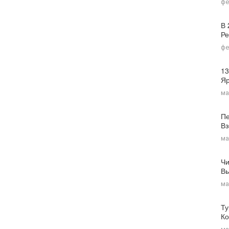
фе
В 
Ре
фе
13
Я
ма
Пе
Вз
ма
Чи
Вы
ма
Ту
Ко