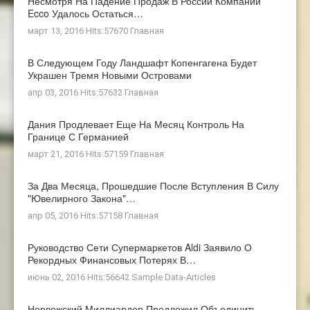
Несмотря На Падение Продаж В России Компании
Ecco Удалось Остаться…
март 13, 2016 Hits:57670
Главная
В Следующем Году Ландшафт Копенгагена Будет
Украшен Тремя Новыми Островами
апр 03, 2016 Hits:57632
Главная
Дания Продлевает Еще На Месяц Контроль На
Границе С Германией
март 21, 2016 Hits:57159
Главная
За Два Месяца, Прошедшие После Вступления В Силу
"ювелирного Закона"…
апр 05, 2016 Hits:57158
Главная
Руководство Сети Супермаркетов Aldi Заявило О
Рекордных Финансовых Потерях В…
июнь 02, 2016 Hits:56642
Sample Data-Articles
Норвежский Миллиардер Предложил Объединить