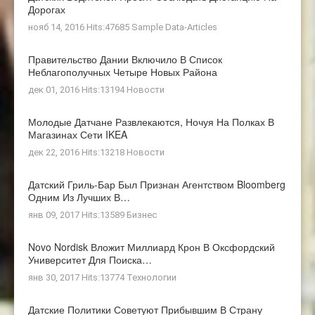
Дорогах
нояб 14, 2016 Hits:47685
Sample Data-Articles
Правительство Дании Включило В Список
Неблагополучных Четыре Новых Района
дек 01, 2016 Hits:13194
Новости
Молодые Датчане Развлекаются, Ночуя На Полках В
Магазинах Сети IKEA
дек 22, 2016 Hits:13218
Новости
Датский Гриль-Бар Был Признан Агентством Bloomberg
Одним Из Лучших В…
янв 09, 2017 Hits:13589
Бизнес
Novo Nordisk Вложит Миллиард Крон В Оксфордский
Университет Для Поиска…
янв 30, 2017 Hits:13774
Технологии
Датские Политики Советуют Прибывшим В Страну