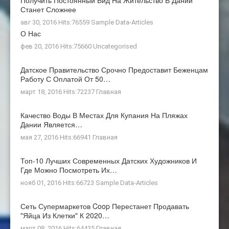
Получить Постоянный Вид На Жительство В Дании
Станет Сложнее
авг 30, 2016 Hits:76559
Sample Data-Articles
О Нас
фев 20, 2016 Hits:75660
Uncategorised
Датское Правительство Срочно Предоставит Беженцам
Работу С Оплатой От 50…
март 18, 2016 Hits:72237
Главная
Качество Воды В Местах Для Купания На Пляжах
Дании Является…
мая 27, 2016 Hits:66941
Главная
Топ-10 Лучших Современных Датских Художников И
Где Можно Посмотреть Их…
нояб 01, 2016 Hits:66723
Sample Data-Articles
Сеть Супермаркетов Coop Перестанет Продавать
"яйца Из Клетки" К 2020…
март 08, 2016 Hits:64435
Главная