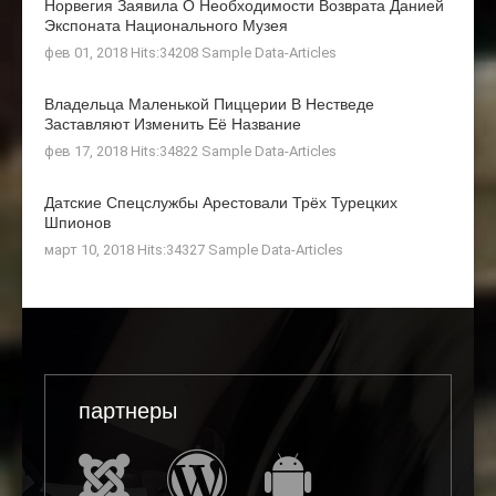
Норвегия Заявила О Необходимости Возврата Данией
Экспоната Национального Музея
фев 01, 2018 Hits:34208
Sample Data-Articles
Владельца Маленькой Пиццерии В Нестведе
Заставляют Изменить Её Название
фев 17, 2018 Hits:34822
Sample Data-Articles
Датские Спецслужбы Арестовали Трёх Турецких
Шпионов
март 10, 2018 Hits:34327
Sample Data-Articles
партнеры