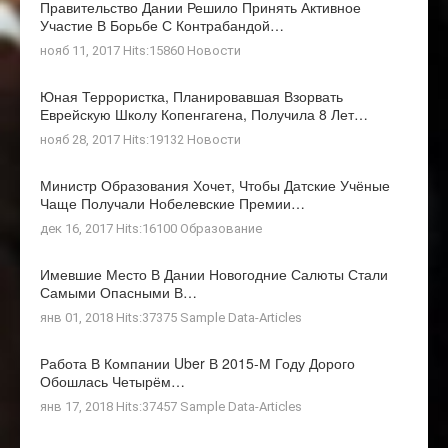
Правительство Дании Решило Принять Активное
Участие В Борьбе С Контрабандой…
нояб 11, 2017 Hits:15860
Новости
Юная Террористка, Планировавшая Взорвать
Еврейскую Школу Копенгагена, Получила 8 Лет…
нояб 28, 2017 Hits:19132
Новости
Министр Образования Хочет, Чтобы Датские Учёные
Чаще Получали Нобелевские Премии…
дек 16, 2017 Hits:16100
Образование
Имевшие Место В Дании Новогодние Салюты Стали
Самыми Опасными В…
янв 01, 2018 Hits:37375
Sample Data-Articles
Работа В Компании Uber В 2015-М Году Дорого
Обошлась Четырём…
янв 17, 2018 Hits:37457
Sample Data-Articles