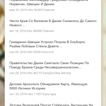
Норвегию, Швецию И Данию
мая 20, 2016 Hits:56385
Главная
Число Краж Со Взломом В Дании Снизилось До Самого
Низкого…
авг 18, 2016 Hits:48908
Главная
Гражданин Швеции Устроил Погром В Ольборге,
Разбив Лобовые Стёкла Девяти…
сен 05, 2016 Hits:9369
Новости
Правительство Дании Смягчило Свою Позицию По
Поводу Браков Среди Несовершеннолетних…
сен 28, 2016 Hits:46775
Sample Data-Articles
Датские Археологи Обнаружили Карту, Имеющую
5000-Летнюю Историю
окт 20, 2016 Hits:11507
Культура
Датских Водителей Просят Соблюдать Дистанцию На