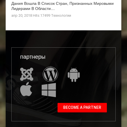
Дания Вошла В Список Стран, Признанных Мировыми
Лидерами В Области…
апр 20, 2018 Hits:17499
Технологии
партнеры
BECOME A PARTNER