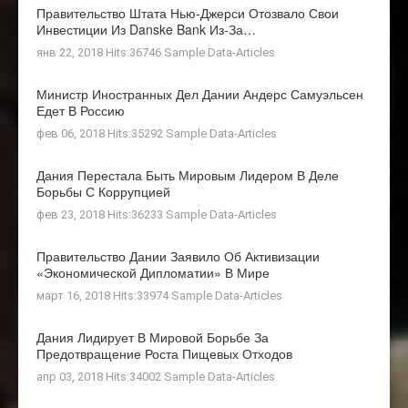
Правительство Штата Нью-Джерси Отозвало Свои
Инвестиции Из Danske Bank Из-За…
янв 22, 2018 Hits:36746
Sample Data-Articles
Министр Иностранных Дел Дании Андерс Самуэльсен
Едет В Россию
фев 06, 2018 Hits:35292
Sample Data-Articles
Дания Перестала Быть Мировым Лидером В Деле
Борьбы С Коррупцией
фев 23, 2018 Hits:36233
Sample Data-Articles
Правительство Дании Заявило Об Активизации
«экономической Дипломатии» В Мире
март 16, 2018 Hits:33974
Sample Data-Articles
Дания Лидирует В Мировой Борьбе За
Предотвращение Роста Пищевых Отходов
апр 03, 2018 Hits:34002
Sample Data-Articles