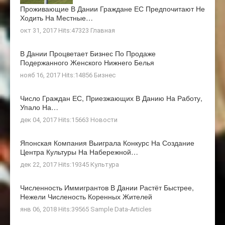
Проживающие В Дании Граждане ЕС Предпочитают Не
Ходить На Местные…
окт 31, 2017 Hits:47323
Главная
В Дании Процветает Бизнес По Продаже
Подержанного Женского Нижнего Белья
нояб 16, 2017 Hits:14856
Бизнес
Число Граждан ЕС, Приезжающих В Данию На Работу,
Упало На…
дек 04, 2017 Hits:15663
Новости
Японская Компания Выиграла Конкурс На Создание
Центра Культуры На Набережной…
дек 22, 2017 Hits:19345
Культура
Численность Иммигрантов В Дании Растёт Быстрее,
Нежели Численость Коренных Жителей
янв 06, 2018 Hits:39565
Sample Data-Articles