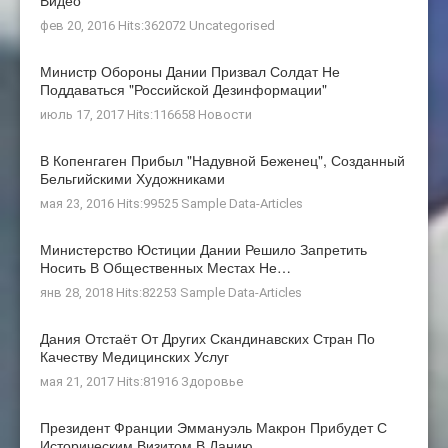
Видео
фев 20, 2016 Hits:362072
Uncategorised
Министр Обороны Дании Призвал Солдат Не
Поддаваться "российской Дезинформации"
июль 17, 2017 Hits:116658
Новости
В Копенгаген Прибыл "Надувной Беженец", Созданный
Бельгийскими Художниками
мая 23, 2016 Hits:99525
Sample Data-Articles
Министерство Юстиции Дании Решило Запретить
Носить В Общественных Местах Не…
янв 28, 2018 Hits:82253
Sample Data-Articles
Дания Отстаёт От Других Скандинавских Стран По
Качеству Медицинских Услуг
мая 21, 2017 Hits:81916
Здоровье
Президент Франции Эммануэль Макрон Прибудет С
Историческим Визитом В Данию