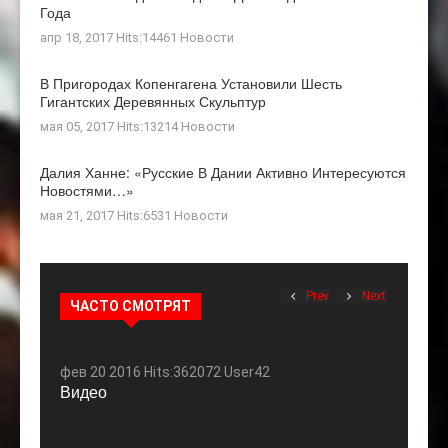
Года
апр 18, 2017 Hits:14461
Новости
В Пригородах Копенгагена Установили Шесть
Гигантских Деревянных Скульптур
мая 05, 2017 Hits:13214
Новости
Далия Ханне: «Русские В Дании Активно Интересуются
Новостями…»
мая 21, 2017 Hits:6531
Новости
Prev
Next
ЧАСТО СМОТРЯТ
фев 20 2016 Hits:362072 User42
Видео