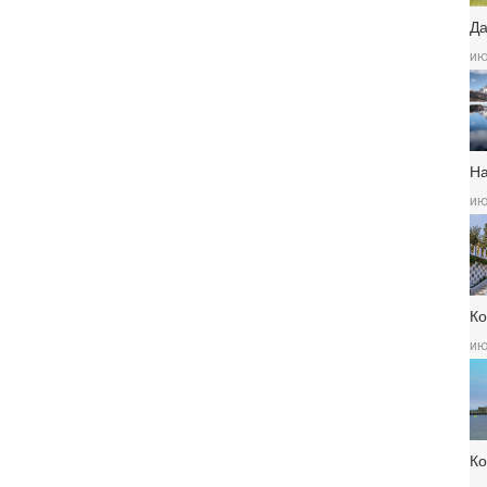
Да
ию
Н
ию
Ко
ию
К