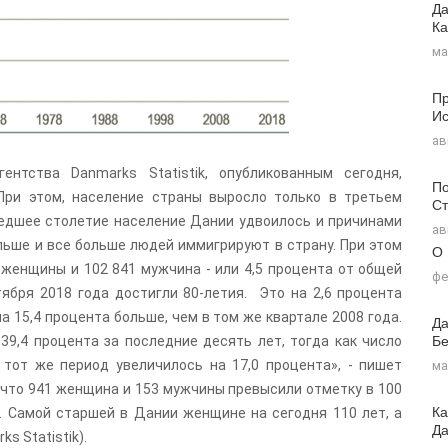
Да
Ка
ма
Пр
Ис
ав
нтства Danmarks Statistik, опубликованным сегодня,
По
При этом, население страны выросло только в третьем
Ст
ошедшее столетие население Дании удвоилось и причинами
ав
льше и все больше людей иммигрируют в страну. При этом
О
 женщины и 102 841 мужчина - или 4,5 процента от общей
фе
тября 2018 года достигли 80-летия. Это на 2,6 процента
а 15,4 процента больше, чем в том же квартале 2008 года.
Да
Бе
39,4 процента за последние десять лет, тогда как число
тот же период увеличилось на 17,0 процента», - пишет
ма
, что 941 женщина и 153 мужчины превысили отметку в 100
Ка
д. Самой старшей в Дании женщине на сегодня 110 лет, а
Д
s Statistik).