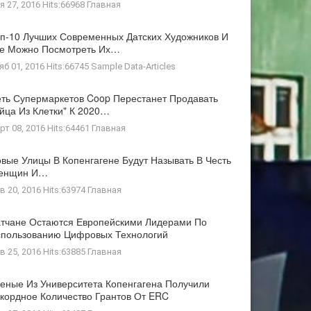
я 27, 2016 Hits:66968
Главная
п-10 Лучших Современных Датских Художников И
де Можно Посмотреть Их…
яб 01, 2016 Hits:66745
Sample Data-Articles
ть Супермаркетов Coop Перестанет Продавать
йца Из Клетки" К 2020…
рт 08, 2016 Hits:64461
Главная
вые Улицы В Копенгагене Будут Называть В Честь
енщин И…
в 20, 2016 Hits:63974
Главная
тчане Остаются Европейскими Лидерами По
пользованию Цифровых Технологий
в 25, 2016 Hits:63885
Главная
еные Из Университета Копенгагена Получили
кордное Количество Грантов От ERC