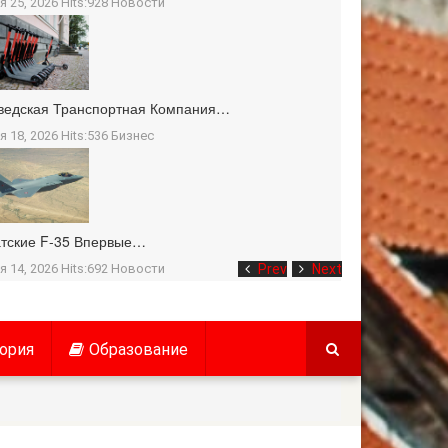
я 25, 2026 Hits:928
Новости
ведская Транспортная Компания…
я 18, 2026 Hits:536
Бизнес
тские F-35 Впервые…
я 14, 2026 Hits:692
Новости
Prev
Next
ория
Образование