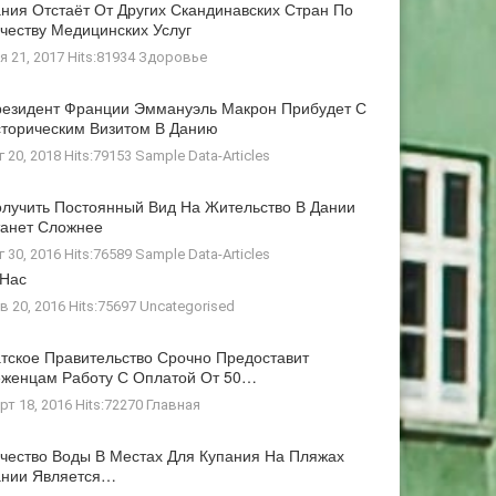
ния Отстаёт От Других Скандинавских Стран По
честву Медицинских Услуг
я 21, 2017 Hits:81934
Здоровье
езидент Франции Эммануэль Макрон Прибудет С
торическим Визитом В Данию
г 20, 2018 Hits:79153
Sample Data-Articles
лучить Постоянный Вид На Жительство В Дании
анет Сложнее
г 30, 2016 Hits:76589
Sample Data-Articles
 Нас
в 20, 2016 Hits:75697
Uncategorised
тское Правительство Срочно Предоставит
женцам Работу С Оплатой От 50…
рт 18, 2016 Hits:72270
Главная
чество Воды В Местах Для Купания На Пляжах
ании Является…