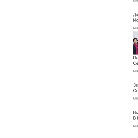
ма
Да
Ис
ма
Па
Се
ма
Эк
Со
ма
Вы
В
ма