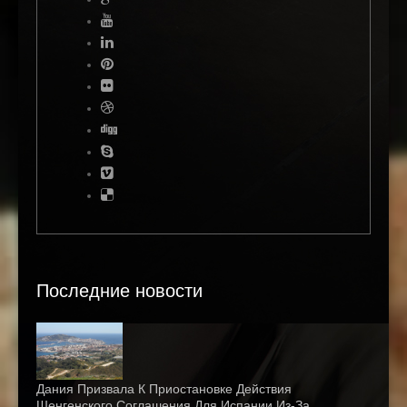
Последние новости
Дания Призвала К Приостановке Действия
Шенгенского Соглашения Для Испании Из-За…