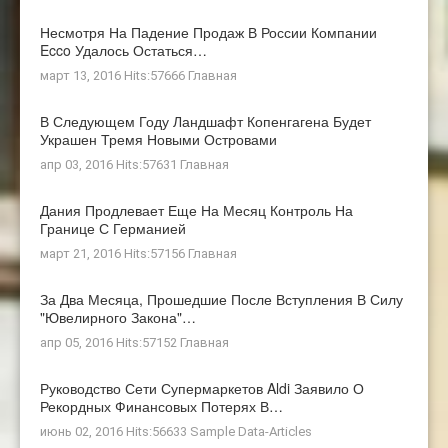
Несмотря На Падение Продаж В России Компании
Ecco Удалось Остаться…
март 13, 2016 Hits:57666
Главная
В Следующем Году Ландшафт Копенгагена Будет
Украшен Тремя Новыми Островами
апр 03, 2016 Hits:57631
Главная
Дания Продлевает Еще На Месяц Контроль На
Границе С Германией
март 21, 2016 Hits:57156
Главная
За Два Месяца, Прошедшие После Вступления В Силу
"ювелирного Закона"…
апр 05, 2016 Hits:57152
Главная
Руководство Сети Супермаркетов Aldi Заявило О
Рекордных Финансовых Потерях В…
июнь 02, 2016 Hits:56633
Sample Data-Articles