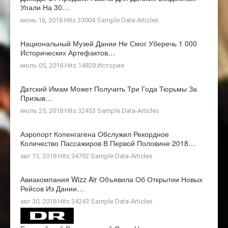
Упали На 30…
июнь 16, 2018 Hits:33004
Sample Data-Articles
Национальный Музей Дании Не Смог Уберечь 1 000
Исторических Артефактов…
июль 05, 2018 Hits:14828
История
Датский Имам Может Получить Три Года Тюрьмы За
Призыв…
июль 25, 2018 Hits:32453
Sample Data-Articles
Аэропорт Копенгагена Обслужил Рекордное
Количество Пассажиров В Первой Половине 2018…
авг 13, 2018 Hits:34792
Sample Data-Articles
Авиакомпания Wizz Air Объявила Об Открытии Новых
Рейсов Из Дании…
авг 30, 2018 Hits:34243
Sample Data-Articles