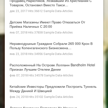
Продавец Наркотиков, Уезжавший Из Христиании С
Товаром, Остановил Вместо Такси…
дек 23, 2017 Hits:36612
Sample Data-Articles
Датские Магазины Имеют Право Отказаться От
Приёма Наличных С 20:00
янв 07, 2018 Hits:37838
Sample Data-Articles
Неравнодушные Граждане Собрали 265 000 Крон В
Пользу Копенгагенского Бизнесмена…
янв 23, 2018 Hits:34956
Sample Data-Articles
Расположенный На Острове Лолланн Bandholm Hotel
Признан Лучшим Отелем Дании
фев 07, 2018 Hits:34578
Sample Data-Articles
Китайские Инвесторы Предложили Построить Туннель
Между Данией И Швецией
фев 24, 2018 Hits:35102
Sample Data-Articles
Датские Компании Потратили На Научные