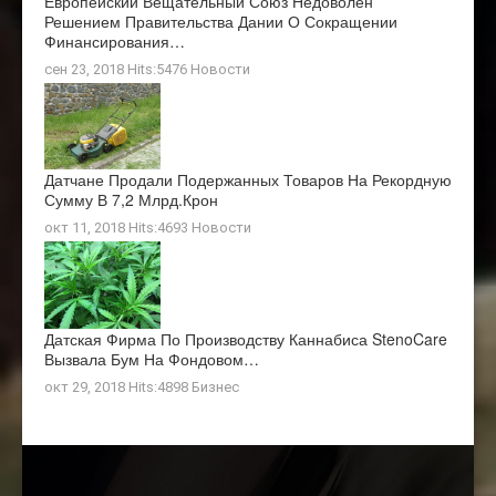
Европейский Вещательный Союз Недоволен
Решением Правительства Дании О Сокращении
Финансирования…
сен 23, 2018 Hits:5476
Новости
Датчане Продали Подержанных Товаров На Рекордную
Сумму В 7,2 Млрд.крон
окт 11, 2018 Hits:4693
Новости
Датская Фирма По Производству Каннабиса StenoCare
Вызвала Бум На Фондовом…
окт 29, 2018 Hits:4898
Бизнес