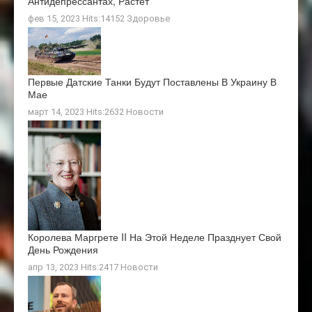
Антидепрессантах, Растет
фев 15, 2023 Hits:14152
Здоровье
Первые Датские Танки Будут Поставлены В Украину В
Мае
март 14, 2023 Hits:2632
Новости
Королева Маргрете II На Этой Неделе Празднует Свой
День Рождения
апр 13, 2023 Hits:2417
Новости