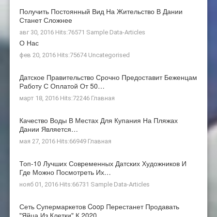
Получить Постоянный Вид На Жительство В Дании
Станет Сложнее
авг 30, 2016 Hits:76571
Sample Data-Articles
О Нас
фев 20, 2016 Hits:75674
Uncategorised
Датское Правительство Срочно Предоставит Беженцам
Работу С Оплатой От 50…
март 18, 2016 Hits:72246
Главная
Качество Воды В Местах Для Купания На Пляжах
Дании Является…
мая 27, 2016 Hits:66949
Главная
Топ-10 Лучших Современных Датских Художников И
Где Можно Посмотреть Их…
нояб 01, 2016 Hits:66731
Sample Data-Articles
Сеть Супермаркетов Coop Перестанет Продавать
"яйца Из Клетки" К 2020…