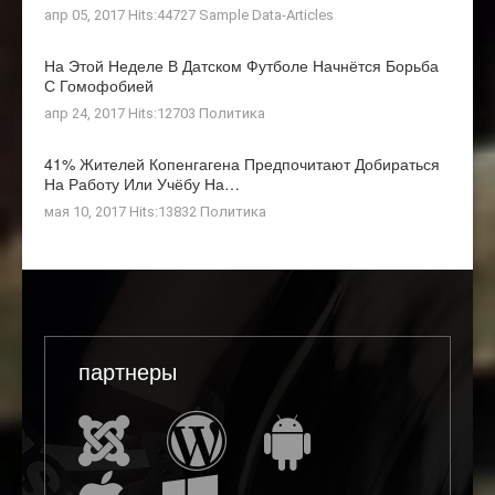
апр 05, 2017 Hits:44727
Sample Data-Articles
На Этой Неделе В Датском Футболе Начнётся Борьба
С Гомофобией
апр 24, 2017 Hits:12703
Политика
41% Жителей Копенгагена Предпочитают Добираться
На Работу Или Учёбу На…
мая 10, 2017 Hits:13832
Политика
партнеры