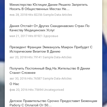
Министерство Юстиции Дании Решило Запретить
Носить В Общественных Местах Не…
янв 28, 2018 Hits:82256
Sample Data-Articles
Дания Отстаёт От Других Скандинавских Стран По
Качеству Медицинских Услуг
мая 21, 2017 Hits:81921
Здоровье
Президент Франции Эммануэль Макрон Прибудет С
Историческим Визитом В Данию
авг 20, 2018 Hits:79141
Sample Data-Articles
Получить Постоянный Вид На Жительство В Дании
Станет Сложнее
авг 30, 2016 Hits:76587
Sample Data-Articles
О Нас
фев 20, 2016 Hits:75694
Uncategorised
Датское Правительство Срочно Предоставит Беженцам
Работу С Оплатой От 50…