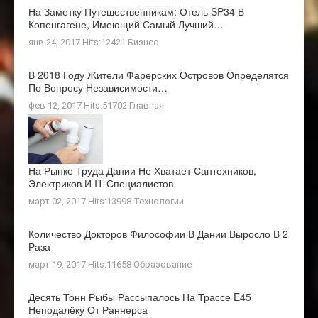
На Заметку Путешественникам: Отель SP34 В
Копенгагене, Имеющий Самый Лучший…
янв 24, 2017 Hits:12421
Бизнес
В 2018 Году Жители Фарерских Островов Определятся
По Вопросу Независимости…
фев 12, 2017 Hits:51702
Главная
На Рынке Труда Дании Не Хватает Сантехников,
Электриков И IT-Специалистов
март 02, 2017 Hits:13998
Технологии
Количество Докторов Философии В Дании Выросло В 2
Раза
март 19, 2017 Hits:11658
Образование
Десять Тонн Рыбы Рассыпалось На Трассе E45
Неподалёку От Раннерса