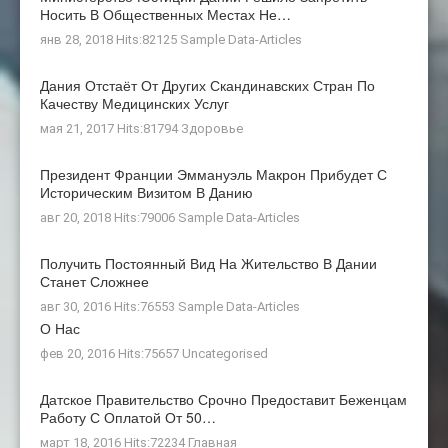
Носить В Общественных Местах Не…
янв 28, 2018 Hits:82125
Sample Data-Articles
Дания Отстаёт От Других Скандинавских Стран По
Качеству Медицинских Услуг
мая 21, 2017 Hits:81794
Здоровье
Президент Франции Эммануэль Макрон Прибудет С
Историческим Визитом В Данию
авг 20, 2018 Hits:79006
Sample Data-Articles
Получить Постоянный Вид На Жительство В Дании
Станет Сложнее
авг 30, 2016 Hits:76553
Sample Data-Articles
О Нас
фев 20, 2016 Hits:75657
Uncategorised
Датское Правительство Срочно Предоставит Беженцам
Работу С Оплатой От 50…
март 18, 2016 Hits:72234
Главная