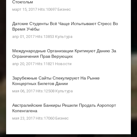
Стокгольм
март 15, 2017 Hits:10697
Бизнес
Датские Студенты Всё Чаще Испытывают Стресс Во
Время Учёбы
апр 01, 2017 Hits:13853
Культура
Международные Организации Критикуют Данию За
Ограничения Прав Верующих
апр 20, 2017 Hits:11821
Новости
Зарубежные Сайты Спекулируют На Рынке
Концертных Билетов Дании
мая 06, 2017 Hits:12508
Культура
Австралийские Банкиры Решили Продать Аэропорт
Копенгагена
мая 23, 2017 Hits:17060
Бизнес