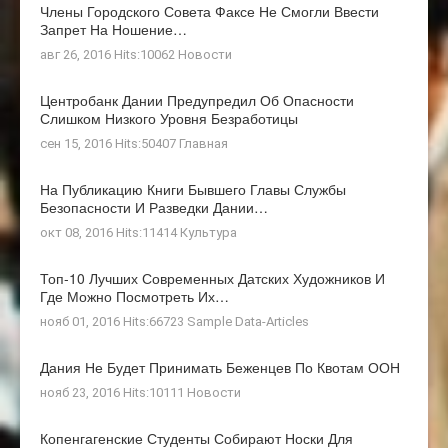
Члены Городского Совета Факсе Не Смогли Ввести
Запрет На Ношение…
авг 26, 2016 Hits:10062
Новости
Центробанк Дании Предупредил Об Опасности
Слишком Низкого Уровня Безработицы
сен 15, 2016 Hits:50407
Главная
На Публикацию Книги Бывшего Главы Службы
Безопасности И Разведки Дании…
окт 08, 2016 Hits:11414
Культура
Топ-10 Лучших Современных Датских Художников И
Где Можно Посмотреть Их…
нояб 01, 2016 Hits:66723
Sample Data-Articles
Дания Не Будет Принимать Беженцев По Квотам ООН
нояб 23, 2016 Hits:10111
Новости
Копенгагенские Студенты Собирают Носки Для