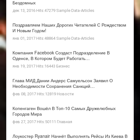
Бездомных
дек 13, 2016 Hits:47279
Sample Data-Articles
Поздравляем Наших Дорогих Читателей С Рождеством
И Новым Годом!
янв 01, 2017 Hits:48864
Sample Data-Articles
Компания Facebook Создаст Подразделение В
Оденсе, В Котором Будет Работать…
янв 19, 2017 Hits:16443
Бизнес
Глава МИД Дании Андерс Самуельсон Заявил О
Необходимости Сохранения Санкций…
фев 08, 2017 Hits:12819
Новости
Копенгаген Вошёл В Топ-10 Самых Дружелюбных
Городов Мира
фев 27, 2017 Hits:50111
Главная
Лоукостер Ryanair Начнёт Выполнять Рейсы Из Киева В