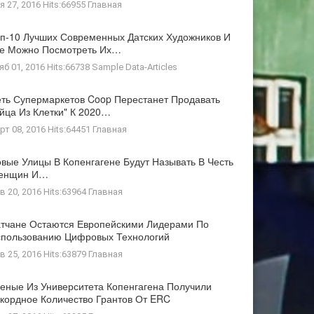
я 27, 2016 Hits:66955
Главная
п-10 Лучших Современных Датских Художников И
де Можно Посмотреть Их…
яб 01, 2016 Hits:66738
Sample Data-Articles
ть Супермаркетов Coop Перестанет Продавать
йца Из Клетки" К 2020…
рт 08, 2016 Hits:64451
Главная
вые Улицы В Копенгагене Будут Называть В Честь
енщин И…
в 20, 2016 Hits:63964
Главная
тчане Остаются Европейскими Лидерами По
пользованию Цифровых Технологий
в 25, 2016 Hits:63879
Главная
еные Из Университета Копенгагена Получили
кордное Количество Грантов От ERC