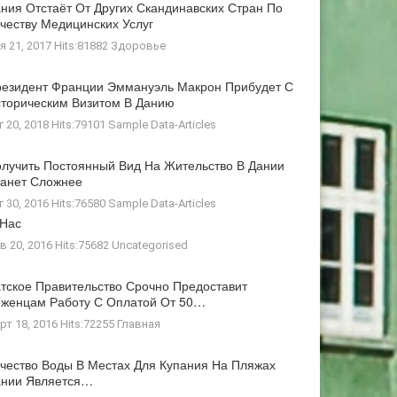
ния Отстаёт От Других Скандинавских Стран По
честву Медицинских Услуг
я 21, 2017 Hits:81882
Здоровье
езидент Франции Эммануэль Макрон Прибудет С
торическим Визитом В Данию
г 20, 2018 Hits:79101
Sample Data-Articles
лучить Постоянный Вид На Жительство В Дании
анет Сложнее
г 30, 2016 Hits:76580
Sample Data-Articles
 Нас
в 20, 2016 Hits:75682
Uncategorised
тское Правительство Срочно Предоставит
женцам Работу С Оплатой От 50…
рт 18, 2016 Hits:72255
Главная
чество Воды В Местах Для Купания На Пляжах
ании Является…