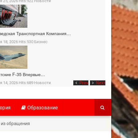
я 25, 2026 Hits:922
Новости
ведская Транспортная Компания…
я 18, 2026 Hits:530
Бизнес
тские F-35 Впервые…
я 14, 2026 Hits:689
Новости
Prev
Next
ория
Образование
 из обращения