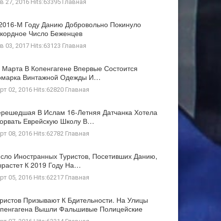
в 27, 2016 Hits:63395
Главная
2016-М Году Данию Добровольно Покинуло
кордное Число Беженцев
в 03, 2017 Hits:63123
Главная
 Марта В Копенгагене Впервые Состоится
рмарка Винтажной Одежды И…
рт 02, 2016 Hits:62820
Главная
решедшая В Ислам 16-Летняя Датчанка Хотела
орвать Еврейскую Школу В…
рт 08, 2016 Hits:62782
Главная
сло Иностранных Туристов, Посетивших Данию,
растет К 2019 Году На…
рт 05, 2016 Hits:62217
Главная
ристов Призывают К Бдительности. На Улицы
пенгагена Вышли Фальшивые Полицейские