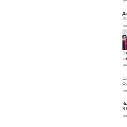
ма
Да
Ис
ма
Па
Се
ма
Эк
Со
ма
Вы
В
ма