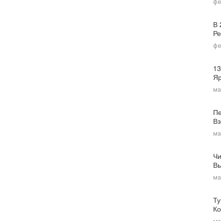
фе
В 
Ре
фе
13
Я
ма
Пе
Вз
ма
Чи
Вы
ма
Ту
Ко