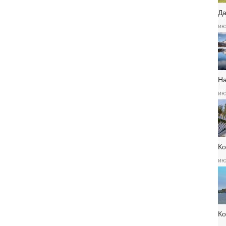
Да
ию
Н
ию
Ко
ию
К