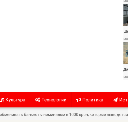
ма
Ш
ма
Да
ма
Культура
Технологии
Политика
Ист
обменивать банкноты номиналом в 1000 крон, которые выводятся