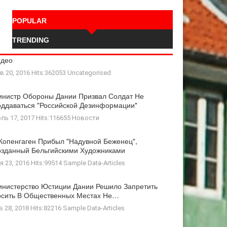
POPULAR
TRENDING
идео
в 20, 2016 Hits:362053
Uncategorised
нистр Обороны Дании Призвал Солдат Не
ддаваться "российской Дезинформации"
ль 17, 2017 Hits:116655
Новости
Копенгаген Прибыл "Надувной Беженец",
зданный Бельгийскими Художниками
я 23, 2016 Hits:99514
Sample Data-Articles
нистерство Юстиции Дании Решило Запретить
осить В Общественных Местах Не…
в 28, 2018 Hits:82216
Sample Data-Articles