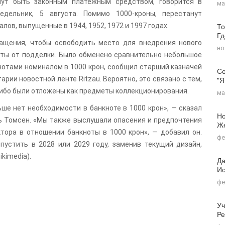
нут быть законным платежным средством, говорится в
ма
едельник, 5 августа. Помимо 1000-кроны, перестанут
То
ов, выпущенные в 1944, 1952, 1972 и 1997 годах.
Г
ащения, чтобы освободить место для внедрения нового
но
ты от подделки. Было обменено сравнительно небольшое
нотами номиналом в 1000 крон, сообщил старший казначей
Се
"я
рии новостной ленте Ritzau. Вероятно, это связано с тем,
либо были отложены как предметы коллекционирования.
ма
ше нет необходимости в банкноте в 1000 крон», — сказал
Но
ь Томсен. «Мы также выслушали опасения и предпочтения
Ж
ктора в отношении банкноты в 1000 крон», — добавил он.
фе
устить в 2028 или 2029 году, заменив текущий дизайн,
ikimedia).
Да
Ис
фе
Уч
Ре