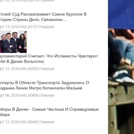
рт 07, 2016 Hits:62214
Главная
тский Суд Рассматривает Самое Крупное В
тории Страны Дело, Связанное…
рт 15, 2016 Hits:61727
Главная
рламентарий Считает, Что Исламисты Чувствуют
бя В Дании Вольготно
рт 12, 2016 Hits:60953
Главная
сперты В Области Транспорта Задумались О
здании Линии Метро Копенгаген-Мальмё
рт 06, 2016 Hits:60806
Главная
боры В Дании - Самые Честные И Справедливые
 Мире
рт 17, 2016 Hits:60443
Главная