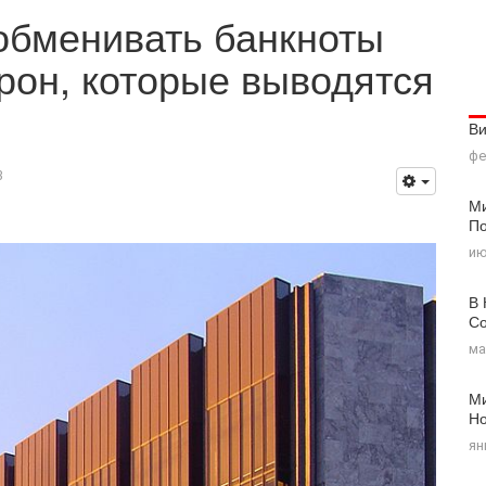
обменивать банкноты
рон, которые выводятся
В
фе
3
Ми
По
ию
В 
Со
ма
Ми
Н
ян