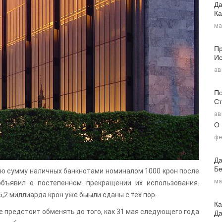
Да
Ка
ма
Пр
Ис
ав
По
Ст
ав
О
фе
Да
Бе
 сумму наличных банкнотами номиналом 1000 крон после
ма
объявил о постепенном прекращении их использования.
,2 миллиарда крон уже быыли сданы с тех пор.
Ка
Д
е предстоит обменять до того, как 31 мая следующего года