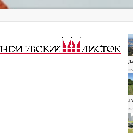
Д
ию
4
ию