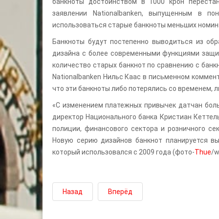
банкноты достоинством в 1000 крон переста
заявлении Nationalbanken, выпущенным в пон
использоваться старые банкноты меньших номинал
Банкноты будут постепенно выводиться из обр
дизайна с более современными функциями защи
количество старых банкнот по сравнению с банк
Nationalbanken Нильс Каас в письменном коммента
что эти банкноты либо потерялись со временем, 
«С изменением платежных привычек датчан боль
директор Национального банка Кристиан Кеттел
полиции, финансового сектора и розничного се
Новую серию дизайнов банкнот планируется вып
который использовался с 2009 года (фото-
Thue
/w
Назад
Вперёд