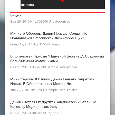
TRENDING
Видео
фев 20, 2016 Hits:362096
Uncategorised
Министр Обороны Дании Призвал Солдат Не
Поддаваться "российской Дезинформации"
июль 17, 2017 Hits:116678
Новости
В Копенгаген Прибыл "Надувной Беженец", Созданный
Бельгийскими Художниками
мая 23, 2016 Hits:99539
Sample Data-Articles
Министерство Юстиции Дании Решило Запретить
Носить В Общественных Местах Не…
янв 28, 2018 Hits:82306
Sample Data-Articles
Дания Отстаёт От Других Скандинавских Стран По
Качеству Медицинских Услуг
мая 21, 2017 Hits:81970
Здоровье