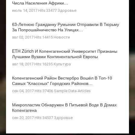
Числа Населения Африки…
июль 14, 2017 Hits:33477
Здоровье
63-Летнюю Гражданку Румынии Отправили В Тюрьму
За Попрошайничество На Улицах…
авг 02, 2017 Hits:14415
Новости
ETH Zürich И Копенгагенский Университет Признаны
Лучшими Вузами Континентальной Европы
авг 18, 2017 Hits:16235
Культура
Копенгагенский Район Вестербро Вошёл В Топ-10
Самых "классных" Городских Районов…
сен 04, 2017 Hits:37406
Sample Data-Articles
Микропластик Обнаружен В Питьевой Воде В Домах
Копенгагена
сен 20, 2017 Hits:34537
Здоровье