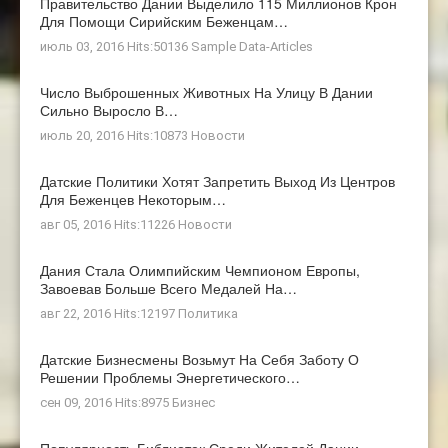
Правительство Дании Выделило 115 Миллионов Крон
Для Помощи Сирийским Беженцам…
июль 03, 2016 Hits:50136
Sample Data-Articles
Число Выброшенных Животных На Улицу В Дании
Сильно Выросло В…
июль 20, 2016 Hits:10873
Новости
Датские Политики Хотят Запретить Выход Из Центров
Для Беженцев Некоторым…
авг 05, 2016 Hits:11226
Новости
Дания Стала Олимпийским Чемпионом Европы,
Завоевав Больше Всего Медалей На…
авг 22, 2016 Hits:12197
Политика
Датские Бизнесмены Возьмут На Себя Заботу О
Решении Проблемы Энергетического…
сен 09, 2016 Hits:8975
Бизнес
Популярность Библиотек Среди Жителей Дании