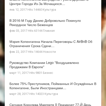
Центре Города Из-За Мочащихся…
янв 12, 2017 Hits:14460
Культура
В 2016-М Году Данию Добровольно Покинуло
Рекордное Число Беженцев
фев 03, 2017 Hits:63144
Главная
Мэрия Копенгагена Начала Переговоры С AirBnB Об
Ограничения Срока Сдачи…
фев 22, 2017 Hits:14644
Новости
Руководство Компании Lego "воодушевлено
Продажами В Европе"
март 11, 2017 Hits:9801
Бизнес
Более 75% Преступников, Пойманных И Осуждённых В
Копенгагене, Были Иностранцами…
март 28, 2017 Hits:14023
Культура
Сегодня Королева Маргрете II Празднует 77-Й День