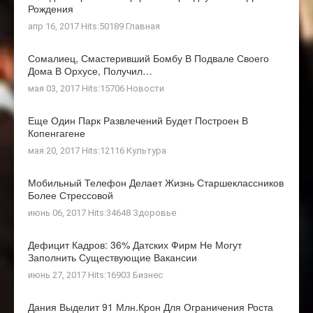
Рождения
апр 16, 2017 Hits:50189
Главная
Сомалиец, Смастеривший Бомбу В Подвале Своего
Дома В Орхусе, Получил…
мая 03, 2017 Hits:15706
Новости
Еще Один Парк Развлечений Будет Построен В
Копенгагене
мая 20, 2017 Hits:12116
Культура
Мобильный Телефон Делает Жизнь Старшеклассников
Более Стрессовой
июнь 06, 2017 Hits:34648
Здоровье
Дефицит Кадров: 36% Датских Фирм Не Могут
Заполнить Существующие Вакансии
июнь 27, 2017 Hits:16903
Бизнес
Дания Выделит 91 Млн.крон Для Ограничения Роста