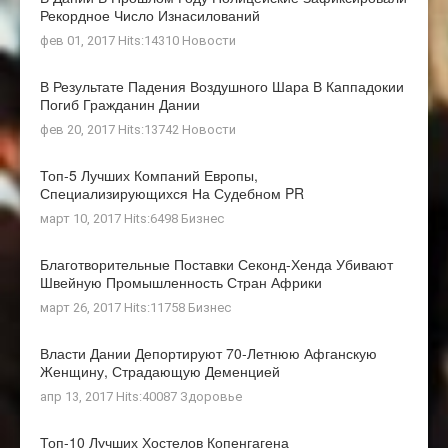
Рекордное Число Изнасилований
фев 01, 2017 Hits:14310
Новости
В Результате Падения Воздушного Шара В Каппадокии
Погиб Гражданин Дании
фев 20, 2017 Hits:13742
Новости
Топ-5 Лучших Компаний Европы,
Специализирующихся На Судебном PR
март 10, 2017 Hits:6498
Бизнес
Благотворительные Поставки Секонд-Хенда Убивают
Швейную Промышленность Стран Африки
март 26, 2017 Hits:11758
Бизнес
Власти Дании Депортируют 70-Летнюю Афганскую
Женщину, Страдающую Деменцией
апр 13, 2017 Hits:40087
Здоровье
Топ-10 Лучших Хостелов Копенгагена