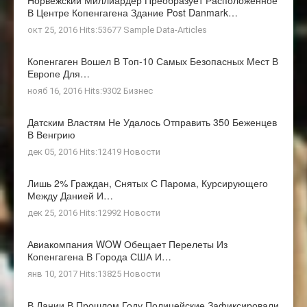
В Центре Копенгагена Здание Post Danmark…
окт 25, 2016 Hits:53677
Sample Data-Articles
Копенгаген Вошел В Топ-10 Самых Безопасных Мест В
Европе Для…
нояб 16, 2016 Hits:9302
Бизнес
Датским Властям Не Удалось Отправить 350 Беженцев
В Венгрию
дек 05, 2016 Hits:12419
Новости
Лишь 2% Граждан, Снятых С Парома, Курсирующего
Между Данией И…
дек 25, 2016 Hits:12992
Новости
Авиакомпания WOW Обещает Перелеты Из
Копенгагена В Города США И…
янв 10, 2017 Hits:13825
Новости
В Дании В Прошлом Году Полицейские Зафиксировали