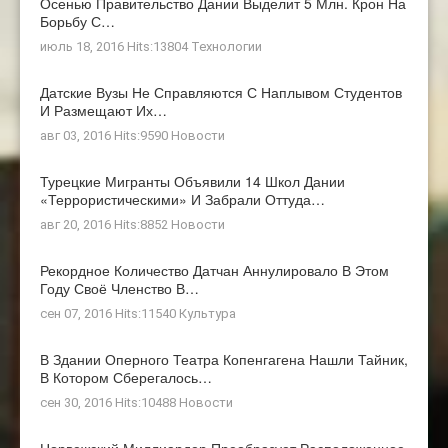
Осенью Правительство Дании Выделит 5 Млн. Крон На
Борьбу С…
июль 18, 2016 Hits:13804
Технологии
Датские Вузы Не Справляются С Наплывом Студентов
И Размещают Их…
авг 03, 2016 Hits:9590
Новости
Турецкие Мигранты Объявили 14 Школ Дании
«террористическими» И Забрали Оттуда…
авг 20, 2016 Hits:8852
Новости
Рекордное Количество Датчан Аннулировало В Этом
Году Своё Членство В…
сен 07, 2016 Hits:11540
Культура
В Здании Оперного Театра Копенгагена Нашли Тайник,
В Котором Сберегалось…
сен 30, 2016 Hits:10488
Новости
Норвежский Миллиардер Преобразует Расположенное