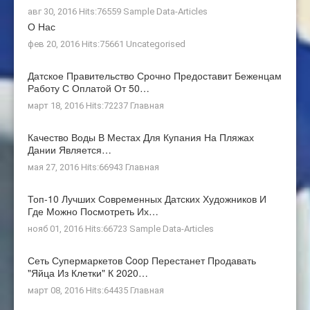
авг 30, 2016 Hits:76559
Sample Data-Articles
О Нас
фев 20, 2016 Hits:75661
Uncategorised
Датское Правительство Срочно Предоставит Беженцам
Работу С Оплатой От 50…
март 18, 2016 Hits:72237
Главная
Качество Воды В Местах Для Купания На Пляжах
Дании Является…
мая 27, 2016 Hits:66943
Главная
Топ-10 Лучших Современных Датских Художников И
Где Можно Посмотреть Их…
нояб 01, 2016 Hits:66723
Sample Data-Articles
Сеть Супермаркетов Coop Перестанет Продавать
"яйца Из Клетки" К 2020…
март 08, 2016 Hits:64435
Главная