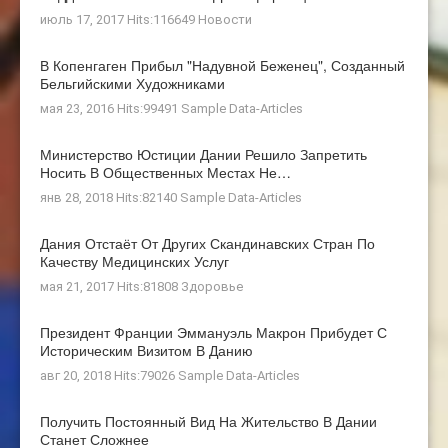
июль 17, 2017 Hits:116649
Новости
В Копенгаген Прибыл "Надувной Беженец", Созданный
Бельгийскими Художниками
мая 23, 2016 Hits:99491
Sample Data-Articles
Министерство Юстиции Дании Решило Запретить
Носить В Общественных Местах Не…
янв 28, 2018 Hits:82140
Sample Data-Articles
Дания Отстаёт От Других Скандинавских Стран По
Качеству Медицинских Услуг
мая 21, 2017 Hits:81808
Здоровье
Президент Франции Эммануэль Макрон Прибудет С
Историческим Визитом В Данию
авг 20, 2018 Hits:79026
Sample Data-Articles
Получить Постоянный Вид На Жительство В Дании
Станет Сложнее