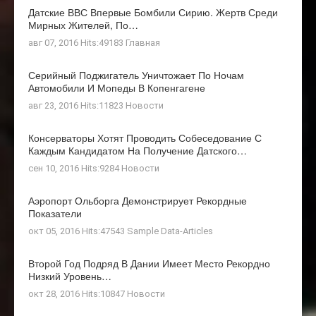
Датские ВВС Впервые Бомбили Сирию. Жертв Среди
Мирных Жителей, По…
авг 07, 2016 Hits:49183
Главная
Серийный Поджигатель Уничтожает По Ночам
Автомобили И Мопеды В Копенгагене
авг 23, 2016 Hits:11823
Новости
Консерваторы Хотят Проводить Собеседование С
Каждым Кандидатом На Получение Датского…
сен 10, 2016 Hits:9284
Новости
Аэропорт Ольборга Демонстрирует Рекордные
Показатели
окт 05, 2016 Hits:47543
Sample Data-Articles
Второй Год Подряд В Дании Имеет Место Рекордно
Низкий Уровень…
окт 28, 2016 Hits:10847
Новости