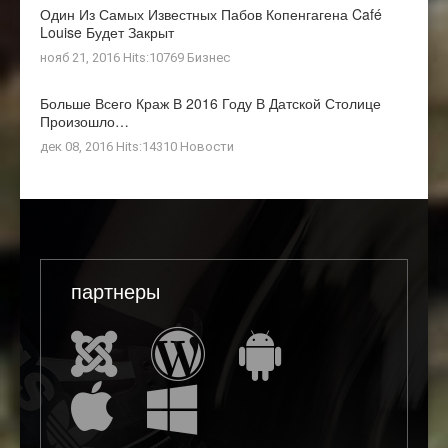
Один Из Самых Известных Пабов Копенгагена Café
Louise Будет Закрыт
нояб 21, 2016 Hits:10769
Бизнес
Больше Всего Краж В 2016 Году В Датской Столице
Произошло…
дек 08, 2016 Hits:14310
Новости
партнеры