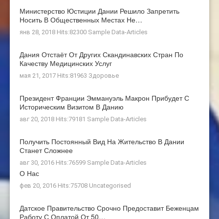
Министерство Юстиции Дании Решило Запретить
Носить В Общественных Местах Не…
янв 28, 2018 Hits:82300
Sample Data-Articles
Дания Отстаёт От Других Скандинавских Стран По
Качеству Медицинских Услуг
мая 21, 2017 Hits:81963
Здоровье
Президент Франции Эммануэль Макрон Прибудет С
Историческим Визитом В Данию
авг 20, 2018 Hits:79181
Sample Data-Articles
Получить Постоянный Вид На Жительство В Дании
Станет Сложнее
авг 30, 2016 Hits:76599
Sample Data-Articles
О Нас
фев 20, 2016 Hits:75708
Uncategorised
Датское Правительство Срочно Предоставит Беженцам
Работу С Оплатой От 50…