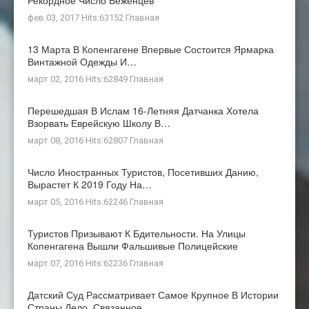
Рекордное Число Беженцев
фев 03, 2017 Hits:63152
Главная
13 Марта В Копенгагене Впервые Состоится Ярмарка
Винтажной Одежды И…
март 02, 2016 Hits:62849
Главная
Перешедшая В Ислам 16-Летняя Датчанка Хотела
Взорвать Еврейскую Школу В…
март 08, 2016 Hits:62807
Главная
Число Иностранных Туристов, Посетивших Данию,
Вырастет К 2019 Году На…
март 05, 2016 Hits:62246
Главная
Туристов Призывают К Бдительности. На Улицы
Копенгагена Вышли Фальшивые Полицейские
март 07, 2016 Hits:62236
Главная
Датский Суд Рассматривает Самое Крупное В Истории
Страны Дело, Связанное…