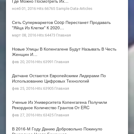
Где Можно Посмотреть Их…
нояб 01, 2016 Hits:66765
Sample Data-Articles
Сеть Супермаркетов Coop Перестанет Продавать
"яйца Из Клетки" К 2020…
март 08, 2016 Hits:64473
Главная
Новые Улицы В Копенгагене Будут Называть В Честь
Женщин И…
фев 20, 2016 Hits:63991
Главная
Датчане Остаются Европейскими Лидерами По
Использованию Цифровых Технологий
фев 25, 2016 Hits:63905
Главная
Ученые Из Университета Копенгагена Получили
Рекордное Количество Грантов От ERC
фев 27, 2016 Hits:63425
Главная
В 2016-М Году Данию Добровольно Покинуло