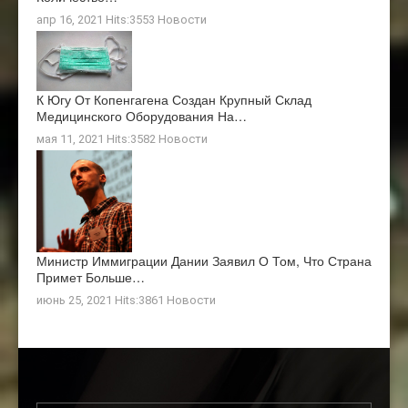
апр 16, 2021 Hits:3553
Новости
К Югу От Копенгагена Создан Крупный Склад
Медицинского Оборудования На…
мая 11, 2021 Hits:3582
Новости
Министр Иммиграции Дании Заявил О Том, Что Страна
Примет Больше…
июнь 25, 2021 Hits:3861
Новости