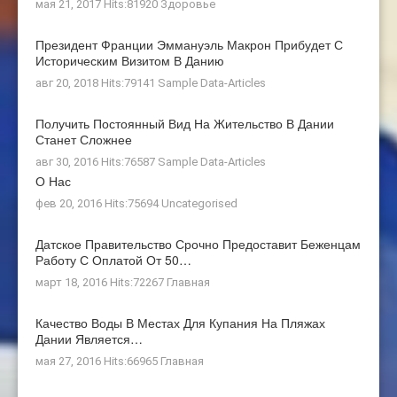
мая 21, 2017 Hits:81920
Здоровье
Президент Франции Эммануэль Макрон Прибудет С
Историческим Визитом В Данию
авг 20, 2018 Hits:79141
Sample Data-Articles
Получить Постоянный Вид На Жительство В Дании
Станет Сложнее
авг 30, 2016 Hits:76587
Sample Data-Articles
О Нас
фев 20, 2016 Hits:75694
Uncategorised
Датское Правительство Срочно Предоставит Беженцам
Работу С Оплатой От 50…
март 18, 2016 Hits:72267
Главная
Качество Воды В Местах Для Купания На Пляжах
Дании Является…
мая 27, 2016 Hits:66965
Главная