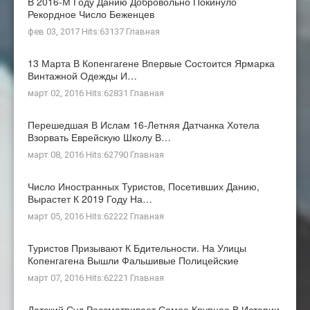
В 2016-М Году Данию Добровольно Покинуло
Рекордное Число Беженцев
фев 03, 2017 Hits:63137
Главная
13 Марта В Копенгагене Впервые Состоится Ярмарка
Винтажной Одежды И…
март 02, 2016 Hits:62831
Главная
Перешедшая В Ислам 16-Летняя Датчанка Хотела
Взорвать Еврейскую Школу В…
март 08, 2016 Hits:62790
Главная
Число Иностранных Туристов, Посетивших Данию,
Вырастет К 2019 Году На…
март 05, 2016 Hits:62222
Главная
Туристов Призывают К Бдительности. На Улицы
Копенгагена Вышли Фальшивые Полицейские
март 07, 2016 Hits:62221
Главная
Датский Суд Рассматривает Самое Крупное В Истории