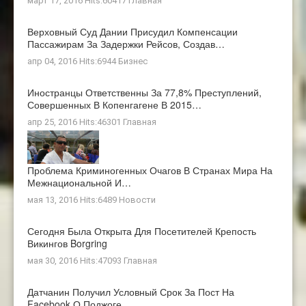
март 17, 2016 Hits:60417
Главная
Верховный Суд Дании Присудил Компенсации
Пассажирам За Задержки Рейсов, Создав…
апр 04, 2016 Hits:6944
Бизнес
Иностранцы Ответственны За 77,8% Преступлений,
Совершенных В Копенгагене В 2015…
апр 25, 2016 Hits:46301
Главная
Проблема Криминогенных Очагов В Странах Мира На
Межнациональной И…
мая 13, 2016 Hits:6489
Новости
Сегодня Была Открыта Для Посетителей Крепость
Викингов Borgring
мая 30, 2016 Hits:47093
Главная
Датчанин Получил Условный Срок За Пост На
Facebook О Поджоге…