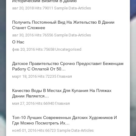
Историческим Визитом В Данию
авг 20, 2018 Hits:79011
Sample Data-Articles
Получить Постоянный Вид На Жительство В Дании
Станет Сложнее
авг 30, 2016 Hits:76556
Sample Data-Articles
О Нас
фев 20, 2016 Hits:75658
Uncategorised
Датское Правительство Срочно Предоставит Беженцам
Работу С Оплатой От 50…
март 18, 2016 Hits:72235
Главная
Качество Воды В Местах Для Купания На Пляжах
Дании Является…
мая 27, 2016 Hits:66940
Главная
Топ-10 Лучших Современных Датских Художников И
Где Можно Посмотреть Их…
нояб 01, 2016 Hits:66723
Sample Data-Articles