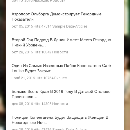
сен 10, 2016 Hits:9280
Новости
Аэропорт Ольборга Демонстрирует Рекордные
Показатели
окт 05, 2016 Hits:47514
Sample Data-Articles
Второй Год Подряд В Дании Имеет Место Рекордно
Низкий Уровень…
окт 28, 2016 Hits:10842
Новости
Один Из Самых Известных Пабов Копенгагена Café
Louise Будет Закрыт
нояб 21, 2016 Hits:10764
Бизнес
Больше Всего Краж В 2016 Году В Датской Столице
Произошло…
дек 08, 2016 Hits:14305
Новости
Полиция Копенгагена Будет Защищать Женщин В
Новогоднюю Ночь
дек 29, 2016 Hits:47576
Sample Data-Articles