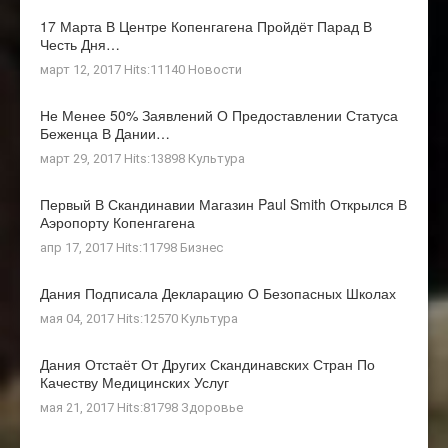
17 Марта В Центре Копенгагена Пройдёт Парад В
Честь Дня…
март 12, 2017 Hits:11140
Новости
Не Менее 50% Заявлений О Предоставлении Статуса
Беженца В Дании…
март 29, 2017 Hits:13898
Культура
Первый В Скандинавии Магазин Paul Smith Открылся В
Аэропорту Копенгагена
апр 17, 2017 Hits:11798
Бизнес
Дания Подписала Декларацию О Безопасных Школах
мая 04, 2017 Hits:12570
Культура
Дания Отстаёт От Других Скандинавских Стран По
Качеству Медицинских Услуг
мая 21, 2017 Hits:81798
Здоровье