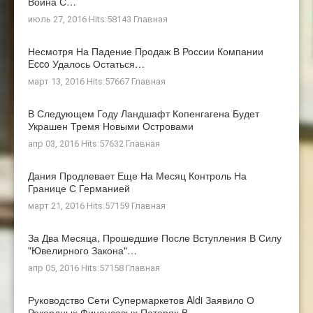
Война С…
июль 27, 2016 Hits:58143
Главная
Несмотря На Падение Продаж В России Компании
Ecco Удалось Остаться…
март 13, 2016 Hits:57667
Главная
В Следующем Году Ландшафт Копенгагена Будет
Украшен Тремя Новыми Островами
апр 03, 2016 Hits:57632
Главная
Дания Продлевает Еще На Месяц Контроль На
Границе С Германией
март 21, 2016 Hits:57159
Главная
За Два Месяца, Прошедшие После Вступления В Силу
"ювелирного Закона"…
апр 05, 2016 Hits:57158
Главная
Руководство Сети Супермаркетов Aldi Заявило О
Рекордных Финансовых Потерях В…