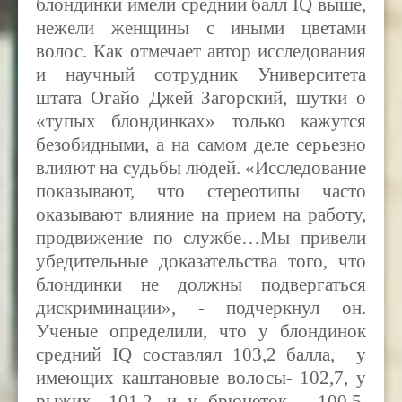
блондинки имели средний балл
IQ
выше,
нежели женщины с иными цветами
волос. Как отмечает автор исследования
и научный сотрудник Университета
штата Огайо Джей Загорский, шутки о
«тупых блондинках» только кажутся
безобидными, а на самом деле серьезно
влияют на судьбы людей. «Исследование
показывают, что стереотипы часто
оказывают влияние на прием на работу,
продвижение по службе…Мы привели
убедительные доказательства того, что
блондинки не должны подвергаться
дискриминации», - подчеркнул он.
Ученые определили, что у блондинок
средний
IQ
составлял 103,2 балла, у
имеющих каштановые волосы- 102,7, у
рыжих- 101,2, и у брюнеток – 100,5.