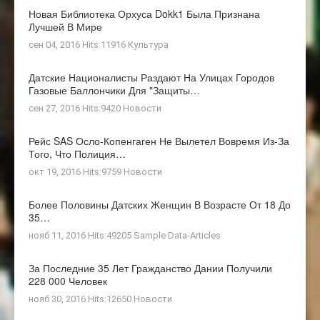
Новая Библиотека Орхуса Dokk1 Была Признана
Лучшей В Мире
сен 04, 2016 Hits:11916
Культура
Датские Националисты Раздают На Улицах Городов
Газовые Баллончики Для "защиты…
сен 27, 2016 Hits:9420
Новости
Рейс SAS Осло-Копенгаген Не Вылетел Вовремя Из-За
Того, Что Полиция…
окт 19, 2016 Hits:9759
Новости
Более Половины Датских Женщин В Возрасте От 18 До
35…
нояб 11, 2016 Hits:49205
Sample Data-Articles
За Последние 35 Лет Гражданство Дании Получили
228 000 Человек
нояб 30, 2016 Hits:12650
Новости