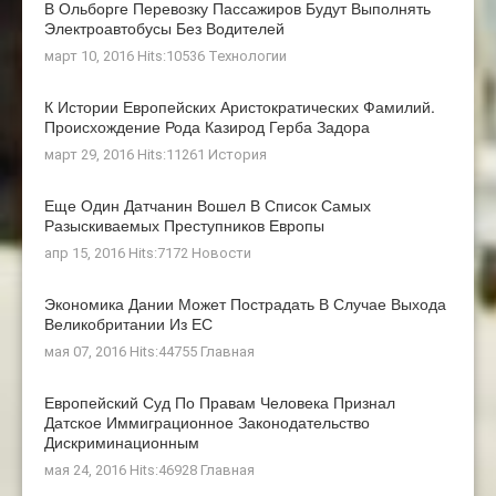
В Ольборге Перевозку Пассажиров Будут Выполнять
Электроавтобусы Без Водителей
март 10, 2016 Hits:10536
Технологии
К Истории Европейских Аристократических Фамилий.
Происхождение Рода Казирод Герба Задора
март 29, 2016 Hits:11261
История
Еще Один Датчанин Вошел В Список Самых
Разыскиваемых Преступников Европы
апр 15, 2016 Hits:7172
Новости
Экономика Дании Может Пострадать В Случае Выхода
Великобритании Из ЕС
мая 07, 2016 Hits:44755
Главная
Европейский Суд По Правам Человека Признал
Датское Иммиграционное Законодательство
Дискриминационным
мая 24, 2016 Hits:46928
Главная