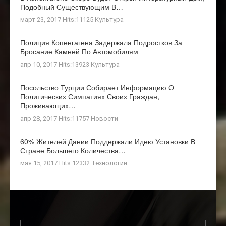
Подобный Существующим В…
март 23, 2017 Hits:11125
Культура
Полиция Копенгагена Задержала Подростков За
Бросание Камней По Автомобилям
апр 10, 2017 Hits:13923
Культура
Посольство Турции Собирает Информацию О
Политических Симпатиях Своих Граждан,
Проживающих…
апр 28, 2017 Hits:11757
Новости
60% Жителей Дании Поддержали Идею Установки В
Стране Большего Количества…
мая 15, 2017 Hits:12332
Технологии