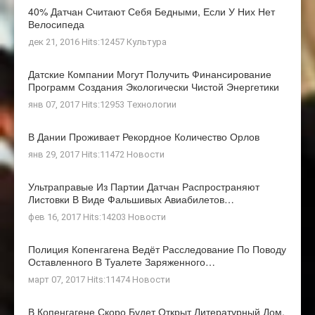
40% Датчан Считают Себя Бедными, Если У Них Нет
Велосипеда
дек 21, 2016 Hits:12457
Культура
Датские Компании Могут Получить Финансирование
Программ Создания Экологически Чистой Энергетики
янв 07, 2017 Hits:12953
Технологии
В Дании Проживает Рекордное Количество Орлов
янв 29, 2017 Hits:11472
Новости
Ультраправые Из Партии Датчан Распространяют
Листовки В Виде Фальшивых Авиабилетов…
фев 16, 2017 Hits:14203
Новости
Полиция Копенгагена Ведёт Расследование По Поводу
Оставленного В Туалете Заряженного…
март 07, 2017 Hits:11474
Новости
В Копенгагене Скоро Будет Открыт Литературный Дом,