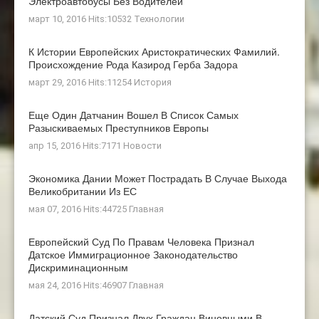
Электроавтобусы Без Водителей
март 10, 2016 Hits:10532
Технологии
К Истории Европейских Аристократических Фамилий.
Происхождение Рода Казирод Герба Задора
март 29, 2016 Hits:11254
История
Еще Один Датчанин Вошел В Список Самых
Разыскиваемых Преступников Европы
апр 15, 2016 Hits:7171
Новости
Экономика Дании Может Пострадать В Случае Выхода
Великобритании Из ЕС
мая 07, 2016 Hits:44725
Главная
Европейский Суд По Правам Человека Признал
Датское Иммиграционное Законодательство
Дискриминационным
мая 24, 2016 Hits:46907
Главная
Датский Суд Признал Двух Граждан Виновными В