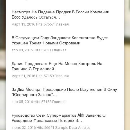
Несмотря На Падение Продаж В России Компании
Ecco Удалось Остаться…
март 13, 2016 Hits:57667
Главная
В Следующем Году Ландшафт Копенгагена Будет
Украшен Тремя Новыми Островами
апр 03, 2016 Hits:57631
Главная
Дания Продлевает Еще На Месяц Контроль На
Границе С Германией
март 21, 2016 Hits:57159
Главная
За Два Месяца, Прошедшие После Вступления В Силу
"ювелирного Закона"…
апр 05, 2016 Hits:57158
Главная
Руководство Сети Супермаркетов Aldi Заявило О
Рекордных Финансовых Потерях В…
июнь 02, 2016 Hits:56641
Sample Data-Articles