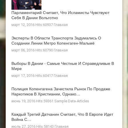
Парламентарий Считает, Что Исламисты Чувствуют
Себя В Дании Вольготно
март 12, 2016 Hits:60937
Главная
Эксперты В Области Транспорта Задумались О
Создании Линии Метро Копенгаген-Мальмё
март 06, 2016 Hits:60790
Главная
Выборы В Дании - Самые Честные И Справедливые В
Мире
март 17, 2016 Hits:60417
Главная
Полиция Копенгагена Зачистила Рынок По Продаже
Наркотиков В Христиании, Однако…
июнь 19, 2016 Hits:59361
Sample Data-Articles
Каждый Третий Датчанин Считает, Что В Европе Идет
Война С…
июль 27, 2016 Hits:58143
Главная