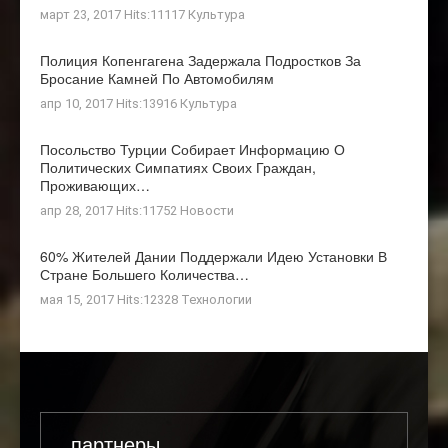
март 23, 2017 Hits:11117
Культура
Полиция Копенгагена Задержала Подростков За
Бросание Камней По Автомобилям
апр 10, 2017 Hits:13916
Культура
Посольство Турции Собирает Информацию О
Политических Симпатиях Своих Граждан,
Проживающих…
апр 28, 2017 Hits:11752
Новости
60% Жителей Дании Поддержали Идею Установки В
Стране Большего Количества…
мая 15, 2017 Hits:12328
Технологии
партнеры