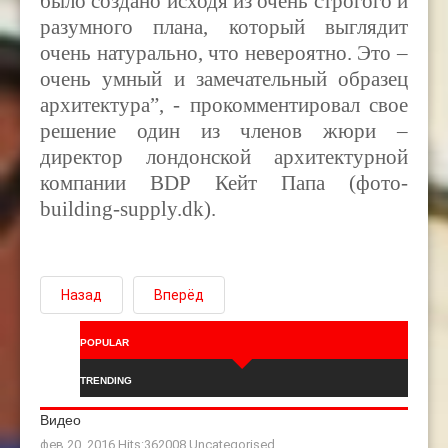
было создано исходя из очень строгого и
разумного плана, который выглядит
очень натурально, что невероятно. Это –
очень умный и замечательный образец
архитектура”, - прокомментировал свое
решение один из членов жюри –
директор лондонской архитектурной
компании BDP Кейт Папа (фото-
building-supply.dk).
Назад
Вперёд
POPULAR
TRENDING
Видео
фев 20, 2016 Hits:362008
Uncategorised