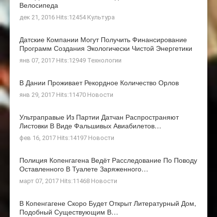
Велосипеда
дек 21, 2016 Hits:12454
Культура
Датские Компании Могут Получить Финансирование
Программ Создания Экологически Чистой Энергетики
янв 07, 2017 Hits:12949
Технологии
В Дании Проживает Рекордное Количество Орлов
янв 29, 2017 Hits:11470
Новости
Ультраправые Из Партии Датчан Распространяют
Листовки В Виде Фальшивых Авиабилетов…
фев 16, 2017 Hits:14197
Новости
Полиция Копенгагена Ведёт Расследование По Поводу
Оставленного В Туалете Заряженного…
март 07, 2017 Hits:11468
Новости
В Копенгагене Скоро Будет Открыт Литературный Дом,
Подобный Существующим В…