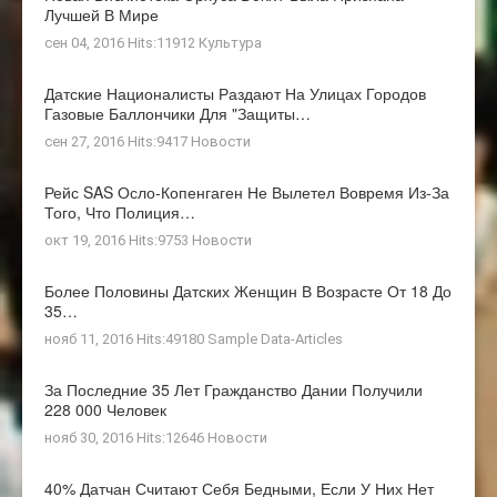
Лучшей В Мире
сен 04, 2016 Hits:11912
Культура
Датские Националисты Раздают На Улицах Городов
Газовые Баллончики Для "защиты…
сен 27, 2016 Hits:9417
Новости
Рейс SAS Осло-Копенгаген Не Вылетел Вовремя Из-За
Того, Что Полиция…
окт 19, 2016 Hits:9753
Новости
Более Половины Датских Женщин В Возрасте От 18 До
35…
нояб 11, 2016 Hits:49180
Sample Data-Articles
За Последние 35 Лет Гражданство Дании Получили
228 000 Человек
нояб 30, 2016 Hits:12646
Новости
40% Датчан Считают Себя Бедными, Если У Них Нет