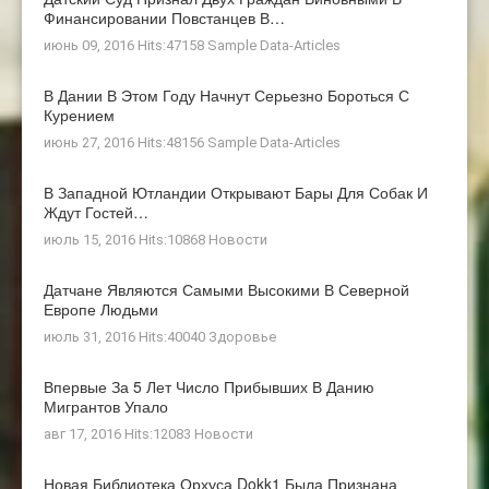
Финансировании Повстанцев В…
июнь 09, 2016 Hits:47158
Sample Data-Articles
В Дании В Этом Году Начнут Серьезно Бороться С
Курением
июнь 27, 2016 Hits:48156
Sample Data-Articles
В Западной Ютландии Открывают Бары Для Собак И
Ждут Гостей…
июль 15, 2016 Hits:10868
Новости
Датчане Являются Самыми Высокими В Северной
Европе Людьми
июль 31, 2016 Hits:40040
Здоровье
Впервые За 5 Лет Число Прибывших В Данию
Мигрантов Упало
авг 17, 2016 Hits:12083
Новости
Новая Библиотека Орхуса Dokk1 Была Признана