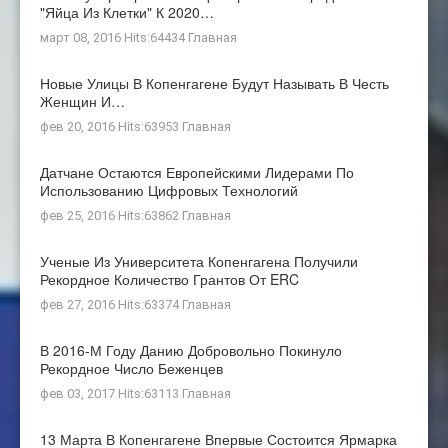
"яйца Из Клетки" К 2020…
март 08, 2016 Hits:64434
Главная
Новые Улицы В Копенгагене Будут Называть В Честь
Женщин И…
фев 20, 2016 Hits:63953
Главная
Датчане Остаются Европейскими Лидерами По
Использованию Цифровых Технологий
фев 25, 2016 Hits:63862
Главная
Ученые Из Университета Копенгагена Получили
Рекордное Количество Грантов От ERC
фев 27, 2016 Hits:63374
Главная
В 2016-М Году Данию Добровольно Покинуло
Рекордное Число Беженцев
фев 03, 2017 Hits:63113
Главная
13 Марта В Копенгагене Впервые Состоится Ярмарка