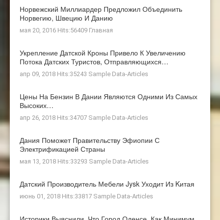
Норвежский Миллиардер Предложил Объединить
Норвегию, Швецию И Данию
мая 20, 2016 Hits:56409
Главная
Укрепление Датской Кроны Привело К Увеличению
Потока Датских Туристов, Отправляющихся…
апр 09, 2018 Hits:35243
Sample Data-Articles
Цены На Бензин В Дании Являются Одними Из Самых
Высоких…
апр 26, 2018 Hits:34707
Sample Data-Articles
Дания Поможет Правительству Эфиопии С
Электрификацией Страны
мая 13, 2018 Hits:33293
Sample Data-Articles
Датский Производитель Мебели Jysk Уходит Из Kитая
июнь 01, 2018 Hits:33817
Sample Data-Articles
Историки Выяснили, Что Город Оденсе, Как Минимум,