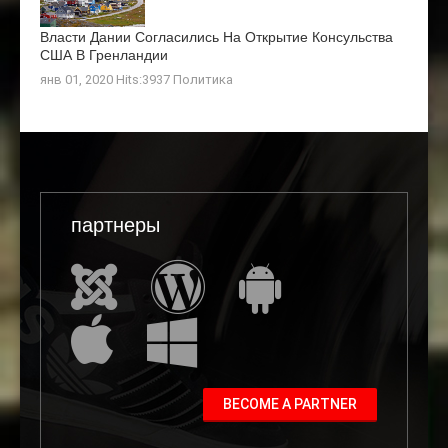
Власти Дании Согласились На Открытие Консульства
США В Гренландии
янв 01, 2020 Hits:3937
Политика
партнеры
BECOME A PARTNER