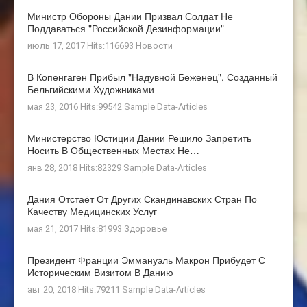
Министр Обороны Дании Призвал Солдат Не
Поддаваться "российской Дезинформации"
июль 17, 2017 Hits:116693
Новости
В Копенгаген Прибыл "Надувной Беженец", Созданный
Бельгийскими Художниками
мая 23, 2016 Hits:99542
Sample Data-Articles
Министерство Юстиции Дании Решило Запретить
Носить В Общественных Местах Не…
янв 28, 2018 Hits:82329
Sample Data-Articles
Дания Отстаёт От Других Скандинавских Стран По
Качеству Медицинских Услуг
мая 21, 2017 Hits:81993
Здоровье
Президент Франции Эммануэль Макрон Прибудет С
Историческим Визитом В Данию
авг 20, 2018 Hits:79211
Sample Data-Articles