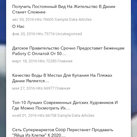
Получить Постоянный Вид На Жительство В Дании
Станет Сложнее
авг 30, 2016 Hits:76605
Sample Data-Articles
О Нас
фев 20, 2016 Hits:75716
Uncategorised
Датское Правительство Срочно Предоставит Беженцам
Работу С Оплатой От 50…
март 18, 2016 Hits:72285
Главная
Качество Воды В Местах Для Купания На Пляжах
Дании Является…
мая 27, 2016 Hits:66977
Главная
Топ-10 Лучших Современных Датских Художников И
Где Можно Посмотреть Их…
нояб 01, 2016 Hits:66758
Sample Data-Articles
Сеть Супермаркетов Coop Перестанет Продавать
"яйца Из Клетки" К 2020…