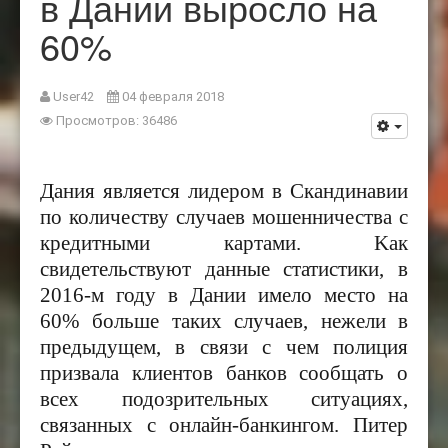
в Дании выросло на
60%
User42
04 февраля 2018
Просмотров: 36486
Дания является лидером в Скандинавии
по количеству случаев мошенничества с
кредитными картами.
K
ак
свидетельствуют данные статистики,
в
2016-
м году в Дании имело место на
60
% б
ольше таких случаев, нежели в
предыдущем, в связи с чем полиция
призвала клиентов банков сообщать о
всех подозрительных ситуациях,
связанных с онлайн-банкингом. Питер