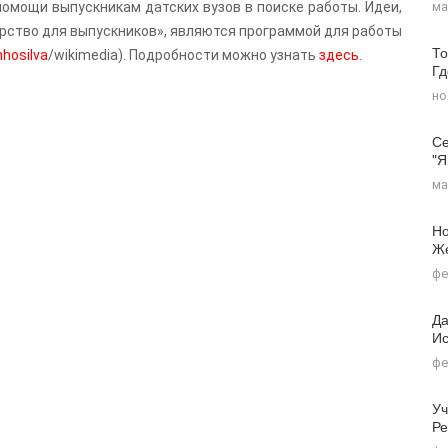
ма
помощи выпускникам датских вузов в поиске работы. Идеи,
рство для выпускников», являются программой для работы
То
nhosilva
/wikimedia). Подробности можно узнать
здесь.
Г
но
Се
"я
ма
Но
Ж
фе
Да
Ис
фе
Уч
Ре