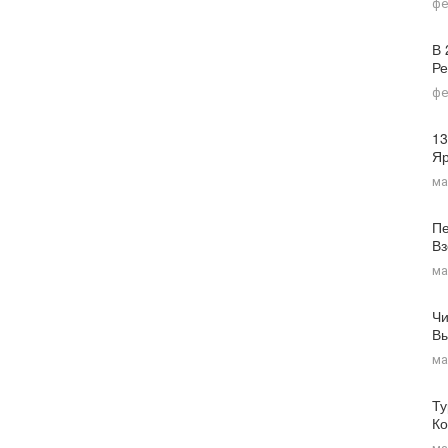
фе
В 
Ре
фе
13
Я
ма
Пе
Вз
ма
Чи
Вы
ма
Ту
Ко