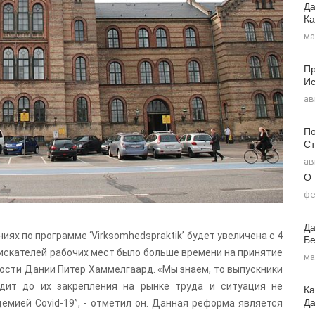
Да
Ка
ма
Пр
Ис
ав
По
Ст
ав
О
фе
Да
ях по программе ‘Virksomhedspraktik’ будет увеличена с 4
Бе
соискателей рабочих мест было больше времени на принятие
ма
тости Дании Питер Хаммелгаард. «Мы знаем, то выпускники
одит до их закрепления на рынке труда и ситуация не
Ка
Д
демией Covid-19”, - отметил он. Данная реформа является