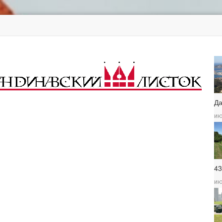
Д
ию
4
ию