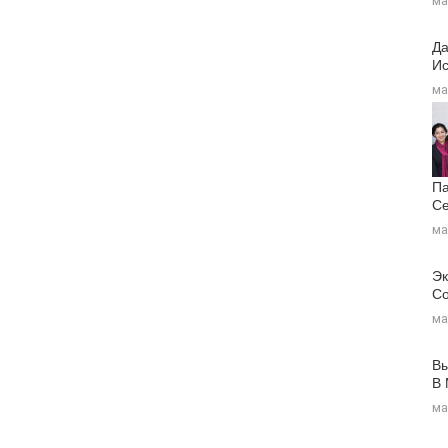
ма
Да
Ис
ма
Па
Се
ма
Эк
Со
ма
Вы
В
ма