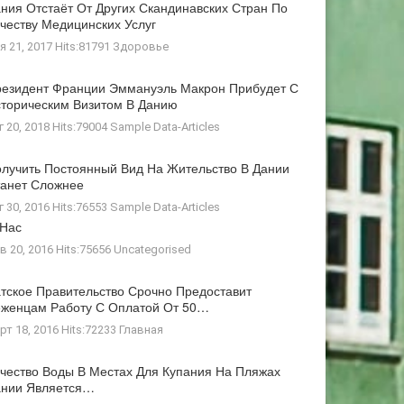
ния Отстаёт От Других Скандинавских Стран По
честву Медицинских Услуг
я 21, 2017 Hits:81791
Здоровье
езидент Франции Эммануэль Макрон Прибудет С
торическим Визитом В Данию
г 20, 2018 Hits:79004
Sample Data-Articles
лучить Постоянный Вид На Жительство В Дании
анет Сложнее
г 30, 2016 Hits:76553
Sample Data-Articles
 Нас
в 20, 2016 Hits:75656
Uncategorised
тское Правительство Срочно Предоставит
женцам Работу С Оплатой От 50…
рт 18, 2016 Hits:72233
Главная
чество Воды В Местах Для Купания На Пляжах
ании Является…