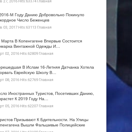
в 27, 2016 Hits:63374
Главная
2016-М Году Данию Добровольно Покинуло
кордное Число Беженцев
в 03, 2017 Hits:63113
Главная
 Марта В Копенгагене Впервые Состоится
рмарка Винтажной Одежды И…
рт 02, 2016 Hits:62809
Главная
решедшая В Ислам 16-Летняя Датчанка Хотела
орвать Еврейскую Школу В…
рт 08, 2016 Hits:62769
Главная
сло Иностранных Туристов, Посетивших Данию,
растет К 2019 Году На…
рт 05, 2016 Hits:62207
Главная
ристов Призывают К Бдительности. На Улицы
пенгагена Вышли Фальшивые Полицейские