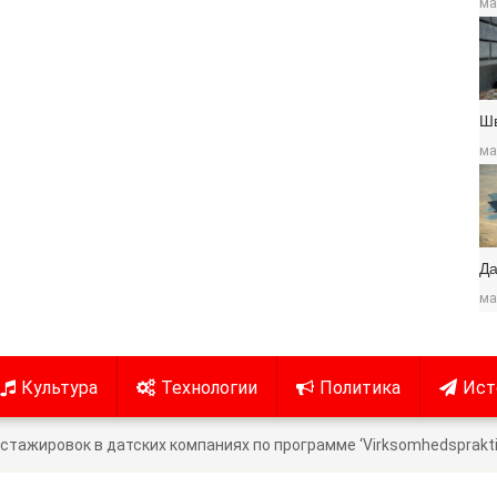
ма
Ш
ма
Да
ма
Культура
Технологии
Политика
Ист
ажировок в датских компаниях по программе ‘Virksomhedspraktik