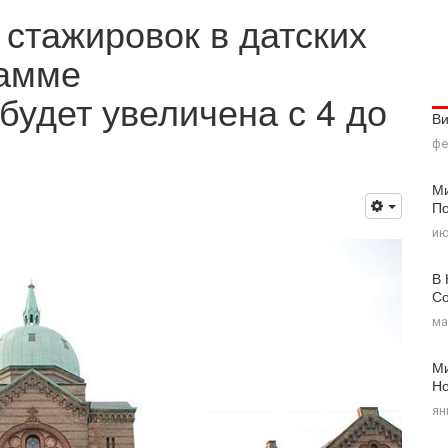
стажировок в датских
рамме
 будет увеличена с 4 до
В
фе
Ми
По
ию
В 
Со
ма
Ми
Н
ян