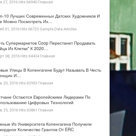
я 27, 2016 Hits:66940
Главная
п-10 Лучших Современных Датских Художников И
де Можно Посмотреть Их…
яб 01, 2016 Hits:66723
Sample Data-Articles
ть Супермаркетов Coop Перестанет Продавать
йца Из Клетки" К 2020…
рт 08, 2016 Hits:64434
Главная
вые Улицы В Копенгагене Будут Называть В Честь
енщин И…
в 20, 2016 Hits:63953
Главная
тчане Остаются Европейскими Лидерами По
пользованию Цифровых Технологий
в 25, 2016 Hits:63861
Главная
еные Из Университета Копенгагена Получили
кордное Количество Грантов От ERC