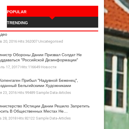
POPULAR
TRENDING
идео
в 20, 2016 Hits:362007
Uncategorised
нистр Обороны Дании Призвал Солдат Не
ддаваться "российской Дезинформации"
ль 17, 2017 Hits:116649
Новости
Копенгаген Прибыл "Надувной Беженец",
зданный Бельгийскими Художниками
я 23, 2016 Hits:99489
Sample Data-Articles
нистерство Юстиции Дании Решило Запретить
осить В Общественных Местах Не…
в 28, 2018 Hits:82122
Sample Data-Articles