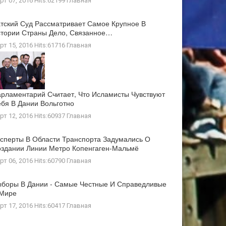
рт 07, 2016 Hits:62199
Главная
тский Суд Рассматривает Самое Крупное В
тории Страны Дело, Связанное…
рт 15, 2016 Hits:61716
Главная
рламентарий Считает, Что Исламисты Чувствуют
бя В Дании Вольготно
рт 12, 2016 Hits:60937
Главная
сперты В Области Транспорта Задумались О
здании Линии Метро Копенгаген-Мальмё
рт 06, 2016 Hits:60790
Главная
боры В Дании - Самые Честные И Справедливые
 Мире
рт 17, 2016 Hits:60417
Главная