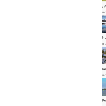
Да
ию
Н
ию
Ко
ию
К