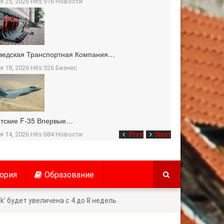
я 25, 2026 Hits:916
Новости
ведская Транспортная Компания…
я 18, 2026 Hits:526
Бизнес
тские F-35 Впервые…
я 14, 2026 Hits:684
Новости
Prev
Next
ория
Образование
’ будет увеличена с 4 до 8 недель