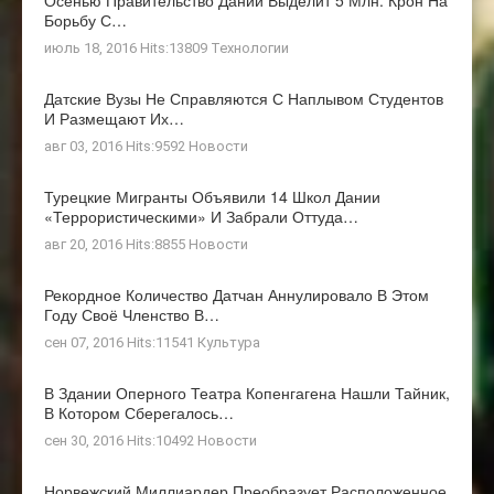
Осенью Правительство Дании Выделит 5 Млн. Крон На
Борьбу С…
июль 18, 2016 Hits:13809
Технологии
Датские Вузы Не Справляются С Наплывом Студентов
И Размещают Их…
авг 03, 2016 Hits:9592
Новости
Турецкие Мигранты Объявили 14 Школ Дании
«террористическими» И Забрали Оттуда…
авг 20, 2016 Hits:8855
Новости
Рекордное Количество Датчан Аннулировало В Этом
Году Своё Членство В…
сен 07, 2016 Hits:11541
Культура
В Здании Оперного Театра Копенгагена Нашли Тайник,
В Котором Сберегалось…
сен 30, 2016 Hits:10492
Новости
Норвежский Миллиардер Преобразует Расположенное