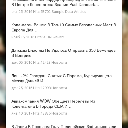
В Центре Копенгагена Здание Post Danmark…
окт 25, 2016 Hits:53702
Sample Data-Articles
Копенгаген Вошел В Топ-10 Самых Безопасных Мест В
Европе Для…
нояб 16, 2016 Hits:9304
Бизнес
Датским Властям Не Удалось Отправить 350 Беженцев
В Венгрию
дек 05, 2016 Hits:12423
Новости
Лишь 2% Граждан, Снятых С Парома, Курсирующего
Между Данией И…
дек 25, 2016 Hits:12998
Новости
Авиакомпания WOW Обещает Перелеты Из
Копенгагена В Города США И…
янв 10, 2017 Hits:13835
Новости
В Дании В Прошлом Году Полицейские Зафиксировали