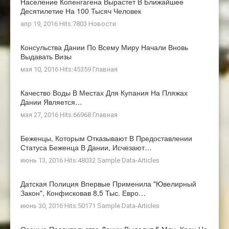
Население Копенгагена Вырастет В Ближайшее
Десятилетие На 100 Тысяч Человек
апр 19, 2016 Hits:7803
Новости
Консульства Дании По Всему Миру Начали Вновь
Выдавать Визы
мая 10, 2016 Hits:45359
Главная
Качество Воды В Местах Для Купания На Пляжах
Дании Является…
мая 27, 2016 Hits:66968
Главная
Беженцы, Которым Отказывают В Предоставлении
Статуса Беженца В Дании, Исчезают…
июнь 13, 2016 Hits:48032
Sample Data-Articles
Датская Полиция Впервые Применила "ювелирный
Закон", Конфисковав 8,5 Тыс. Евро…
июнь 30, 2016 Hits:50171
Sample Data-Articles