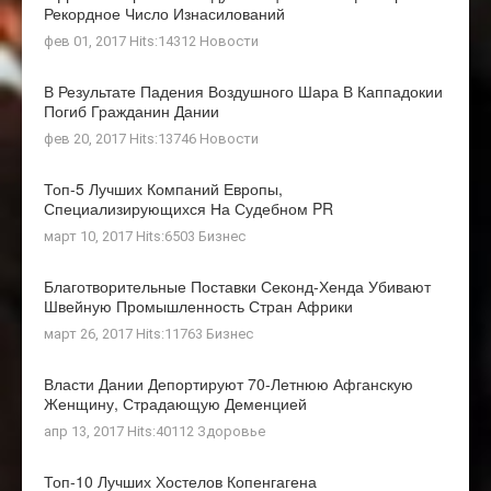
Рекордное Число Изнасилований
фев 01, 2017 Hits:14312
Новости
В Результате Падения Воздушного Шара В Каппадокии
Погиб Гражданин Дании
фев 20, 2017 Hits:13746
Новости
Топ-5 Лучших Компаний Европы,
Специализирующихся На Судебном PR
март 10, 2017 Hits:6503
Бизнес
Благотворительные Поставки Секонд-Хенда Убивают
Швейную Промышленность Стран Африки
март 26, 2017 Hits:11763
Бизнес
Власти Дании Депортируют 70-Летнюю Афганскую
Женщину, Страдающую Деменцией
апр 13, 2017 Hits:40112
Здоровье
Топ-10 Лучших Хостелов Копенгагена