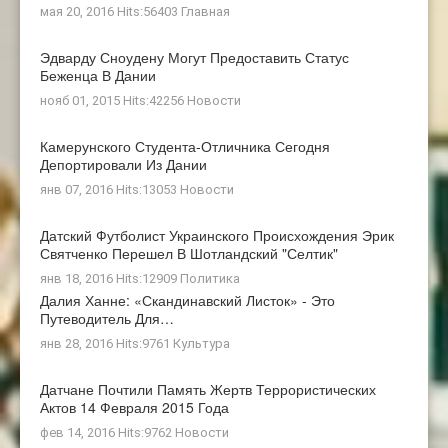
мая 20, 2016 Hits:56403
Главная
Эдварду Сноудену Могут Предоставить Статус
Беженца В Дании
нояб 01, 2015 Hits:42256
Новости
Камерунского Студента-Отличника Сегодня
Депортировали Из Дании
янв 07, 2016 Hits:13053
Новости
Датский Футболист Украинского Происхождения Эрик
Святченко Перешел В Шотландский "Селтик"
янв 18, 2016 Hits:12909
Политика
Далия Ханне: «Скандинавский Листок» - Это
Путеводитель Для…
янв 28, 2016 Hits:9761
Культура
Датчане Почтили Память Жертв Террористических
Актов 14 Февраля 2015 Года
фев 14, 2016 Hits:9762
Новости