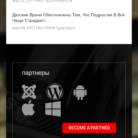
апр 22, 2017 Hits:14235
Новости
Датские Врачи Обеспокоены Тем, Что Подростки В Всё
Чаще Страдают…
мая 09, 2017 Hits:39939
Здоровье
партнеры
BECOME A PARTNER