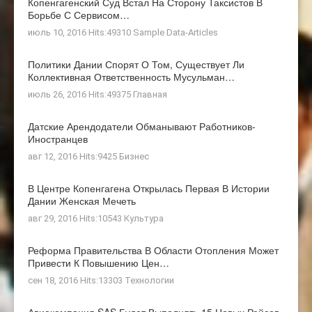
Копенгагенский Суд Встал На Сторону Таксистов В
Борьбе С Сервисом…
июль 10, 2016 Hits:49310
Sample Data-Articles
Политики Дании Спорят О Том, Существует Ли
Коллективная Ответственность Мусульман…
июль 26, 2016 Hits:49375
Главная
Датские Арендодатели Обманывают Работников-
Иностранцев
авг 12, 2016 Hits:9425
Бизнес
В Центре Копенгагена Открылась Первая В Истории
Дании Женская Мечеть
авг 29, 2016 Hits:10543
Культура
Реформа Правительства В Области Отопления Может
Привести К Повышению Цен…
сен 18, 2016 Hits:13303
Технологии
Авиакомпания SAS Будет Выполнять 15 Новых Рейсов