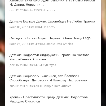
Из Дании, Норвегии…
окт 12, 2016 Hits:11083
Новости
Датчане Больше Других Европейцев Не Любят Трампа
нояб 05, 2016 Hits:8944
Новости
Сегодня В Китае Открыт Первый В Азии Завод Lego
нояб 25, 2016 Hits:49586
Sample Data-Articles
Датские Подростки Лидируют В Европе По Частоте
Употребления Алкоголя
дек 15, 2016 Hits:14394
Культура
Датские Социологи Выяснили, Что Facebook
Способствует Депрессии И Плохому Настроению
янв 02, 2017 Hits:47058
Sample Data-Articles
Уровень Преступности Среди Датских Подростков
Рекордно Снизился