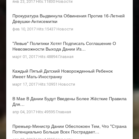
янв 23, 2017 Hits:11830
Новости
Прокуратура Выдвинула Обвинения Против 16-Летней
Девушки-Антисемитки
фев 10, 2017 Hits:15437
Новости
"Левые" Политики Хотят Подписать Соглашение О
Невозможности Выхода Дании Из…
март 01, 2017 Hits:48894
Главная
Каждый Пятый Датский Новорожденный Ребенок
Имеет Мать-Иностранку
март 17, 2017 Hits:10951
Новости
В Мае В Дании Будут Введены Более Жёсткие Правила
Для…
апр 04, 2017 Hits:49595
Главная
Премьер-Министр Дании Обеспокоен Тем, Что "страна
Потенциально Больше Всех Пострадает…