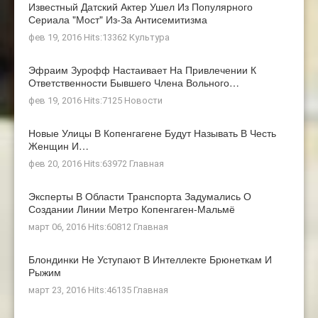
Известный Датский Актер Ушел Из Популярного
Сериала "Мост" Из-За Антисемитизма
фев 19, 2016 Hits:13362
Культура
Эфраим Зурофф Настаивает На Привлечении К
Ответственности Бывшего Члена Вольного…
фев 19, 2016 Hits:7125
Новости
Новые Улицы В Копенгагене Будут Называть В Честь
Женщин И…
фев 20, 2016 Hits:63972
Главная
Эксперты В Области Транспорта Задумались О
Создании Линии Метро Копенгаген-Мальмё
март 06, 2016 Hits:60812
Главная
Блондинки Не Уступают В Интеллекте Брюнеткам И
Рыжим
март 23, 2016 Hits:46135
Главная