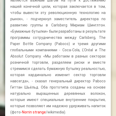
являются важным шагом на пути к достижению
нашей конечной цели, которая заключается в том,
чтобы вывести эту революционную технологию на
рынок», - подчеркнул заместитель директора по
развитию группы в Carlsberg Мириам Шинглтон.
«Бумажные бутылки» были разработаны в результате
программы сотрудничества между Carlsberg, The
Paper Bottle Company (Paboco) и тремя другими
глобальными компаниями - Coca-Cola, L'Oréal и The
Absolut Company. «Мы работаем в разных секторах
розничной торговли, разделяем риски и вместе
стремимся сделать бумажную бутылку реальностью,
которая кардинально изменит сектор торговли
навсегда», - сказал генеральный директор Paboco
Гиттан Шьёльд. Оба прототипа созданы на основе
натурально выращенных деревянных волокон,
которые имеют специальные внутренние покрытия,
которые позволяют им надежно удерживать напиток
(фото-
Norrin strange
/wikimedia).