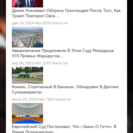
Дания Усиливает Оборону Гренландии После Того, Как
Трамп Повторил Свое…
дек 24, 2024 Hits:2076
Новости
Авиакомпании Предложили В Этом Году Рекордные
315 Прямых Маршрутов…
апр 06, 2025 Hits:2242
Новости
Кокаин, Спрятанный В Бананах, Обнаружен В Датских
Супермаркетах
июль 20, 2025 Hits:1567
Новости
Европейский Суд Постановил, Что «закон О Гетто» В
Дании Потенциально…