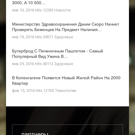
3000, А 10 000…
янв 10, 2016 Hits:12282
Новости
Министерство Здравоохранения Дании Скоро Начнет
Проверять Беженцев На Предмет Наличия…
янв 19, 2016 Hits:39071
Здоровье
Бутерброд С Печеночным Паштетом - Самый
Популярный Вид Ужина В…
янв 29, 2016 Hits:40112
Здоровье
В Копенгагене Появится Новый Жилой Район На 2000
Квартир
фев 15, 2016 Hits:12765
Технологии
партнеры