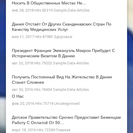
Носить В Общественных Местах Не…
янв 28, 2018 Hits:82319
Sample Data-Articles
Дания Отстаёт От Других Скандинавских Стран По
Качеству Медицинских Услуг
мая 21, 2017 Hits:81983
Здоровье
Президент Франции Эммануэль Макрон Прибудет С
Историческим Визитом В Данию
авг 20, 2018 Hits:79202
Sample Data-Articles
Получить Постоянный Вид На Жительство В Дании
Станет Сложнее
авг 30, 2016 Hits:76604
Sample Data-Articles
О Нас
фев 20, 2016 Hits:75714
Uncategorised
Датское Правительство Срочно Предоставит Беженцам
Работу С Оплатой От 50…
март 18, 2016 Hits:72284
Главная